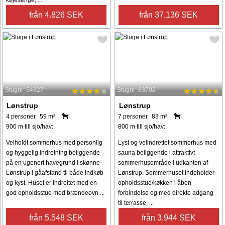
från 4.826 SEK
från 37.136 SEK
Stugnr: 54327
Stugnr: 83702
Lønstrup
Lønstrup
4 personer, 59 m²
7 personer, 83 m²
900 m till sjö/hav:.
800 m till sjö/hav:.
Velholdt sommerhus med personlig
Lyst og velindrettet sommerhus med
og hyggelig indretning beliggende
sauna beliggende i attraktivt
på en ugenert havegrund i skønne
sommerhusområde i udkanten af
Lønstrup i gåafstand til både indkøb
Lønstrup. Sommerhuset indeholder
og kyst. Huset er indrettet med en
opholdsstue/køkken i åben
god opholdsstue med brændeovn ...
forbindelse og med direkte adgang
til terrasse, ...
från 5.548 SEK
från 3.944 SEK