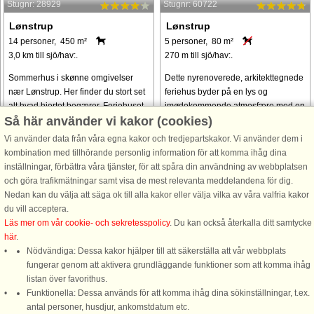
Stugnr: 28929
Stugnr: 60722
Lønstrup
Lønstrup
14 personer, 450 m²
5 personer, 80 m²
3,0 km till sjö/hav:.
270 m till sjö/hav:.
Sommerhus i skønne omgivelser
Dette nyrenoverede, arkitekttegnede
nær Lønstrup. Her finder du stort set
feriehus byder på en lys og
alt hvad hjertet begærer. Feriehuset
imødekommende atmosfære med en
Så här använder vi kakor (cookies)
ligger i det rolige, kuperede
unik havudsigt. Det har to
landskab med fremragende ro og
soveværelser med to dobbeltsenge
Vi använder data från våra egna kakor och tredjepartskakor. Vi använder dem i
smuk udsigt. Sommerhuset er
og tre enkeltsenge, der kan rumme
kombination med tillhörande personlig information för att komma ihåg dina
totalrenoveret ...
op til fem personer. ...
inställningar, förbättra våra tjänster, för att spåra din användning av webbplatsen
och göra trafikmätningar samt visa de mest relevanta meddelandena för dig.
från 15.117 SEK
Nedan kan du välja att säga ok till alla kakor eller välja vilka av våra valfria kakor
du vill acceptera.
Se
alla stugor i området
.
Läs mer om vår cookie- och sekretesspolicy
. Du kan också återkalla ditt samtycke
här
.
Nödvändiga: Dessa kakor hjälper till att säkerställa att vår webbplats
fungerar genom att aktivera grundläggande funktioner som att komma ihåg
listan över favorithus.
Funktionella: Dessa används för att komma ihåg dina sökinställningar, t.ex.
DanCenter A/S - Kronprinsensgade 3, 2. - 1114 København K - Danmark
antal personer, husdjur, ankomstdatum etc.