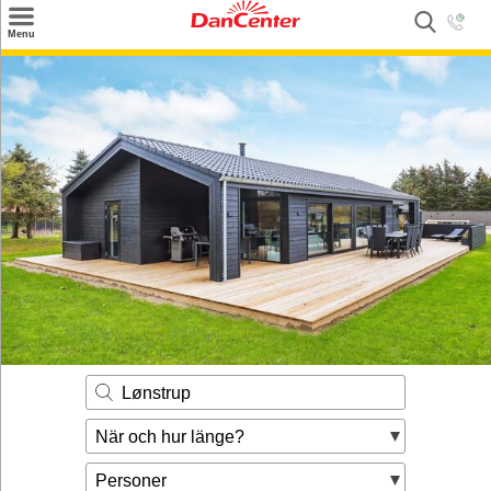
×
Menu
Sök
Tilbud
Inspiration
Info
Service
Kontakt
Husägare
Lønstrup
När och hur länge?
Personer