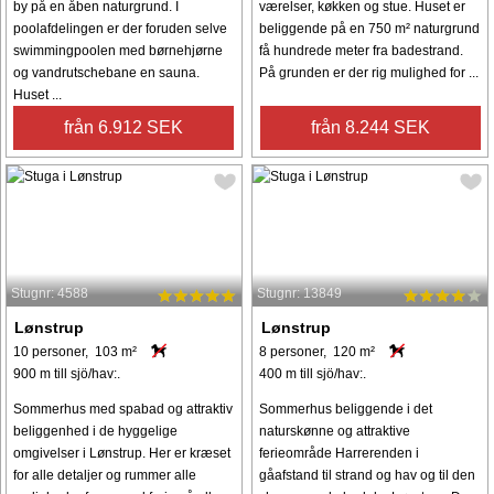
by på en åben naturgrund. I
værelser, køkken og stue. Huset er
poolafdelingen er der foruden selve
beliggende på en 750 m² naturgrund
swimmingpoolen med børnehjørne
få hundrede meter fra badestrand.
og vandrutschebane en sauna.
På grunden er der rig mulighed for ...
Huset ...
från 6.912 SEK
från 8.244 SEK
Stugnr: 4588
Stugnr: 13849
Lønstrup
Lønstrup
10 personer, 103 m²
8 personer, 120 m²
900 m till sjö/hav:.
400 m till sjö/hav:.
Sommerhus med spabad og attraktiv
Sommerhus beliggende i det
beliggenhed i de hyggelige
naturskønne og attraktive
omgivelser i Lønstrup. Her er kræset
ferieområde Harrerenden i
for alle detaljer og rummer alle
gåafstand til strand og hav og til den