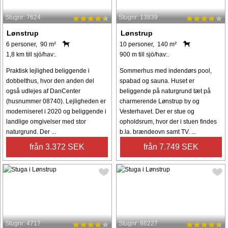
Stugnr: 7624
Stugnr: 13839
Lønstrup
Lønstrup
6 personer, 90 m²
10 personer, 140 m²
1,8 km till sjö/hav:.
900 m till sjö/hav:.
Praktisk lejlighed beliggende i
Sommerhus med indendørs pool,
dobbelthus, hvor den anden del
spabad og sauna. Huset er
også udlejes af DanCenter
beliggende på naturgrund tæt på
(husnummer 08740). Lejligheden er
charmerende Lønstrup by og
moderniseret i 2020 og beliggende i
Vesterhavet. Der er stue og
landlige omgivelser med stor
opholdsrum, hvor der i stuen findes
naturgrund. Der ...
b.la. brændeovn samt TV. ...
från 3.372 SEK
från 7.749 SEK
Stugnr: 4717
Stugnr: 86227