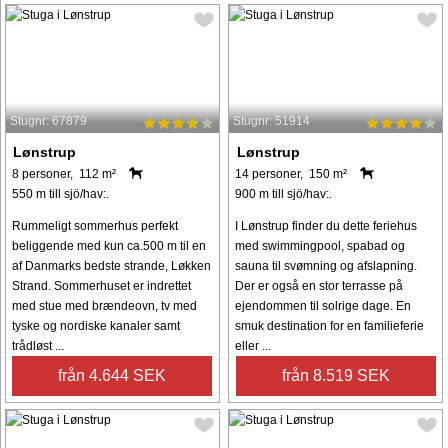
Stugnr: 67879
Stugnr: 51914
Lønstrup
Lønstrup
8 personer, 112 m²
14 personer, 150 m²
550 m till sjö/hav:.
900 m till sjö/hav:.
Rummeligt sommerhus perfekt
I Lønstrup finder du dette feriehus
beliggende med kun ca.500 m til en
med swimmingpool, spabad og
af Danmarks bedste strande, Løkken
sauna til svømning og afslapning.
Strand. Sommerhuset er indrettet
Der er også en stor terrasse på
med stue med brændeovn, tv med
ejendommen til solrige dage. En
tyske og nordiske kanaler samt
smuk destination for en familieferie
trådløst ...
eller ...
från 4.644 SEK
från 8.519 SEK