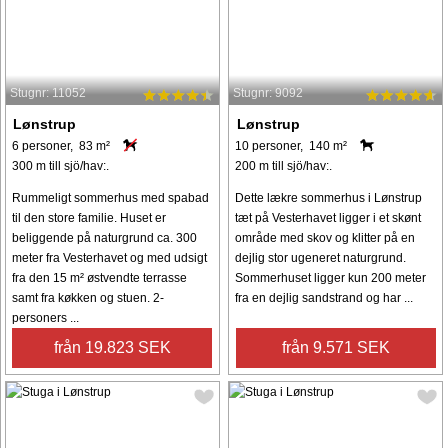
Stugnr: 11052
Stugnr: 9092
Lønstrup
Lønstrup
6 personer, 83 m²
10 personer, 140 m²
300 m till sjö/hav:.
200 m till sjö/hav:.
Rummeligt sommerhus med spabad
Dette lækre sommerhus i Lønstrup
til den store familie. Huset er
tæt på Vesterhavet ligger i et skønt
beliggende på naturgrund ca. 300
område med skov og klitter på en
meter fra Vesterhavet og med udsigt
dejlig stor ugeneret naturgrund.
fra den 15 m² østvendte terrasse
Sommerhuset ligger kun 200 meter
samt fra køkken og stuen. 2-
fra en dejlig sandstrand og har ...
personers ...
från 19.823 SEK
från 9.571 SEK