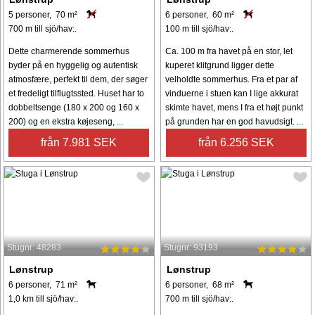
5 personer, 70 m²
6 personer, 60 m²
700 m till sjö/hav:.
100 m till sjö/hav:.
Dette charmerende sommerhus
Ca. 100 m fra havet på en stor, let
byder på en hyggelig og autentisk
kuperet klitgrund ligger dette
atmosfære, perfekt til dem, der søger
velholdte sommerhus. Fra et par af
et fredeligt tilflugtssted. Huset har to
vinduerne i stuen kan I lige akkurat
dobbeltsenge (180 x 200 og 160 x
skimte havet, mens I fra et højt punkt
200) og en ekstra køjeseng, ...
på grunden har en god havudsigt. ...
från 7.981 SEK
från 6.256 SEK
Stugnr: 48283
Stugnr: 93193
Lønstrup
Lønstrup
6 personer, 71 m²
6 personer, 68 m²
1,0 km till sjö/hav:.
700 m till sjö/hav:.