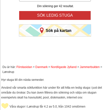
Din sökning ger 42 resultat.
SÖK LEDIG STUGA
Sök på kartan
Du är här:
Förstasidan
>
Danmark
>
Nordligaste Jylland
>
Jammerbukten
>
Lønstrup
Hyr stuga till din nästa semester.
Använd vår smarta sökfunktion här under för att hitta en ledig stuga i just det
område du önskar. Du kan även filtrera din sökning och välja om stugan
exempelvis skall ha havsutsikt, pool, diskmaskin, internet osv.
Våra stugor i Lønstrup får 4.2 av 5.0, från 1042 omdömen