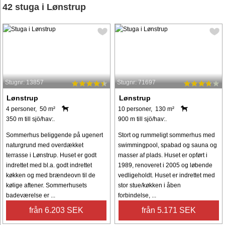
42 stuga i Lønstrup
Stugnr: 13857
Stugnr: 71697
Lønstrup
Lønstrup
4 personer, 50 m²
10 personer, 130 m²
350 m till sjö/hav:.
900 m till sjö/hav:.
Sommerhus beliggende på ugenert
Stort og rummeligt sommerhus med
naturgrund med overdækket
swimmingpool, spabad og sauna og
terrasse i Lønstrup. Huset er godt
masser af plads. Huset er opført i
indrettet med bl.a. godt indrettet
1989, renoveret i 2005 og løbende
køkken og med brændeovn til de
vedligeholdt. Huset er indrettet med
kølige aftener. Sommerhusets
stor stue/køkken i åben
badeværelse er ...
forbindelse, ...
från 6.203 SEK
från 5.171 SEK