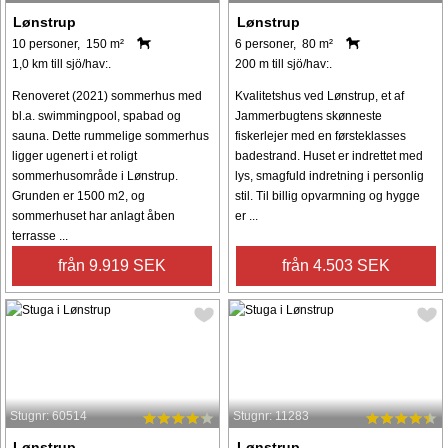
Lønstrup
Lønstrup
10 personer, 150 m²
6 personer, 80 m²
1,0 km till sjö/hav:.
200 m till sjö/hav:.
Renoveret (2021) sommerhus med
Kvalitetshus ved Lønstrup, et af
bl.a. swimmingpool, spabad og
Jammerbugtens skønneste
sauna. Dette rummelige sommerhus
fiskerlejer med en førsteklasses
ligger ugenert i et roligt
badestrand. Huset er indrettet med
sommerhusområde i Lønstrup.
lys, smagfuld indretning i personlig
Grunden er 1500 m2, og
stil. Til billig opvarmning og hygge
sommerhuset har anlagt åben
er ...
terrasse ...
från 9.919 SEK
från 4.503 SEK
Stugnr: 60514
Stugnr: 11283
Lønstrup
Lønstrup