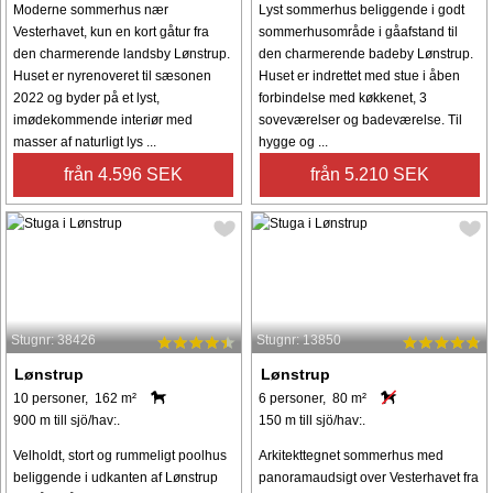
Moderne sommerhus nær
Lyst sommerhus beliggende i godt
Vesterhavet, kun en kort gåtur fra
sommerhusområde i gåafstand til
den charmerende landsby Lønstrup.
den charmerende badeby Lønstrup.
Huset er nyrenoveret til sæsonen
Huset er indrettet med stue i åben
2022 og byder på et lyst,
forbindelse med køkkenet, 3
imødekommende interiør med
soveværelser og badeværelse. Til
masser af naturligt lys ...
hygge og ...
från 4.596 SEK
från 5.210 SEK
Stugnr: 38426
Stugnr: 13850
Lønstrup
Lønstrup
10 personer, 162 m²
6 personer, 80 m²
900 m till sjö/hav:.
150 m till sjö/hav:.
Velholdt, stort og rummeligt poolhus
Arkitekttegnet sommerhus med
beliggende i udkanten af Lønstrup
panoramaudsigt over Vesterhavet fra