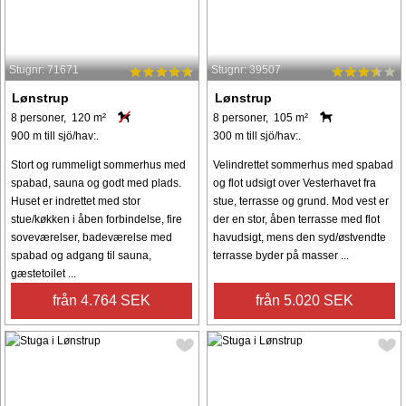
Stugnr: 71671
Stugnr: 39507
Lønstrup
Lønstrup
8 personer, 120 m²
8 personer, 105 m²
900 m till sjö/hav:.
300 m till sjö/hav:.
Stort og rummeligt sommerhus med
Velindrettet sommerhus med spabad
spabad, sauna og godt med plads.
og flot udsigt over Vesterhavet fra
Huset er indrettet med stor
stue, terrasse og grund. Mod vest er
stue/køkken i åben forbindelse, fire
der en stor, åben terrasse med flot
soveværelser, badeværelse med
havudsigt, mens den syd/østvendte
spabad og adgang til sauna,
terrasse byder på masser ...
gæstetoilet ...
från 4.764 SEK
från 5.020 SEK