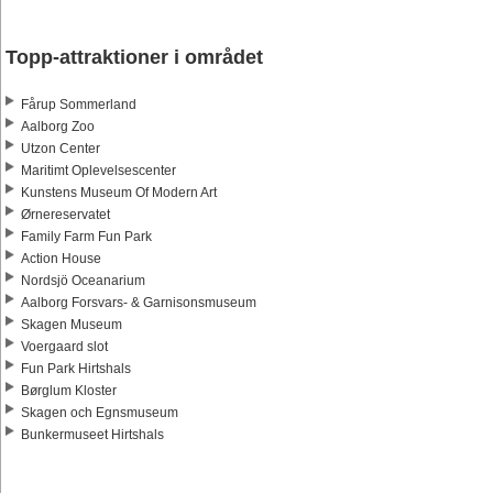
Topp-attraktioner i området
Fårup Sommerland
Aalborg Zoo
Utzon Center
Maritimt Oplevelsescenter
Kunstens Museum Of Modern Art
Ørnereservatet
Family Farm Fun Park
Action House
Nordsjö Oceanarium
Aalborg Forsvars- & Garnisonsmuseum
Skagen Museum
Voergaard slot
Fun Park Hirtshals
Børglum Kloster
Skagen och Egnsmuseum
Bunkermuseet Hirtshals