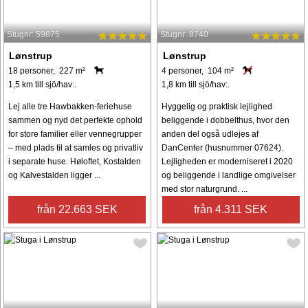
Stugnr: 59875
Stugnr: 8740
Lønstrup
Lønstrup
18 personer, 227 m²
4 personer, 104 m²
1,5 km till sjö/hav:.
1,8 km till sjö/hav:.
Lej alle tre Hawbakken-feriehuse
Hyggelig og praktisk lejlighed
sammen og nyd det perfekte ophold
beliggende i dobbelthus, hvor den
for store familier eller vennegrupper
anden del også udlejes af
– med plads til at samles og privatliv
DanCenter (husnummer 07624).
i separate huse. Høloftet, Kostalden
Lejligheden er moderniseret i 2020
og Kalvestalden ligger ...
og beliggende i landlige omgivelser
med stor naturgrund. ...
från 22.663 SEK
från 4.311 SEK