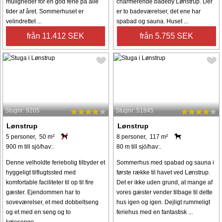
muligheder for en god ferie på alle
charmerende badeby Lønstrup. Der
tider af året. Sommerhuset er
er to badeværelser, det ene har
velindrettet ...
spabad og sauna. Huset ...
från 11.412 SEK
från 5.755 SEK
Stugnr: 9205
Stugnr: 51845
Lønstrup
Lønstrup
5 personer, 50 m²
8 personer, 117 m²
900 m till sjö/hav:.
80 m till sjö/hav:.
Denne velholdte feriebolig tilbyder et
Sommerhus med spabad og sauna i
hyggeligt tilflugtssted med
første række til havet ved Lønstrup.
komfortable faciliteter til op til fire
Det er ikke uden grund, at mange af
gæster. Ejendommen har to
vores gæster vender tilbage til dette
soveværelser, et med dobbeltseng
hus igen og igen. Dejligt rummeligt
og et med en seng og to
feriehus med en fantastisk ...
køjesenge, ...