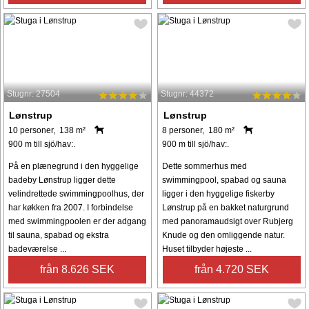
Stugnr: 27504
Stugnr: 44372
Lønstrup
Lønstrup
10 personer, 138 m²
8 personer, 180 m²
900 m till sjö/hav:.
900 m till sjö/hav:.
På en plænegrund i den hyggelige
Dette sommerhus med
badeby Lønstrup ligger dette
swimmingpool, spabad og sauna
velindrettede swimmingpoolhus, der
ligger i den hyggelige fiskerby
har køkken fra 2007. I forbindelse
Lønstrup på en bakket naturgrund
med swimmingpoolen er der adgang
med panoramaudsigt over Rubjerg
til sauna, spabad og ekstra
Knude og den omliggende natur.
badeværelse ...
Huset tilbyder højeste ...
från 8.626 SEK
från 4.720 SEK