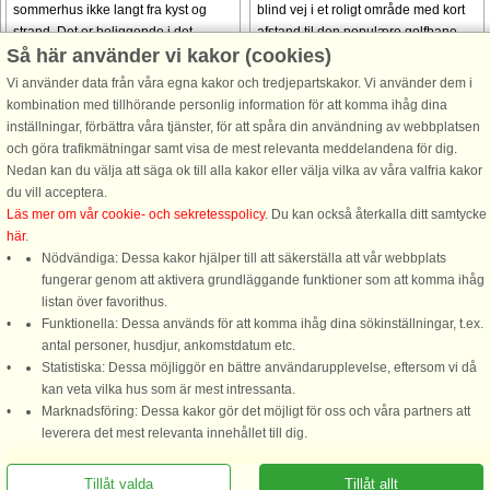
sommerhus ikke langt fra kyst og
blind vej i et roligt område med kort
strand. Det er beliggende i det
afstand til den populære golfbane
Så här använder vi kakor (cookies)
naturskønne Lodskovvad-område,
Hvide Klit. Huset er godt indrettet, og
tæt på den charmerende havneby
til det ene værelse, som har indgang
Vi använder data från våra egna kakor och tredjepartskakor. Vi använder dem i
Aalbæk. Omgivelserne byder på fred
ude fra terrassen, ...
kombination med tillhörande personlig information för att komma ihåg dina
og ro med vandre- ...
inställningar, förbättra våra tjänster, för att spåra din användning av webbplatsen
och göra trafikmätningar samt visa de mest relevanta meddelandena för dig.
från 7.869 SEK
från 6.854 SEK
Nedan kan du välja att säga ok till alla kakor eller välja vilka av våra valfria kakor
du vill acceptera.
Se
alla stugor i området
.
Läs mer om vår cookie- och sekretesspolicy
. Du kan också återkalla ditt samtycke
här
.
Nödvändiga: Dessa kakor hjälper till att säkerställa att vår webbplats
fungerar genom att aktivera grundläggande funktioner som att komma ihåg
listan över favorithus.
Funktionella: Dessa används för att komma ihåg dina sökinställningar, t.ex.
DanCenter A/S - Kronprinsensgade 3, 2. - 1114 København K - Danmark
antal personer, husdjur, ankomstdatum etc.
Statistiska: Dessa möjliggör en bättre användarupplevelse, eftersom vi då
Tel.: +45 70 13 00 00 - Fax.: +45 70 13 70 70 - Bank: Danske Bank/Stockholm
kan veta vilka hus som är mest intressanta.
Bank-giro nr. 5209-6575 - CVR: 67324013
Marknadsföring: Dessa kakor gör det möjligt för oss och våra partners att
Ring oss för att boka
leverera det mest relevanta innehållet till dig.
Tillåt valda
Tillåt allt