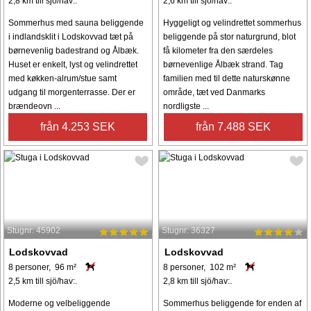
2,8 km till sjö/hav:.
2,6 km till sjö/hav:.
Sommerhus med sauna beliggende
Hyggeligt og velindrettet sommerhus
i indlandsklit i Lodskovvad tæt på
beliggende på stor naturgrund, blot
børnevenlig badestrand og Ålbæk.
få kilometer fra den særdeles
Huset er enkelt, lyst og velindrettet
børnevenlige Ålbæk strand. Tag
med køkken-alrum/stue samt
familien med til dette naturskønne
udgang til morgenterrasse. Der er
område, tæt ved Danmarks
brændeovn ...
nordligste ...
från 4.253 SEK
från 7.488 SEK
Stugnr: 45902
Stugnr: 36327
Lodskovvad
Lodskovvad
8 personer, 96 m²
8 personer, 102 m²
2,5 km till sjö/hav:.
2,8 km till sjö/hav:.
Moderne og velbeliggende
Sommerhus beliggende for enden af