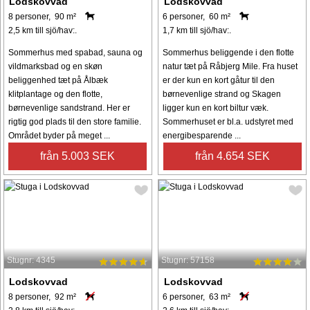
Lodskovvad
Lodskovvad
8 personer, 90 m²
6 personer, 60 m²
2,5 km till sjö/hav:.
1,7 km till sjö/hav:.
Sommerhus med spabad, sauna og
Sommerhus beliggende i den flotte
vildmarksbad og en skøn
natur tæt på Råbjerg Mile. Fra huset
beliggenhed tæt på Ålbæk
er der kun en kort gåtur til den
klitplantage og den flotte,
børnevenlige strand og Skagen
børnevenlige sandstrand. Her er
ligger kun en kort biltur væk.
rigtig god plads til den store familie.
Sommerhuset er bl.a. udstyret med
Området byder på meget ...
energibesparende ...
från 5.003 SEK
från 4.654 SEK
Stugnr: 4345
Stugnr: 57158
Lodskovvad
Lodskovvad
8 personer, 92 m²
6 personer, 63 m²