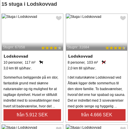
15 stuga i Lodskovvad
Stugnr: 67058
Stugnr: 31684
Lodskovvad
Lodskovvad
10 personer, 117 m²
8 personer, 103 m²
3,0 km till sjö/hav:.
2,0 km till sjö/hav:.
Sommerhus beliggende på en stor,
I det naturskønne Lodskovvad ved
fantastisk grund med skønne
Ålbæk ligger dette sommerhus til
naturarealer og rig mulighed for at
den store familie. To badeværelser,
iagttage dyrelivet. Huset er stilfuldt
hvoraf det ene har spabad og sauna.
indrettet med to soveafdelinger med
Det er indrettet med 3 soveværelser
hvert sit badeværelse, hvor det ...
med gode senge og hyggelig ...
från 5.912 SEK
från 4.666 SEK