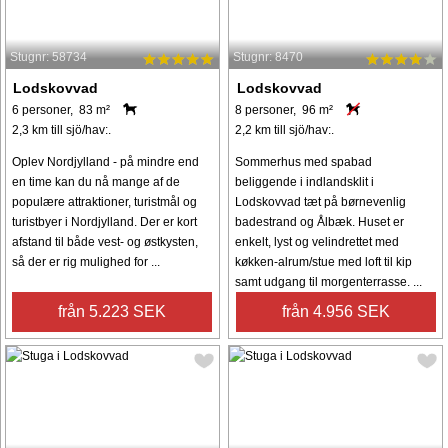
Stugnr: 58734
Stugnr: 8470
Lodskovvad
Lodskovvad
6 personer, 83 m²
8 personer, 96 m²
2,3 km till sjö/hav:.
2,2 km till sjö/hav:.
Oplev Nordjylland - på mindre end
Sommerhus med spabad
en time kan du nå mange af de
beliggende i indlandsklit i
populære attraktioner, turistmål og
Lodskovvad tæt på børnevenlig
turistbyer i Nordjylland. Der er kort
badestrand og Ålbæk. Huset er
afstand til både vest- og østkysten,
enkelt, lyst og velindrettet med
så der er rig mulighed for ...
køkken-alrum/stue med loft til kip
samt udgang til morgenterrasse. ...
från 5.223 SEK
från 4.956 SEK