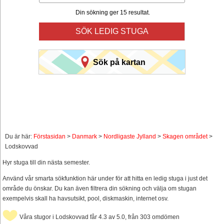
Din sökning ger 15 resultat.
SÖK LEDIG STUGA
Sök på kartan
Du är här:
Förstasidan
>
Danmark
>
Nordligaste Jylland
>
Skagen området
>
Lodskovvad
Hyr stuga till din nästa semester.
Använd vår smarta sökfunktion här under för att hitta en ledig stuga i just det
område du önskar. Du kan även filtrera din sökning och välja om stugan
exempelvis skall ha havsutsikt, pool, diskmaskin, internet osv.
Våra stugor i Lodskovvad får 4.3 av 5.0, från 303 omdömen