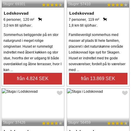
Stugnr: 69301
Stugnr: 57410
Lodskovvad
Lodskovvad
6 personer, 120 m²
7 personer, 119 m²
3,0 km till sjö/hav:.
1,8 km till sjö/hav:.
Sommerhus beliggende på en stor
Familievenligt sommerhus med
naturgrund i meget rolige
masser af plads til hele familien,
omgivelser. Huset er rummeligt
placeret i det naturskønne område
indrettet med åbent køkken og stor
Lodskovvad lige syd for Skagen.
stue, hvorfra der er udgang til både
Huset er indrettet med tre gode
overdækket og åbne terrasser, hvor I
soveværelser, fordelt på to værelser
kan ...
med ...
från 4.824 SEK
från 13.869 SEK
Stugnr: 37426
Stugnr: 56459