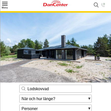
×
Menu
Sök
Tilbud
Inspiration
Info
Service
Kontakt
Husägare
Lodskovvad
När och hur länge?
Personer