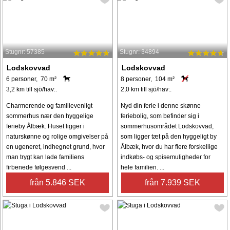
Stugnr: 57385
Stugnr: 34894
Lodskovvad
Lodskovvad
6 personer, 70 m²
8 personer, 104 m²
3,2 km till sjö/hav:.
2,0 km till sjö/hav:.
Charmerende og familievenligt
Nyd din ferie i denne skønne
sommerhus nær den hyggelige
feriebolig, som befinder sig i
ferieby Ålbæk. Huset ligger i
sommerhusområdet Lodskovvad,
naturskønne og rolige omgivelser på
som ligger tæt på den hyggeligt by
en ugeneret, indhegnet grund, hvor
Ålbæk, hvor du har flere forskellige
man trygt kan lade familiens
indkøbs- og spisemuligheder for
firbenede følgesvend ...
hele familien. ...
från 5.846 SEK
från 7.939 SEK