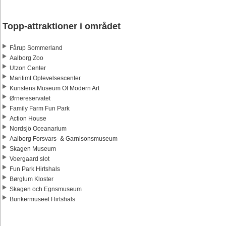
Topp-attraktioner i området
Fårup Sommerland
Aalborg Zoo
Utzon Center
Maritimt Oplevelsescenter
Kunstens Museum Of Modern Art
Ørnereservatet
Family Farm Fun Park
Action House
Nordsjö Oceanarium
Aalborg Forsvars- & Garnisonsmuseum
Skagen Museum
Voergaard slot
Fun Park Hirtshals
Børglum Kloster
Skagen och Egnsmuseum
Bunkermuseet Hirtshals