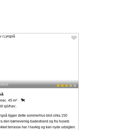
: 8654
så
oner, 45 m²
ll sjö/hav:.
ngså ligger dette sommerhus blot cirka 150
fra den børnevenlig badestrand og fra husets
kket terrasse har I havkig og kan nyde udsigten.