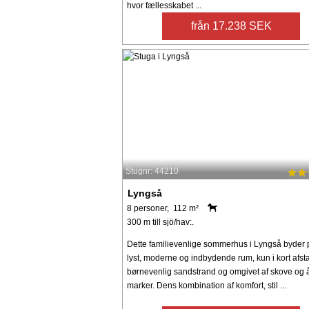
hvor fællesskabet ...
från 17.238 SEK
Stugnr: 44210
Lyngså
8 personer, 112 m²
300 m till sjö/hav:.
Dette familievenlige sommerhus i Lyngså byder 
lyst, moderne og indbydende rum, kun i kort afst
børnevenlig sandstrand og omgivet af skove og
marker. Dens kombination af komfort, stil ...