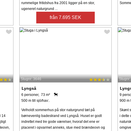
rummelige fritidshus fra 2001 ligger på en stor,
Sommerh
ugeneret naturgrund ...
från 7.695 SEK
Stugnr: 3646
Stugnr
Lyngså
Lyng
6 personer, 73 m²
9 pers
500 m till sjö/hav:.
900 m ti
Velholdt sommerhus på stor naturgrund tæt på
Skønt s
l 14
børnevenlig badestrand ved Lyngså. Huset er godt
i dette
ligt
indrettet med tre gode værelser, hvoraf det ene er
naturs
deovn,
placeret i opvarmet anneks, stue med brændeovn og
omgivel