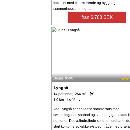
indrettet med charmerende og hyggelig
sommerhusstemning. ...
från 6.788 SEK
Stugnr: 8596
Lyngså
14 personer, 264 m²
1,0 km till sjö/hav:.
Ved Lyngså finder I dette sommerhus med
swimmingpool, spabad og sauna og god plads ti
personer. Det velindrettede sommerhus har et dej
stort kombineret køkken-/stueområde med bræn