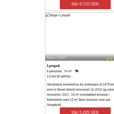
från 5.710 SEK
Stugnr: 13683
Lyngså
6 personer, 74 m²
1,0 km till sjö/hav:.
Veludstyret sommerhus fra slutningen af 1970'er
som er blevet delvist renoveret i år 2010 og udv
renoveret i 2017. 10 m² overdækket terrasse i
forbindelse med 15 m² åben terrasse mod syd.
Smagfuldt ...
från 5.285 SEK