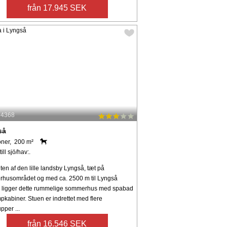
från 17.945 SEK
: 4368
så
oner, 200 m²
ill sjö/hav:.
ten af den lille landsby Lyngså, tæt på
husområdet og med ca. 2500 m til Lyngså
, ligger dette rummelige sommerhus med spabad
kabiner. Stuen er indrettet med flere
pper ...
från 16.546 SEK