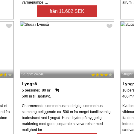
varmepumpe, ...
alrum ..
från 11.602 SEK
Stugnr: 24240
Stugnr
Lyngså
Lyng
5 personer, 80 m²
10 per
500 m till sjö/hav:.
400 m ti
på et
Charmerende sommerhus med rigtigt sommerhus
Kvalit
and fra
stemning beliggende ca. 500 m fra meget familievenlig
vildma
 åbne
badestrand ved Lyngså. Huset byder på hyggelig
fra den
møblering med gode, separate soveværelser med
indrett
mulighed for ...
sædvanl