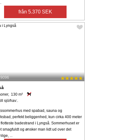
.
från 5.370 SEK
: 9096
så
soner, 130 m²
ll sjö/hav:.
etssommerhus med spabad, sauna og
rksbad, perfekt beliggenhed, kun cirka 400 meter
 flotteste badestrand i Lyngså. Sommerhuset er
et smagfuldt og ønsker man lidt ud over det
ige, ...