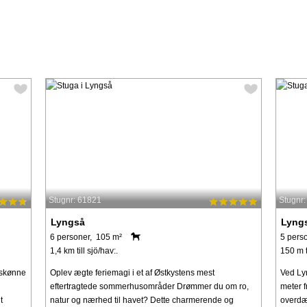
Stugnr: 61821
Stugnr
Lyngså
Lyng
6 personer, 105 m²
5 pers
1,4 km till sjö/hav:.
150 m ti
rskønne
Oplev ægte feriemagi i et af Østkystens mest
Ved Ly
eftertragtede sommerhusområder Drømmer du om ro,
meter 
t
natur og nærhed til havet? Dette charmerende og
overdæ