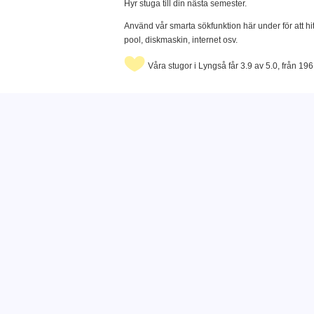
Hyr stuga till din nästa semester.
Använd vår smarta sökfunktion här under för att hi
pool, diskmaskin, internet osv.
Våra stugor i Lyngså får 3.9 av 5.0, från 