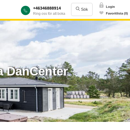
Login
+46346888914
Sök
Ring oss för att boka
Favoritlista (0)
a DanCenter