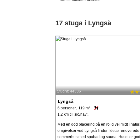
17 stuga i Lyngså
Stugnr: 44336
Lyngså
6 personer, 119 m²
1,2 km till sjö/hav:.
Med en god placering på en rolig vej midt i natu
omgivelser ved Lyngså finder I dette renoverede
sommerhus med spabad og sauna. Huset er god