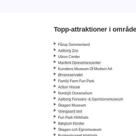
Topp-attraktioner i område
Fårup Sommerland
Aalborg Zoo
Utzon Center
Maritimt Oplevelsescenter
Kunstens Museum Of Modern Art
Ørnereservatet
Family Farm Fun Park
Action House
Nordsjö Oceanarium
Aalborg Forsvars- & Garnisonsmuseum
Skagen Museum
Voergaard slot
Fun Park Hirtshals
Børglum Kloster
Skagen och Egnsmuseum
Bunkermuseet Hirtshals