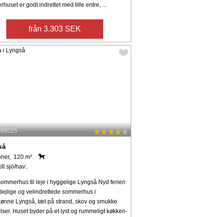
uset er godt indrettet med lille entre, ...
från 3.303 SEK
: 66025
så
oner, 120 m²
ll sjö/hav:.
ommerhus til leje i hyggelige Lyngså Nyd ferien
 dejlige og velindrettede sommerhus i
kønne Lyngså, tæt på strand, skov og smukke
ser. Huset byder på et lyst og rummeligt køkken-