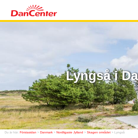
Lyngså i D
Du är här:
Förstasidan
>
Danmark
>
Nordligaste Jylland
>
Skagen området
> Lyngså