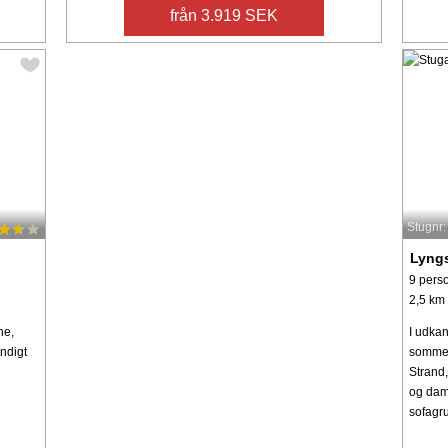
från 3.919 SEK
Stugnr
Lyng
9 pers
2,5 km t
ne,
I udkan
endigt
sommer
Strand
og damp
sofagru