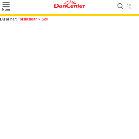
×
Menu
Sök
Du är här:
Förstasidan
>
Sök
Tilbud
Inspiration
Info
Service
Kontakt
Husägare