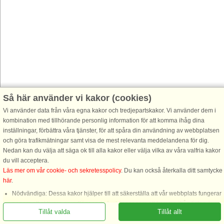
Så här använder vi kakor (cookies)
Vi använder data från våra egna kakor och tredjepartskakor. Vi använder dem i
kombination med tillhörande personlig information för att komma ihåg dina
inställningar, förbättra våra tjänster, för att spåra din användning av webbplatsen
och göra trafikmätningar samt visa de mest relevanta meddelandena för dig.
Nedan kan du välja att säga ok till alla kakor eller välja vilka av våra valfria kakor
du vill acceptera.
Läs mer om vår cookie- och sekretesspolicy
. Du kan också återkalla ditt samtycke
här
.
Nödvändiga: Dessa kakor hjälper till att säkerställa att vår webbplats fungerar
genom att aktivera grundläggande funktioner som att komma ihåg listan över
Tillåt valda
Tillåt allt
favorithus.
Funktionella: Dessa används för att komma ihåg dina sökinställningar, t.ex.