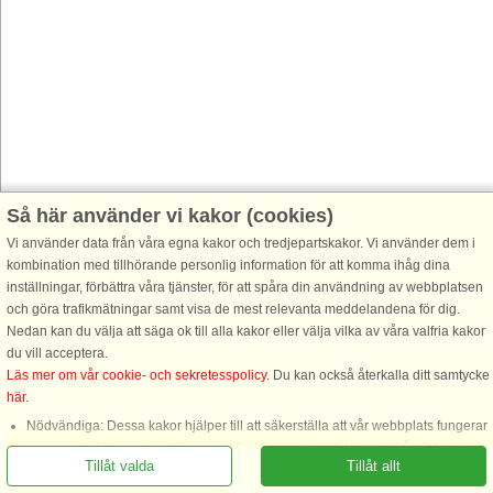
Så här använder vi kakor (cookies)
Vi använder data från våra egna kakor och tredjepartskakor. Vi använder dem i
kombination med tillhörande personlig information för att komma ihåg dina
inställningar, förbättra våra tjänster, för att spåra din användning av webbplatsen
och göra trafikmätningar samt visa de mest relevanta meddelandena för dig.
Nedan kan du välja att säga ok till alla kakor eller välja vilka av våra valfria kakor
du vill acceptera.
Läs mer om vår cookie- och sekretesspolicy
. Du kan också återkalla ditt samtycke
här
.
Nödvändiga: Dessa kakor hjälper till att säkerställa att vår webbplats fungerar
genom att aktivera grundläggande funktioner som att komma ihåg listan över
Tillåt valda
Tillåt allt
favorithus.
Funktionella: Dessa används för att komma ihåg dina sökinställningar, t.ex.