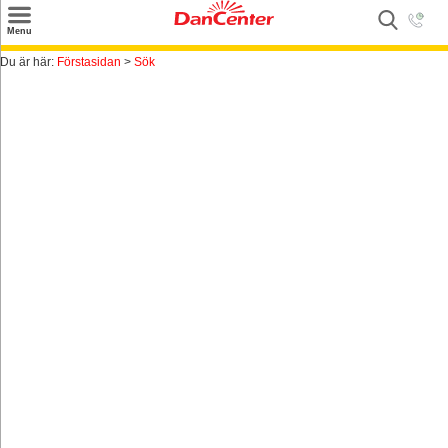
×
Menu
Sök
Du är här:
Förstasidan
>
Sök
Tilbud
Inspiration
Info
Service
Kontakt
Husägare