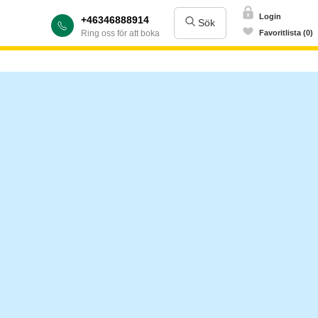
Login
+46346888914
Sök
Ring oss för att boka
Favoritlista (0)