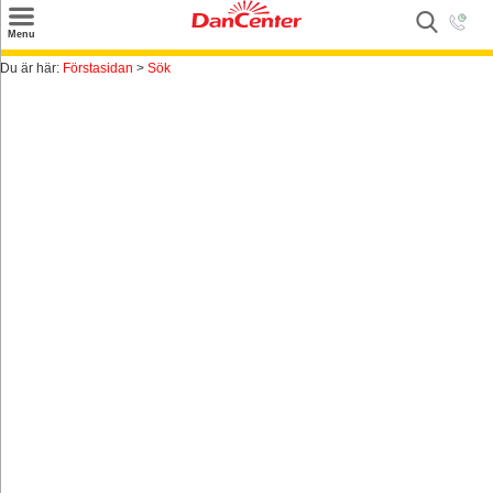
×
Menu
Sök
Du är här:
Förstasidan
>
Sök
Tilbud
Inspiration
Info
Service
Kontakt
Husägare