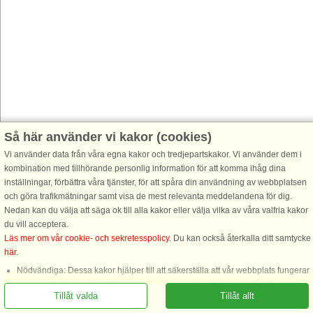
Så här använder vi kakor (cookies)
Vi använder data från våra egna kakor och tredjepartskakor. Vi använder dem i
kombination med tillhörande personlig information för att komma ihåg dina
inställningar, förbättra våra tjänster, för att spåra din användning av webbplatsen
och göra trafikmätningar samt visa de mest relevanta meddelandena för dig.
Nedan kan du välja att säga ok till alla kakor eller välja vilka av våra valfria kakor
du vill acceptera.
Läs mer om vår cookie- och sekretesspolicy
. Du kan också återkalla ditt samtycke
här
.
Ring oss för att boka
Nödvändiga: Dessa kakor hjälper till att säkerställa att vår webbplats fungerar
genom att aktivera grundläggande funktioner som att komma ihåg listan över
Tillåt valda
Tillåt allt
favorithus.
Funktionella: Dessa används för att komma ihåg dina sökinställningar, t.ex.