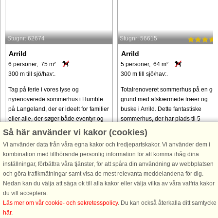
Stugnr: 62674
Stugnr: 56615
Arrild
Arrild
6 personer, 75 m²
5 personer, 64 m²
300 m till sjö/hav:.
300 m till sjö/hav:.
Tag på ferie i vores lyse og
Totalrenoveret sommerhus på en go
nyrenoverede sommerhus i Humble
grund med afskærmede træer og
på Langeland, der er ideelt for familier
buske i Arrild. Dette fantastiske
eller alle, der søger både eventyr og
sommerhus, der har plads til 5
afslapning. Huset ligger kun 300
personer fordelt på 3 soveværelser, 
Så här använder vi kakor (cookies)
meter fra vandet og en lokal ...
indrettet med et veludstyret køkken, ..
Vi använder data från våra egna kakor och tredjepartskakor. Vi använder dem i
kombination med tillhörande personlig information för att komma ihåg dina
från 4.517 SEK
från 5.645 SEK
inställningar, förbättra våra tjänster, för att spåra din användning av webbplatsen
och göra trafikmätningar samt visa de mest relevanta meddelandena för dig.
Nedan kan du välja att säga ok till alla kakor eller välja vilka av våra valfria kakor
du vill acceptera.
Läs mer om vår cookie- och sekretesspolicy
. Du kan också återkalla ditt samtycke
här
.