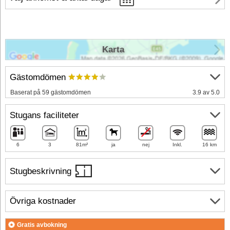
Karta
Gästomdömen
Baserat på 59 gästomdömen
3.9 av 5.0
Stugans faciliteter
6
3
81m²
ja
nej
Inkl.
16 km
Stugbeskrivning
Övriga kostnader
Gratis avbokning