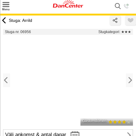
×
Menu
Sök
Stuga: Arrild
Tilbud
Stuga nr. 06956
Stugkategori:
★★★
Inspiration
Info
Service
Kontakt
Husägare
Gästomdömen
Välj ankomst & antal dagar