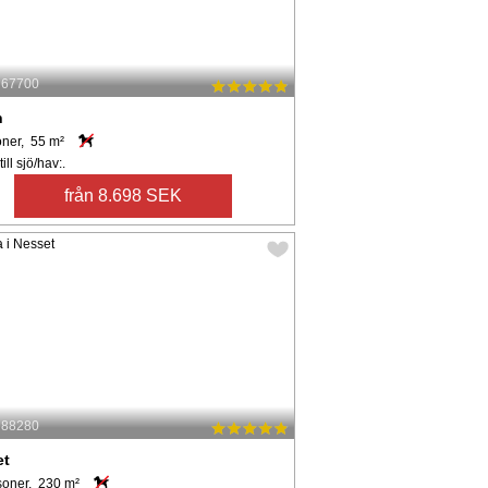
: 67700
n
oner, 55 m²
ill sjö/hav:.
från 8.698 SEK
: 88280
et
soner, 230 m²