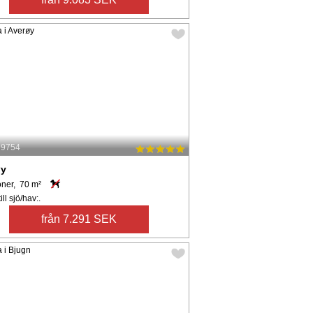
: 9754
øy
oner, 70 m²
ll sjö/hav:.
från 7.291 SEK