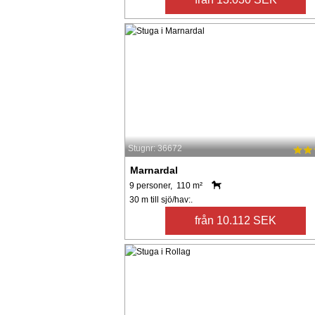
Stugnr: 36672
Marnardal
9 personer, 110 m²
30 m till sjö/hav:.
från 10.112 SEK