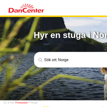
Hyr en stuga i No
Sök ort:
Norge
Du är här:
Förstasidan
> Norge