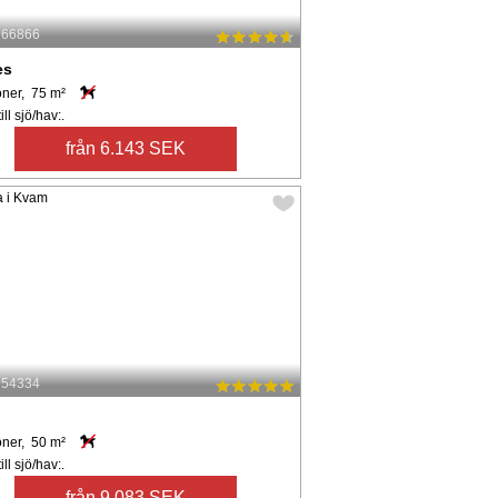
: 66866
es
oner, 75 m²
ll sjö/hav:.
från 6.143 SEK
: 54334
m
oner, 50 m²
ll sjö/hav:.
från 9.083 SEK