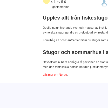
4.1 av 5.0
i gästomdöme
Upplev allt från fiskestug
Otrolig natur, hisnande vyer och massor av frisk l
av norska stugor ger dig ett brett utbud av frestan
Kom ihåg att hos DanCenter hittar du stugor som är sp
Stugor och sommarhus i all
Oavsett om ni bara är några få personer, en stor f
med den fantastiska norska naturen just utanför y
Läs mer om Norge
.