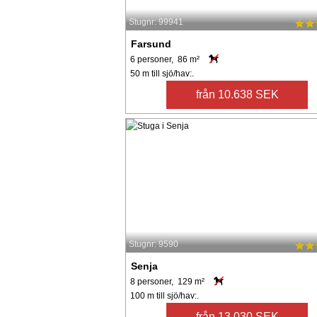
Stugnr: 99941
Farsund
6 personer, 86 m²
50 m till sjö/hav:.
från 10.638 SEK
Stugnr: 9590
Senja
8 personer, 129 m²
100 m till sjö/hav:.
från 13.030 SEK