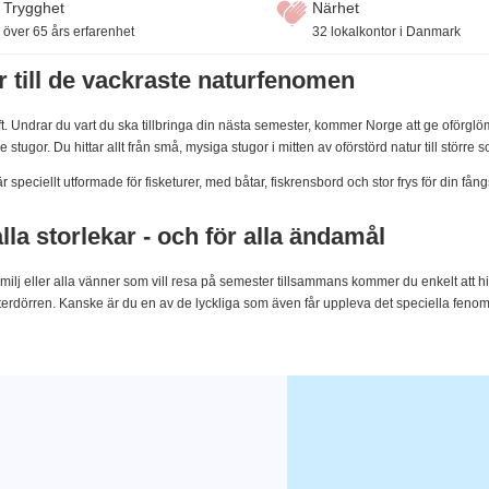
Trygghet
Närhet
över 65 års erfarenhet
32 lokalkontor i Danmark
or till de vackraste naturfenomen
uft. Undrar du vart du ska tillbringa din nästa semester, kommer Norge att ge oför
de stugor. Du hittar allt från små, mysiga stugor i mitten av oförstörd natur till stö
eciellt utformade för fisketurer, med båtar, fiskrensbord och stor frys för din fångst -
a storlekar - och för alla ändamål
amilj eller alla vänner som vill resa på semester tillsammans kommer du enkelt att h
tterdörren. Kanske är du en av de lyckliga som även får uppleva det speciella fenom