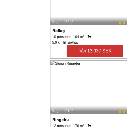
Stugnr: 45943
Rollag
10 personer, 104 m²
5,0 km till sjö/hav:.
från 13.937 SEK
Stugnr: 43192
Ringebu
12 personer, 170 m²