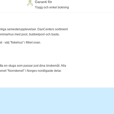
Garanti för
Trygg och enkel bokning
glömliga semesterupplevelser. DanCenters sortiment
rre sommarhus med pool, bubbelpool och bastu.
 välj "fiskehus" i filtret ovan.
itta en stuga som passar just dina önskemål. Alla
enet "Norrskenet" i Norges nordligaste delar.