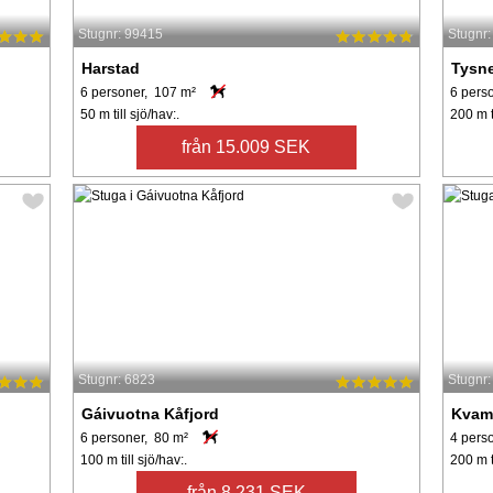
Stugnr: 99415
Stugnr
Harstad
Tysn
6 personer, 107 m²
6 pers
50 m till sjö/hav:.
200 m ti
från 15.009 SEK
Stugnr: 6823
Stugnr
Gáivuotna Kåfjord
Kva
6 personer, 80 m²
4 pers
100 m till sjö/hav:.
200 m ti
från 8.231 SEK