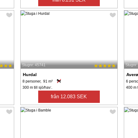
Stugnr: 45741
Stugnr
Hurdal
Aver
8 personer, 91 m²
6 pers
300 m till sjö/hav:.
400 m ti
från 12.083 SEK