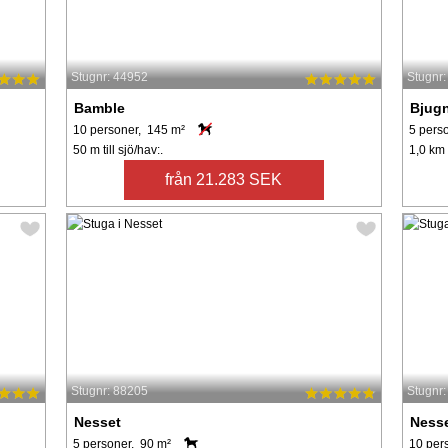
Stugnr: 44952
Stugnr
Bamble
Bjug
10 personer, 145 m²
5 pers
50 m till sjö/hav:.
1,0 km t
från 21.283 SEK
Stugnr: 88205
Stugnr
Nesset
Ness
5 personer, 90 m²
10 per