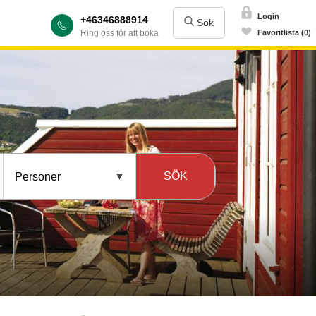
Login
+46346888914
Sök
Ring oss för att boka
Favoritlista (0)
SÖK
Personer