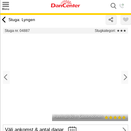
×
Menu
Sök
Stuga: Lyngen
Tilbud
Stuga nr. 04887
Stugkategori:
★★★
Inspiration
Info
Service
Kontakt
Husägare
Hav/insjö 60 m
Gästomdömen
Välj ankomst & antal dagar