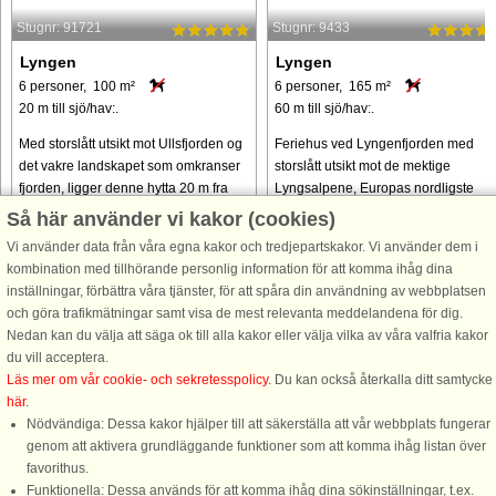
Stugnr: 91721
Stugnr: 9433
Lyngen
Lyngen
6 personer, 100 m²
6 personer, 165 m²
20 m till sjö/hav:.
60 m till sjö/hav:.
Med storslått utsikt mot Ullsfjorden og
Feriehus ved Lyngenfjorden med
det vakre landskapet som omkranser
storslått utsikt mot de mektige
fjorden, ligger denne hytta 20 m fra
Lyngsalpene, Europas nordligste
fjorden i den lille bygda Sør-
alpeområde. Flott sted for vinter- og
Så här använder vi kakor (cookies)
Lenangen. Når midnattsola skinner på
nordlysopplevelse. Midnattssol kan
Vi använder data från våra egna kakor och tredjepartskakor. Vi använder dem i
vakre vår- og sommernetter, ...
oppleves vår og sommer. Sentralt ...
kombination med tillhörande personlig information för att komma ihåg dina
från 16.567 SEK
från 13.056 SEK
inställningar, förbättra våra tjänster, för att spåra din användning av webbplatsen
och göra trafikmätningar samt visa de mest relevanta meddelandena för dig.
Nedan kan du välja att säga ok till alla kakor eller välja vilka av våra valfria kakor
du vill acceptera.
Läs mer om vår cookie- och sekretesspolicy
. Du kan också återkalla ditt samtycke
här
.
Nödvändiga: Dessa kakor hjälper till att säkerställa att vår webbplats fungerar
genom att aktivera grundläggande funktioner som att komma ihåg listan över
favorithus.
Funktionella: Dessa används för att komma ihåg dina sökinställningar, t.ex.