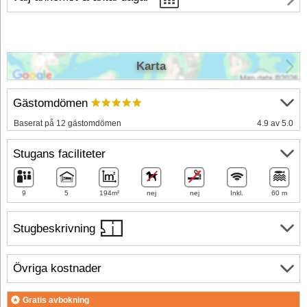
Karta
Gästomdömen
Baserat på 12 gästomdömen
4.9 av 5.0
Stugans faciliteter
9
5
194m²
nej
nej
Inkl.
60 m
Stugbeskrivning
Övriga kostnader
Gratis avbokning