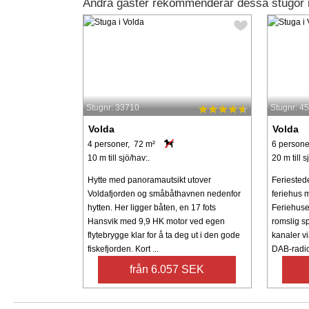
Andra gäster rekommenderar dessa stugor i
Stugnr: 33710
Stugnr: 4
Volda
Volda
4 personer, 72 m²
6 persone
10 m till sjö/hav:.
20 m till s
Hytte med panoramautsikt utover
Feriestede
Voldafjorden og småbåthavnen nedenfor
feriehus m
hytten. Her ligger båten, en 17 fots
Feriehuset
Hansvik med 9,9 HK motor ved egen
romslig s
flytebrygge klar for å ta deg ut i den gode
kanaler v
fiskefjorden. Kort ...
DAB-radio.
från 6.057 SEK