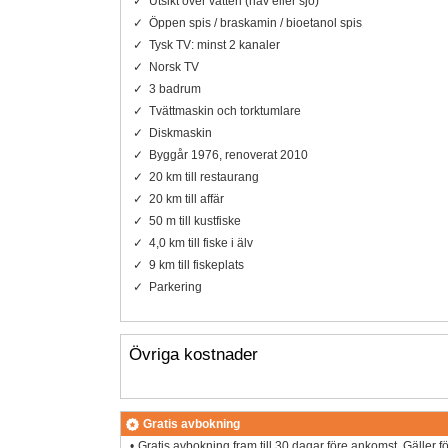
Utsikt över vatten (hav eller sjö)
Öppen spis / braskamin / bioetanol spis
Tysk TV: minst 2 kanaler
Norsk TV
3 badrum
Tvättmaskin och torktumlare
Diskmaskin
Byggår 1976, renoverat 2010
20 km till restaurang
20 km till affär
50 m till kustfiske
4,0 km till fiske i älv
9 km till fiskeplats
Parkering
Övriga kostnader
Gratis avbokning
Gratis avbokning fram till 30 dagar före ankomst. Gäller f