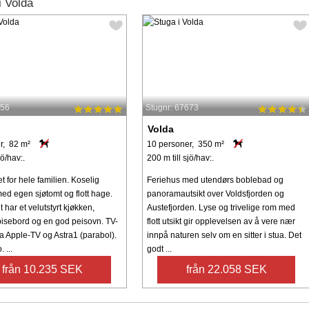
 Volda
556
Stugnr: 67673
Volda
r, 82 m²
10 personer, 350 m²
jö/hav:.
200 m till sjö/hav:.
t for hele familien. Koselig
Feriehus med utendørs boblebad og
ed egen sjøtomt og flott hage.
panoramautsikt over Voldsfjorden og
 har et velutstyrt kjøkken,
Austefjorden. Lyse og trivelige rom med
pisebord og en god peisovn. TV-
flott utsikt gir opplevelsen av å vere nær
ia Apple-TV og Astra1 (parabol).
innpå naturen selv om en sitter i stua. Det
 ...
godt ...
från 10.235 SEK
från 22.058 SEK