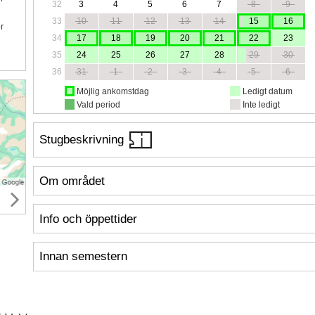
32
3
4
5
6
7
8
9
33
10
11
12
13
14
15
16
ör
34
17
18
19
20
21
22
23
35
24
25
26
27
28
29
30
36
31
1
2
3
4
5
6
Möjlig ankomstdag
Ledigt datum
Vald period
Inte ledigt
Stugbeskrivning
Om området
Info och öppettider
Innan semestern