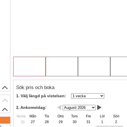
Sök pris och boka
1. Välj längd på vistelsen:
2. Ankomstdag:
Vecka
Mån
Tis
Ons
Tors
Fre
Lör
Sön
31
27
28
29
30
31
1
2
ör