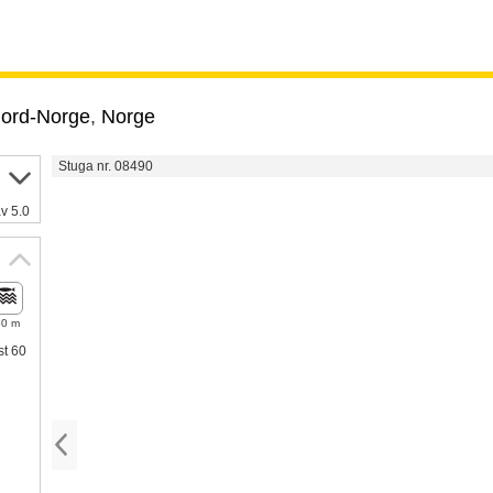
jord-Norge
,
Norge
Stuga nr. 08490
v 5.0
50 m
st 60