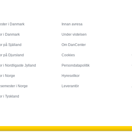
Inspiration
Info
ster i Danmark
Innan avresa
or i Danmark
Under vistelsen
r på Själland
Om DanCenter
or på Djursland
Cookies
r i Nordligaste Jylland
Persondatapolitik
r i Norge
Hyresvilkor
esemester i Norge
Leverantör
r i Tyskland