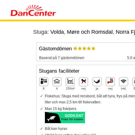
Stuga:
Volda
,
Møre och Romsdal
,
Norra F
Gästomdömen
Baserat på 7 gästomdömen
5.0 a
Stugans faciliteter
8
4
250m²
nej
ja
nej
Inkl.
Fiskehus: Stuga med rensbord, båt att hyra, frys på min
liter och max 2,5 km till fiskevatten.
Max 15 kg fisk/pers.
GODKÄNT
Fiske för turister
Båt kan hyras