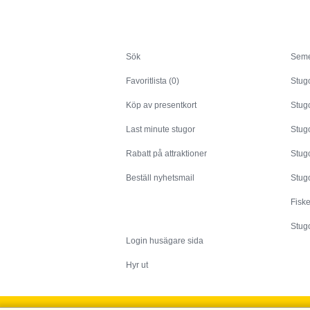
Sök
Sök
Seme
Favoritlista (0)
Stug
Köp av presentkort
Stugo
Last minute stugor
Stug
Rabatt på attraktioner
Stugo
Beställ nyhetsmail
Stugo
Fisk
Husägare
Stugo
Login husägare sida
Hyr ut