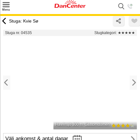
×
Menu
Sök
Stuga: Kvie Sø
Tilbud
Stuga nr. 04535
Stugkategori:
★★★★★
Inspiration
Info
Service
Kontakt
Husägare
Hav/insjö 300 m
Gästomdömen
Välj ankomst & antal dagar