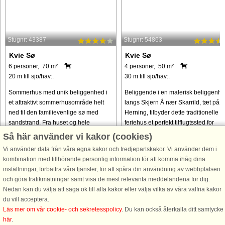
Stugnr: 43387
Stugnr: 54863
Kvie Sø
Kvie Sø
6 personer, 70 m²
4 personer, 50 m²
20 m till sjö/hav:.
30 m till sjö/hav:.
Sommerhus med unik beliggenhed i
Beliggende i en malerisk beliggenh
et attraktivt sommerhusområde helt
langs Skjern Å nær Skarrild, tæt på
ned til den familievenlige sø med
Herning, tilbyder dette traditionelle
sandstrand. Fra huset og hele
feriehus et perfekt tilflugtssted for
grunden er der en storslået udsigt
både naturelskere og familier.
Så här använder vi kakor (cookies)
over søen. Huset er lyst indrettet ...
Ejendommen har en unik ...
Vi använder data från våra egna kakor och tredjepartskakor. Vi använder dem i
kombination med tillhörande personlig information för att komma ihåg dina
från 4.849 SEK
från 5.536 SEK
inställningar, förbättra våra tjänster, för att spåra din användning av webbplatsen
och göra trafikmätningar samt visa de mest relevanta meddelandena för dig.
Nedan kan du välja att säga ok till alla kakor eller välja vilka av våra valfria kakor
du vill acceptera.
Läs mer om vår cookie- och sekretesspolicy
. Du kan också återkalla ditt samtycke
här
.