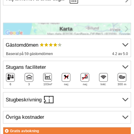
Karta
Gästomdömen
Baserat på 59 gästomdömen
4.2 av 5.0
Stugans faciliteter
6
3
103m²
nej
nej
Inkl.
300 m
Stugbeskrivning
Övriga kostnader
Gratis avbokning