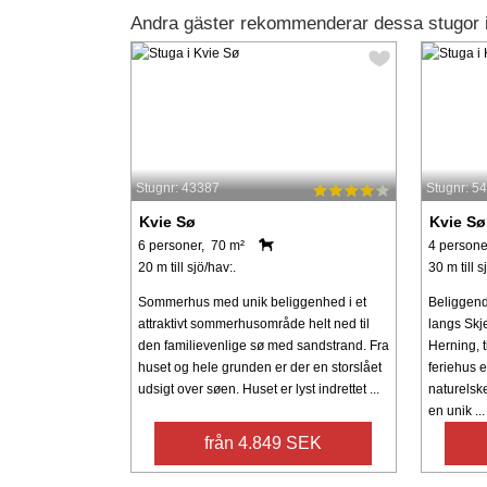
Andra gäster rekommenderar dessa stugor 
Stugnr: 43387
Stugnr: 5
Kvie Sø
Kvie Sø
6 personer, 70 m²
4 persone
20 m till sjö/hav:.
30 m till s
Sommerhus med unik beliggenhed i et
Beliggend
attraktivt sommerhusområde helt ned til
langs Skje
den familievenlige sø med sandstrand. Fra
Herning, t
huset og hele grunden er der en storslået
feriehus e
udsigt over søen. Huset er lyst indrettet ...
naturelsk
en unik ...
från 4.849 SEK