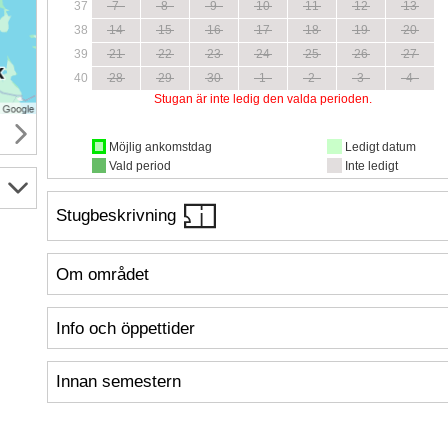
37
7
8
9
10
11
12
13
38
14
15
16
17
18
19
20
39
21
22
23
24
25
26
27
40
28
29
30
1
2
3
4
Stugan är inte ledig den valda perioden.
Möjlig ankomstdag
Ledigt datum
Vald period
Inte ledigt
Stugbeskrivning
Om området
Info och öppettider
Innan semestern