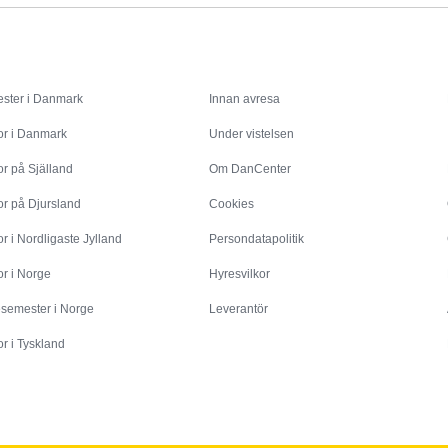
Inspiration
Info
ster i Danmark
Innan avresa
or i Danmark
Under vistelsen
r på Själland
Om DanCenter
or på Djursland
Cookies
r i Nordligaste Jylland
Persondatapolitik
r i Norge
Hyresvilkor
esemester i Norge
Leverantör
r i Tyskland