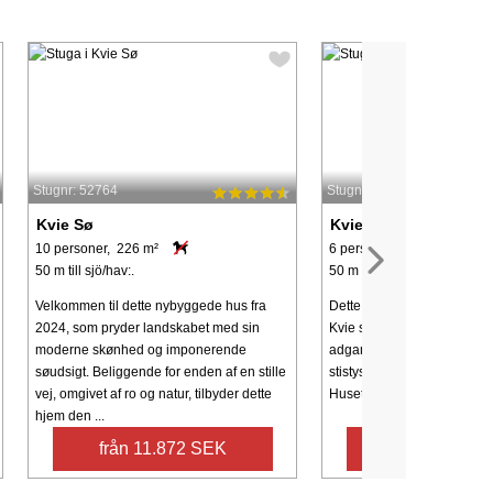
Stugnr: 52764
Stugnr: 36134
Kvie Sø
Kvie Sø
10 personer, 226 m²
6 personer, 122 m²
50 m till sjö/hav:.
50 m till sjö/hav:.
Velkommen til dette nybyggede hus fra
Dette sommerhus ligger me
2024, som pryder landskabet med sin
Kvie sø. Stor, velplejet gru
moderne skønhed og imponerende
adgang til søen. Rundt om 
søudsigt. Beliggende for enden af ​​en stille
stistystem, som indbyder til
vej, omgivet af ro og natur, tilbyder dette
Huset indbyder til gæster, s
hjem den ...
från 11.872 SEK
från 5.510 