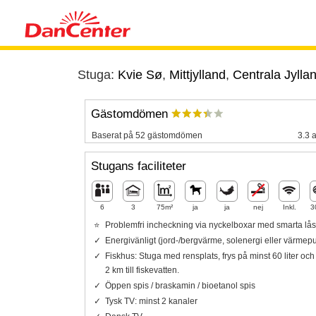
Stuga:
Kvie Sø
,
Mittjylland
,
Centrala Jylla
Gästomdömen
Baserat på 52 gästomdömen
3.3 a
Stugans faciliteter
6
3
75m²
ja
ja
nej
Inkl.
3
Problemfri incheckning via nyckelboxar med smarta lås
Energivänligt (jord-/bergvärme, solenergi eller värme
Fiskhus: Stuga med rensplats, frys på minst 60 liter oc
2 km till fiskevatten.
Öppen spis / braskamin / bioetanol spis
Tysk TV: minst 2 kanaler