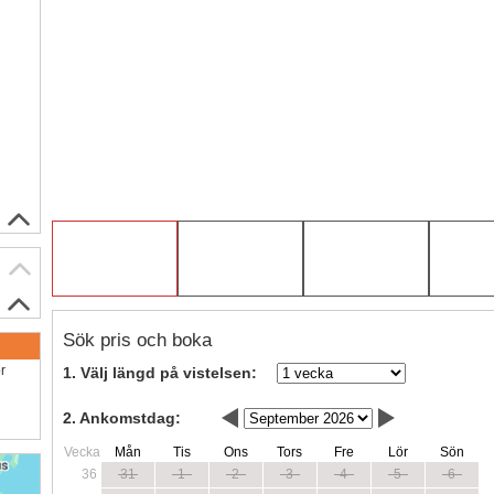
Sök pris och boka
ör
1. Välj längd på vistelsen:
2. Ankomstdag:
Vecka
Mån
Tis
Ons
Tors
Fre
Lör
Sön
36
31
1
2
3
4
5
6