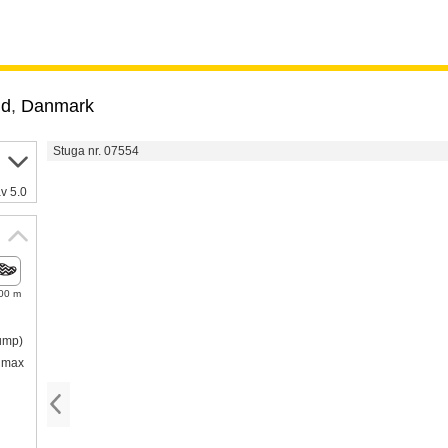
nd
,
Danmark
Stuga nr. 07554
v 5.0
00 m
pump)
h max