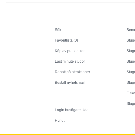
Sök
Sök
Seme
Favoritlista (0)
Stug
Köp av presentkort
Stugo
Last minute stugor
Stug
Rabatt på attraktioner
Stugo
Beställ nyhetsmail
Stugo
Fisk
Husägare
Stugo
Login husägare sida
Hyr ut