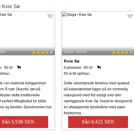
i Kvie Sø
4863
Stugnr: 45916
Kvie Sø
r, 50 m²
6 personer, 85 m²
jö/hav:.
50 m till sjö/hav:.
e i en malerisk beliggenhed
Dette veludstyrede feriehus med spabad
rn Å nær Skarrild, tæt på
på badeværelset ligger på en rummelig
ilbyder dette traditionelle
naturgrund med flot udsigt over den
t perfekt tilflugtssted for både
nærliggende Kvie Sø. Huset er designet til
ere og familier. Ejendommen har
en afslappende familieferie med egen
forplejning ...
från 5.536 SEK
från 6.421 SEK