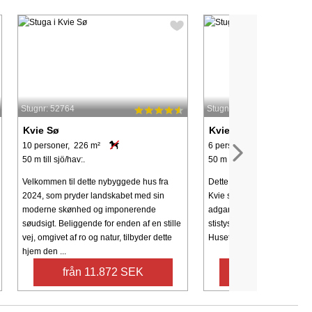
Stugnr: 52764
Stugnr: 36134
Kvie Sø
Kvie Sø
10 personer, 226 m²
6 personer, 122 m²
50 m till sjö/hav:.
50 m till sjö/hav:.
Velkommen til dette nybyggede hus fra
Dette sommerhus ligger me
2024, som pryder landskabet med sin
Kvie sø. Stor, velplejet gru
moderne skønhed og imponerende
adgang til søen. Rundt om 
søudsigt. Beliggende for enden af ​​en stille
stistystem, som indbyder til
vej, omgivet af ro og natur, tilbyder dette
Huset indbyder til gæster, s
hjem den ...
från 11.872 SEK
från 5.510 