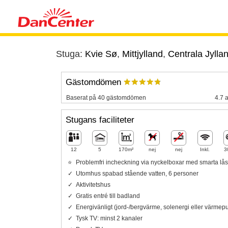
Stuga:
Kvie Sø
,
Mittjylland
,
Centrala Jylla
Gästomdömen
Baserat på 40 gästomdömen
4.7 a
Stugans faciliteter
12
5
170m²
nej
nej
Inkl.
3
Problemfri incheckning via nyckelboxar med smarta lås
Utomhus spabad stående vatten, 6 personer
Aktivitetshus
Gratis entré till badland
Energivänligt (jord-/bergvärme, solenergi eller värme
Tysk TV: minst 2 kanaler