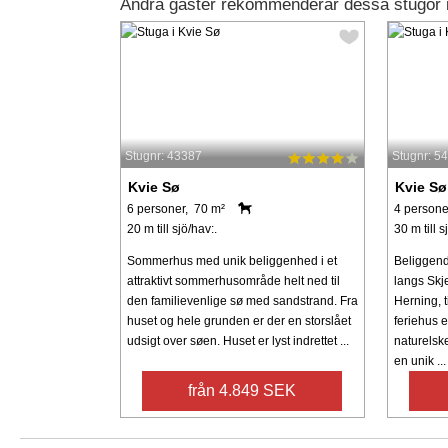
Andra gäster rekommenderar dessa stugor 
Stugnr: 43387
Stugnr: 5
Kvie Sø
Kvie Sø
6 personer, 70 m²
4 persone
20 m till sjö/hav:.
30 m till s
Sommerhus med unik beliggenhed i et
Beliggend
attraktivt sommerhusområde helt ned til
langs Skje
den familievenlige sø med sandstrand. Fra
Herning, t
huset og hele grunden er der en storslået
feriehus e
udsigt over søen. Huset er lyst indrettet ...
naturelsk
en unik ...
från 4.849 SEK