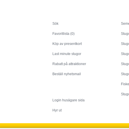
Sök
Sök
Seme
Favoritlista (0)
Stug
Köp av presentkort
Stugo
Last minute stugor
Stug
Rabatt på attraktioner
Stugo
Beställ nyhetsmail
Stugo
Fisk
Husägare
Stugo
Login husägare sida
Hyr ut