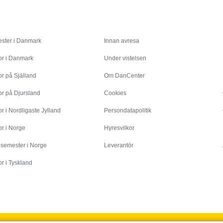
Inspiration
Info
ster i Danmark
Innan avresa
or i Danmark
Under vistelsen
r på Själland
Om DanCenter
or på Djursland
Cookies
r i Nordligaste Jylland
Persondatapolitik
r i Norge
Hyresvilkor
esemester i Norge
Leverantör
r i Tyskland