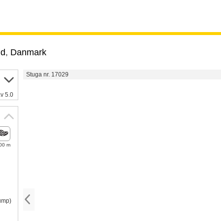
nd
,
Danmark
Stuga nr. 17029
v 5.0
00 m
pump)