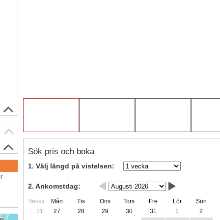
Sök pris och boka
1. Välj längd på vistelsen:
ör
2. Ankomstdag:
Vecka
Mån
Tis
Ons
Tors
Fre
Lör
Sön
31
27
28
29
30
31
1
2