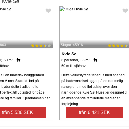
i Kvie Sø
4863
Stugnr: 45916
Kvie Sø
r, 50 m²
6 personer, 85 m²
jö/hav:.
50 m till sjö/hav:.
e i en malerisk beliggenhed
Dette veludstyrede feriehus med spabad
rn Å nær Skarrild, tæt på
på badeværelset ligger på en rummelig
ilbyder dette traditionelle
naturgrund med flot udsigt over den
t perfekt tilflugtssted for både
nærliggende Kvie Sø. Huset er designet til
ere og familier. Ejendommen har
en afslappende familieferie med egen
forplejning ...
från 5.536 SEK
från 6.421 SEK