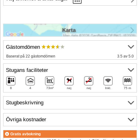
Karta
Gästomdömen
Baserat på 22 gästomdömen
3.5 av 5.0
Stugans faciliteter
8
4
73m²
nej
nej
Inkl.
75 m
Stugbeskrivning
Övriga kostnader
Gratis avbokning