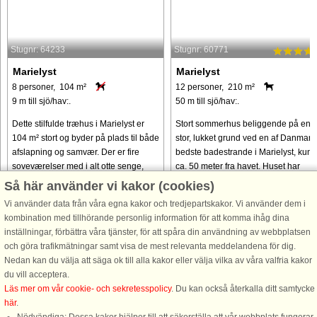
Stugnr: 64233
Stugnr: 60771
Marielyst
Marielyst
8 personer, 104 m²
12 personer, 210 m²
9 m till sjö/hav:.
50 m till sjö/hav:.
Dette stilfulde træhus i Marielyst er
Stort sommerhus beliggende på en
104 m² stort og byder på plads til både
stor, lukket grund ved en af Danmark
afslapning og samvær. Der er fire
bedste badestrande i Marielyst, kun
soveværelser med i alt otte senge,
ca. 50 meter fra havet. Huset har
fordelt mellem hovedhuset og en
swimmingpool, spabad, sauna og
Så här använder vi kakor (cookies)
rummelig tilbygning, hvilket ...
fitnessrum med romaskine og
Vi använder data från våra egna kakor och tredjepartskakor. Vi använder dem i
motionscykel ...
kombination med tillhörande personlig information för att komma ihåg dina
från 11.386 SEK
från 16.081 SEK
inställningar, förbättra våra tjänster, för att spåra din användning av webbplatsen
och göra trafikmätningar samt visa de mest relevanta meddelandena för dig.
Nedan kan du välja att säga ok till alla kakor eller välja vilka av våra valfria kakor
du vill acceptera.
Läs mer om vår cookie- och sekretesspolicy
. Du kan också återkalla ditt samtycke
här
.