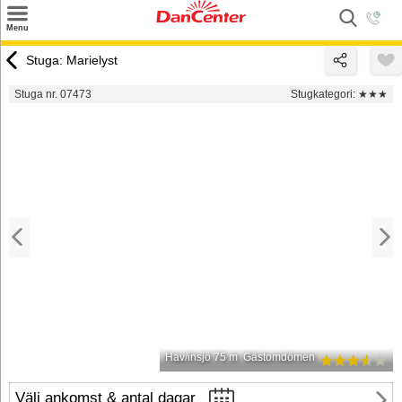
×
Menu
Sök
Stuga: Marielyst
Tilbud
Stuga nr. 07473
Stugkategori:
★★★
Inspiration
Info
Service
Kontakt
Husägare
Hav/insjö 75 m
Gästomdömen
Välj ankomst & antal dagar