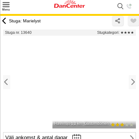
×
Menu
Sök
Stuga: Marielyst
Tilbud
Stuga nr. 13640
Stugkategori:
★★★★
Inspiration
Info
Service
Kontakt
Husägare
Hav/insjö 1,2 km
Gästomdömen
Välj ankomst & antal dagar