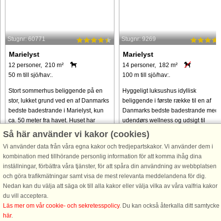
Stugnr: 60771
Stugnr: 9269
Marielyst
Marielyst
12 personer, 210 m²
14 personer, 182 m²
50 m till sjö/hav:.
100 m till sjö/hav:.
Stort sommerhus beliggende på en
Hyggeligt luksushus idyllisk
stor, lukket grund ved en af Danmarks
beliggende i første række til en af
bedste badestrande i Marielyst, kun
Danmarks bedste badestrande med
ca. 50 meter fra havet. Huset har
udendørs wellness og udsigt til
swimmingpool, spabad, sauna og
naturen. Velkommen i dette skønne
Så här använder vi kakor (cookies)
fitnessrum med romaskine og
luksussommerhus med prima
Vi använder data från våra egna kakor och tredjepartskakor. Vi använder dem i
motionscykel ...
beliggenhed ...
kombination med tillhörande personlig information för att komma ihåg dina
från 16.081 SEK
från 23.705 SEK
inställningar, förbättra våra tjänster, för att spåra din användning av webbplatsen
och göra trafikmätningar samt visa de mest relevanta meddelandena för dig.
Nedan kan du välja att säga ok till alla kakor eller välja vilka av våra valfria kakor
du vill acceptera.
Läs mer om vår cookie- och sekretesspolicy
. Du kan också återkalla ditt samtycke
här
.