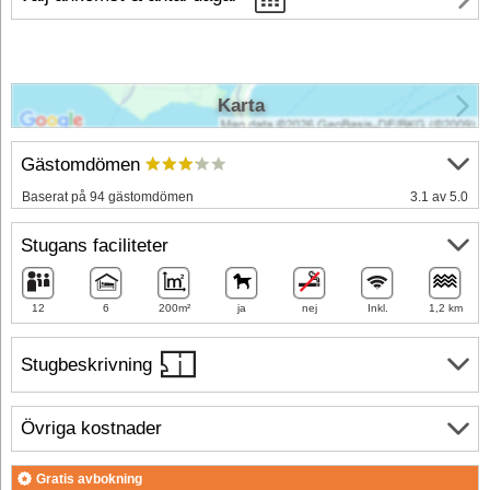
Karta
Gästomdömen
Baserat på 94 gästomdömen
3.1 av 5.0
Stugans faciliteter
12
6
200m²
ja
nej
Inkl.
1,2 km
Stugbeskrivning
Övriga kostnader
Gratis avbokning