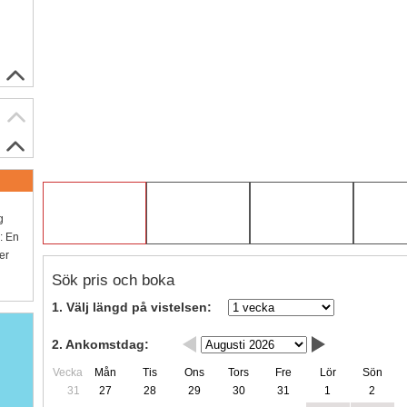
g
: En
er
Sök pris och boka
1. Välj längd på vistelsen:
2. Ankomstdag:
Vecka
Mån
Tis
Ons
Tors
Fre
Lör
Sön
31
27
28
29
30
31
1
2