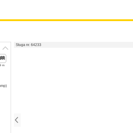
Stuga nr. 64233
9 m
pump)