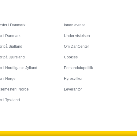
Inspiration
Info
ster i Danmark
Innan avresa
or i Danmark
Under vistelsen
r på Själland
Om DanCenter
or på Djursland
Cookies
r i Nordligaste Jylland
Persondatapolitik
r i Norge
Hyresvilkor
esemester i Norge
Leverantör
r i Tyskland