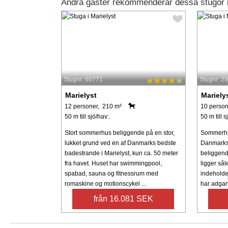
Andra gäster rekommenderar dessa stugor i
Stugnr: 60771
Stugnr: 2
Marielyst
Mariely
12 personer, 210 m²
10 person
50 m till sjö/hav:.
50 m till s
Stort sommerhus beliggende på en stor,
Sommerhus
lukket grund ved en af Danmarks bedste
Danmarks
badestrande i Marielyst, kun ca. 50 meter
beliggend
fra havet. Huset har swimmingpool,
ligger sål
spabad, sauna og fitnessrum med
indeholde
romaskine og motionscykel ...
har adgang
från 16.081 SEK