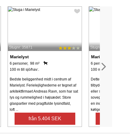
Stugnr: 35871
Stugnr: 60158
Marielyst
Marielyst
6 personer, 98 m²
6 personer, 88 m²
100 m till sjö/hav:.
100 m till sjö/hav:.
Bedste beliggenhed midt i centrum af
Dette hyggelige sommerhu
Marielyst. Ferielejlighederne er tegnet af
tilbyder et perfekt tilflugtsst
arkitektfirmaet Andreas Ravn, som har sat
eller små grupper med 3 s
lys og rummelighed i højsædet. Store
soveplads til op til 6 perso
glaspartier med pragtfulde lysindfald,
en indbydende brændeovn, i
loft ...
køligere ...
från 5.404 SEK
från 15.306