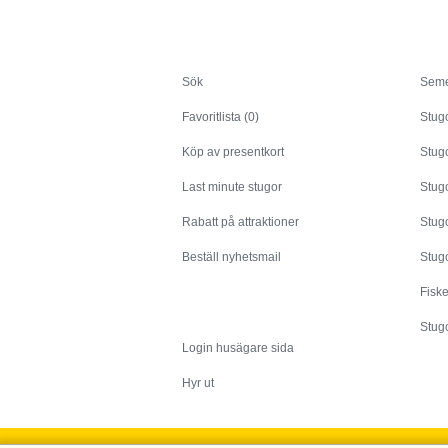
Sök
Sök
Seme
Favoritlista (0)
Stug
Köp av presentkort
Stugo
Last minute stugor
Stug
Rabatt på attraktioner
Stugo
Beställ nyhetsmail
Stugo
Fisk
Husägare
Stugo
Login husägare sida
Hyr ut