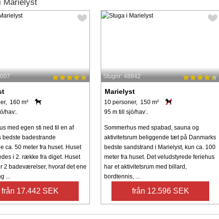
 Marielyst
9007
Stugnr: 48842
st
Marielyst
er, 160 m²
10 personer, 150 m²
jö/hav:.
95 m till sjö/hav:.
 med egen sti ned til en af
Sommerhus med spabad, sauna og
 bedste badestrande
aktivitetsrum beliggende tæt på Danmarks
e ca. 50 meter fra huset. Huset
bedste sandstrand i Marielyst, kun ca. 100
edes i 2. række fra diget. Huset
meter fra huset. Det veludstyrede feriehus
r 2 badeværelser, hvoraf det ene
har et aktivitetsrum med billard,
 ...
bordtennis, ...
från 17.442 SEK
från 12.596 SEK