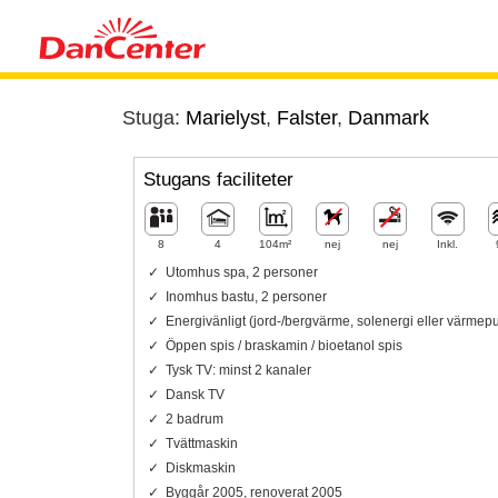
Stuga:
Marielyst
,
Falster
,
Danmark
Stugans faciliteter
8
4
104m²
nej
nej
Inkl.
Utomhus spa, 2 personer
Inomhus bastu, 2 personer
Energivänligt (jord-/bergvärme, solenergi eller värme
Öppen spis / braskamin / bioetanol spis
Tysk TV: minst 2 kanaler
Dansk TV
2 badrum
Tvättmaskin
Diskmaskin
Byggår 2005, renoverat 2005