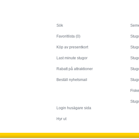
Sök
Sök
Seme
Favoritlista (0)
Stug
Köp av presentkort
Stugo
Last minute stugor
Stug
Rabatt på attraktioner
Stugo
Beställ nyhetsmail
Stugo
Fisk
Husägare
Stugo
Login husägare sida
Hyr ut