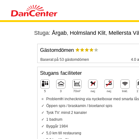
Stuga:
Årgab
,
Holmsland Klit
,
Mellersta Vä
Gästomdömen
Baserat på 53 gästomdömen
4.0 a
Stugans faciliteter
5
3
70m²
nej
nej
Inkl.
1
Problemfri incheckning via nyckelboxar med smarta lås
Öppen spis / braskamin / bioetanol spis
Tysk TV: minst 2 kanaler
1 badrum
Byggår 1984
5,0 km till restaurang