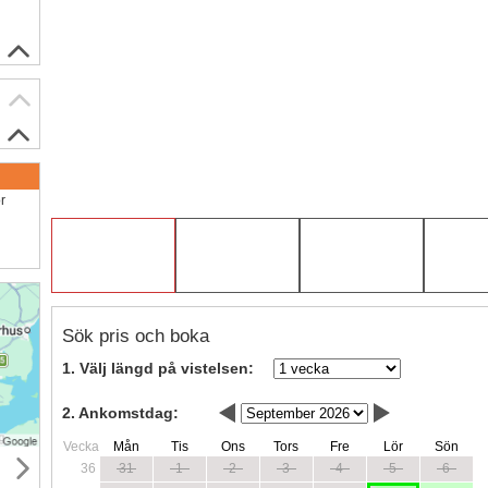
ör
Sök pris och boka
1. Välj längd på vistelsen:
2. Ankomstdag:
Vecka
Mån
Tis
Ons
Tors
Fre
Lör
Sön
36
31
1
2
3
4
5
6