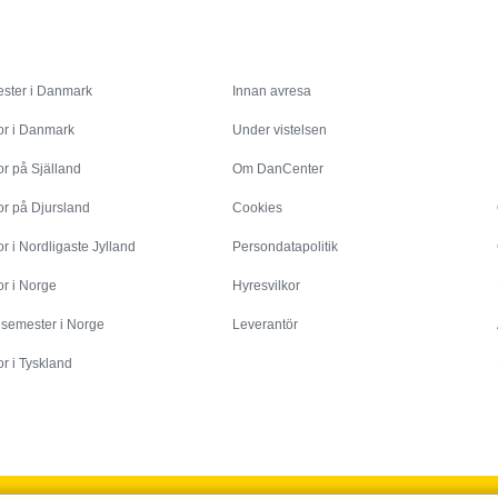
Inspiration
Info
ster i Danmark
Innan avresa
or i Danmark
Under vistelsen
r på Själland
Om DanCenter
or på Djursland
Cookies
r i Nordligaste Jylland
Persondatapolitik
r i Norge
Hyresvilkor
esemester i Norge
Leverantör
r i Tyskland