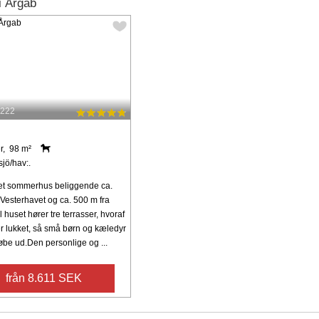
i Årgab
8222
r, 98 m²
sjö/hav:.
tet sommerhus beliggende ca.
 Vesterhavet og ca. 500 m fra
il huset hører tre terrasser, hvoraf
r lukket, så små børn og kæledyr
øbe ud.Den personlige og ...
från 8.611 SEK