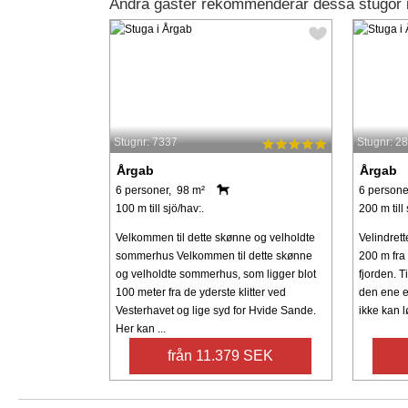
Andra gäster rekommenderar dessa stugor 
Stugnr: 7337
Stugnr: 2
Årgab
Årgab
6 personer, 98 m²
6 persone
100 m till sjö/hav:.
200 m till 
Velkommen til dette skønne og velholdte
Velindret
sommerhus Velkommen til dette skønne
200 m fra
og velholdte sommerhus, som ligger blot
fjorden. T
100 meter fra de yderste klitter ved
den ene e
Vesterhavet og lige syd for Hvide Sande.
ikke kan l
Her kan ...
från 11.379 SEK