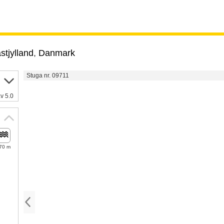
stjylland
,
Danmark
Stuga nr. 09711
v 5.0
70 m