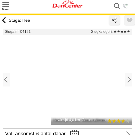
×
Menu
Sök
Stuga: Hee
Tilbud
Stuga nr. 04121
Stugkategori:
★★★★★
Inspiration
Info
Service
Kontakt
Husägare
Hav/insjö 4,0 km
Gästomdömen
Välj ankomst & antal dagar