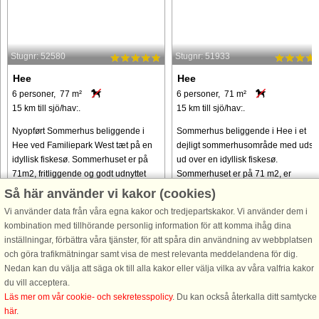
Stugnr: 52580
Stugnr: 51933
Hee
Hee
6 personer, 77 m²
6 personer, 71 m²
15 km till sjö/hav:.
15 km till sjö/hav:.
Nyopført Sommerhus beliggende i
Sommerhus beliggende i Hee i et
Hee ved Familiepark West tæt på en
dejligt sommerhusområde med udsig
idyllisk fiskesø. Sommerhuset er på
ud over en idyllisk fiskesø.
71m2, fritliggende og godt udnyttet
Sommerhuset er på 71 m2, er
med to værelser med dobbeltseng i
fritliggende og har to værelser med
Så här använder vi kakor (cookies)
hver og et 3. værelse med
dobbeltseng og et værelse med
Vi använder data från våra egna kakor och tredjepartskakor. Vi använder dem i
køjeseng. ...
køjeseng. Huset ...
kombination med tillhörande personlig information för att komma ihåg dina
från 19.428 SEK
från 19.428 SEK
inställningar, förbättra våra tjänster, för att spåra din användning av webbplatsen
och göra trafikmätningar samt visa de mest relevanta meddelandena för dig.
Nedan kan du välja att säga ok till alla kakor eller välja vilka av våra valfria kakor
du vill acceptera.
Läs mer om vår cookie- och sekretesspolicy
. Du kan också återkalla ditt samtycke
här
.