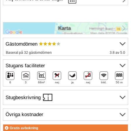
Karta
Gästomdömen
Baserat på 32 gästomdömen
3.8 av 5.0
Stugans faciliteter
6
3
68m²
nej
ja
nej
Inkl.
50 m
Stugbeskrivning
Övriga kostnader
Gratis avbokning