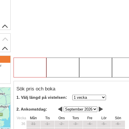
ör
Sök pris och boka
1. Välj längd på vistelsen:
2. Ankomstdag:
Vecka
Mån
Tis
Ons
Tors
Fre
Lör
Sön
36
31
1
2
3
4
5
6