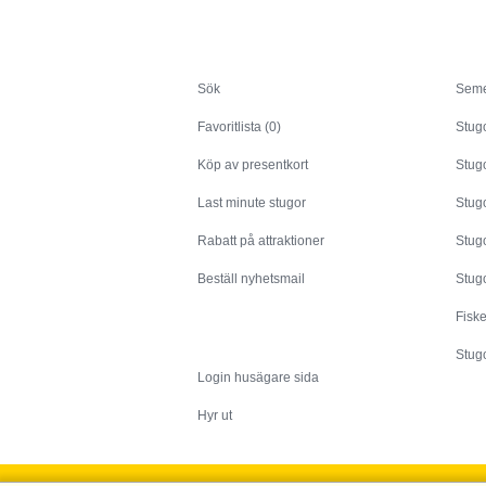
Sök
Sök
Seme
Favoritlista (0)
Stug
Köp av presentkort
Stugo
Last minute stugor
Stug
Rabatt på attraktioner
Stugo
Beställ nyhetsmail
Stugo
Fisk
Husägare
Stugo
Login husägare sida
Hyr ut