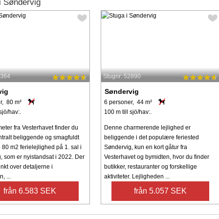
i Søndervig
4364
Stugnr: 52890
vig
Søndervig
r, 80 m²
6 personer, 44 m²
sjö/hav:.
100 m till sjö/hav:.
eter fra Vesterhavet finder du
Denne charmerende lejlighed er
tralt beliggende og smagfuldt
beliggende i det populære feriested
 80 m2 ferielejlighed på 1. sal i
Søndervig, kun en kort gåtur fra
, som er nyistandsat i 2022. Der
Vesterhavet og bymidten, hvor du finder
nkt over detaljerne i
butikker, restauranter og forskellige
, ...
aktiviteter. Lejligheden ...
från 6.583 SEK
från 5.057 SEK