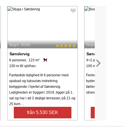
Stugnr: 30281
Stugnr: 10931
Søndervig
Søndervig
6 personer, 123 m²
4+2 personer, 44 m²
100 m till sjö/hav:.
100 m till sjö/hav:.
Fantastisk lejlighed til 6 personer med
Feriecenter i Søndervig, n
spabad og luksuriøs indretning
byder på subtropisk badelan
beliggende i hjertet af Søndervig.
fællesfaciliteter og nem ad
Lejligheden er bygget i 2019, ligger på 1.
strand og by.
sal og har i alt 2 dejlige terrasser, på 21 og
25 kvm ...
från 5.530 SEK
från 4.095 