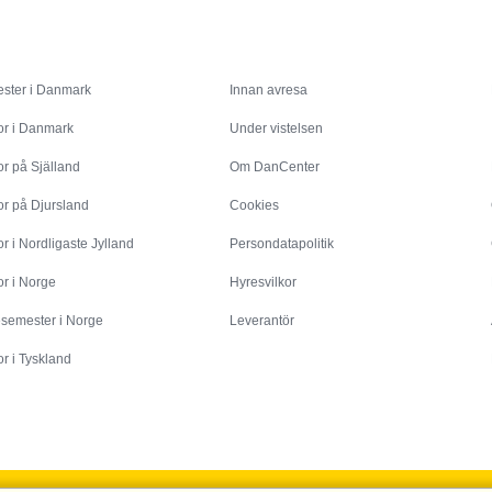
Inspiration
Info
ster i Danmark
Innan avresa
or i Danmark
Under vistelsen
r på Själland
Om DanCenter
or på Djursland
Cookies
r i Nordligaste Jylland
Persondatapolitik
r i Norge
Hyresvilkor
esemester i Norge
Leverantör
r i Tyskland