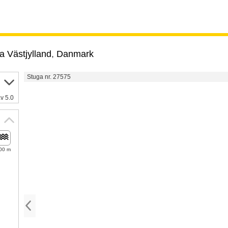
a Västjylland
,
Danmark
Stuga nr. 27575
v 5.0
00 m