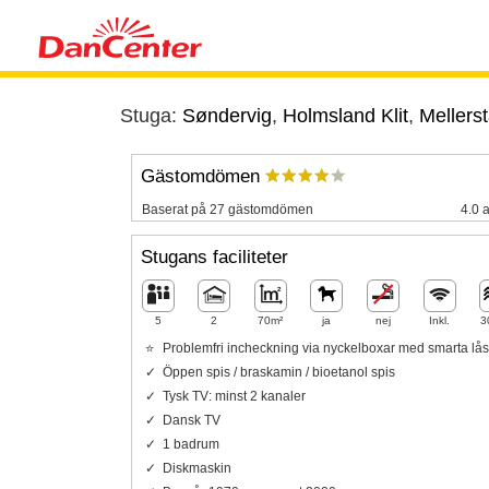
Stuga:
Søndervig
,
Holmsland Klit
,
Mellerst
Gästomdömen
Baserat på 27 gästomdömen
4.0 a
Stugans faciliteter
5
2
70m²
ja
nej
Inkl.
3
Problemfri incheckning via nyckelboxar med smarta lås
Öppen spis / braskamin / bioetanol spis
Tysk TV: minst 2 kanaler
Dansk TV
1 badrum
Diskmaskin