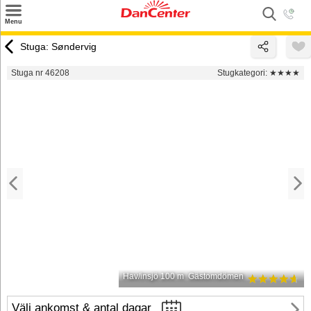
×
Menu
Sök
Stuga: Søndervig
Tilbud
Stuga nr 46208
Stugkategori:
★★★★
Inspiration
Info
Service
Kontakt
Husägare
Hav/insjö 100 m
Gästomdömen
Välj ankomst & antal dagar