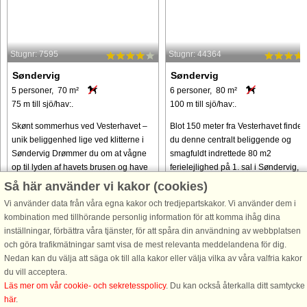
Stugnr: 7595
Stugnr: 44364
Søndervig
Søndervig
5 personer, 70 m²
6 personer, 80 m²
75 m till sjö/hav:.
100 m till sjö/hav:.
Skønt sommerhus ved Vesterhavet –
Blot 150 meter fra Vesterhavet finder
unik beliggenhed lige ved klitterne i
du denne centralt beliggende og
Søndervig Drømmer du om at vågne
smagfuldt indrettede 80 m2
op til lyden af havets brusen og have
ferielejlighed på 1. sal i Søndervig,
klitterne som nærmeste nabo? Så er
som er nyistandsat i 2022. Der er nø
Så här använder vi kakor (cookies)
dette sommerhus en sand ...
tænkt over detaljerne i lejligheden, ...
Vi använder data från våra egna kakor och tredjepartskakor. Vi använder dem i
kombination med tillhörande personlig information för att komma ihåg dina
från 10.285 SEK
från 6.583 SEK
inställningar, förbättra våra tjänster, för att spåra din användning av webbplatsen
och göra trafikmätningar samt visa de mest relevanta meddelandena för dig.
Nedan kan du välja att säga ok till alla kakor eller välja vilka av våra valfria kakor
du vill acceptera.
Läs mer om vår cookie- och sekretesspolicy
. Du kan också återkalla ditt samtycke
här
.