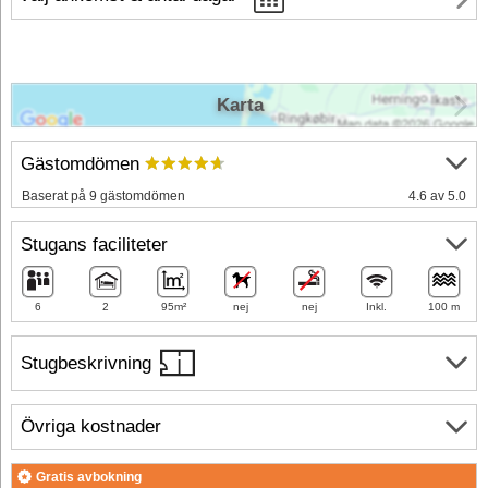
Karta
Gästomdömen
Baserat på 9 gästomdömen
4.6 av 5.0
Stugans faciliteter
6
2
95m²
nej
nej
Inkl.
100 m
Stugbeskrivning
Övriga kostnader
Gratis avbokning