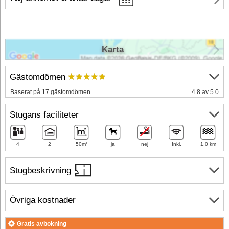
Karta
Gästomdömen
Baserat på 17 gästomdömen
4.8 av 5.0
Stugans faciliteter
4
2
50m²
ja
nej
Inkl.
1,0 km
Stugbeskrivning
Övriga kostnader
Gratis avbokning