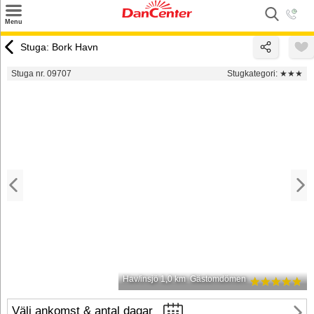
×
Menu
Sök
Stuga: Bork Havn
Tilbud
Stuga nr. 09707
Stugkategori:
★★★
Inspiration
Info
Service
Kontakt
Husägare
Hav/insjö 1,0 km
Gästomdömen
Välj ankomst & antal dagar