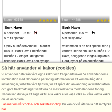
Stugnr: 63158
Stugnr: 44288
Bork Havn
Bork Havn
6 personer, 105 m²
6 personer, 105 m²
5 m till sjö/hav:.
5 m till sjö/hav:.
Oplev husbåden Amalie – Maritim
Velkommen til en helt speciel ferie p
luksus i Bork Havn Enestående
vandet! Denne smukke husbåd i Bor
husbåd i 2 etager i det gamle
Havn, beliggende langs Ringkøbing
fiskerleje Bork Havn i den sydlige
Fjord, byder på en enestående
ende af Ringkøbing Fjord. Husbåden
maritim oplevelse, hvor afslapning o
Så här använder vi kakor (cookies)
Amalie er bygget i 2007 efter de mest
eventyr mødes. Forestil dig ...
Vi använder data från våra egna kakor och tredjepartskakor. Vi använder dem i
moderne ...
kombination med tillhörande personlig information för att komma ihåg dina
från 10.040 SEK
från 10.827 SEK
inställningar, förbättra våra tjänster, för att spåra din användning av webbplatsen
och göra trafikmätningar samt visa de mest relevanta meddelandena för dig.
Nedan kan du välja att säga ok till alla kakor eller välja vilka av våra valfria kakor
du vill acceptera.
Läs mer om vår cookie- och sekretesspolicy
. Du kan också återkalla ditt samtycke
här
.