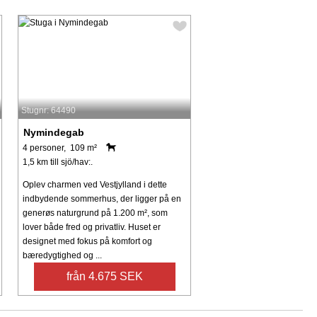
Stugnr: 64490
Nymindegab
4 personer, 109 m²
1,5 km till sjö/hav:.
Oplev charmen ved Vestjylland i dette
indbydende sommerhus, der ligger på en
generøs naturgrund på 1.200 m², som
lover både fred og privatliv. Huset er
designet med fokus på komfort og
bæredygtighed og ...
från 4.675 SEK