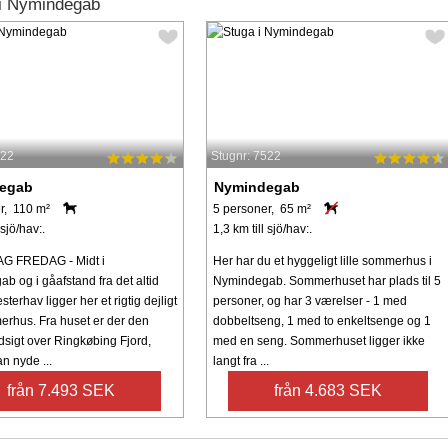
 i Nymindegab
322
Stugnr: 7522
egab
Nymindegab
r, 110 m²
5 personer, 65 m²
 sjö/hav:.
1,3 km till sjö/hav:.
G FREDAG - Midt i
Her har du et hyggeligt lille sommerhus i
b og i gåafstand fra det altid
Nymindegab. Sommerhuset har plads til 5
terhav ligger her et rigtig dejligt
personer, og har 3 værelser - 1 med
rhus. Fra huset er der den
dobbeltseng, 1 med to enkeltsenge og 1
udsigt over Ringkøbing Fjord,
med en seng. Sommerhuset ligger ikke
n nyde ...
langt fra ...
från 7.493 SEK
från 4.683 SEK