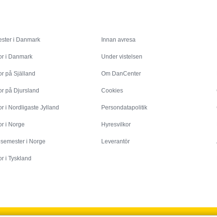
Inspiration
Info
ster i Danmark
Innan avresa
or i Danmark
Under vistelsen
r på Själland
Om DanCenter
or på Djursland
Cookies
r i Nordligaste Jylland
Persondatapolitik
r i Norge
Hyresvilkor
esemester i Norge
Leverantör
r i Tyskland