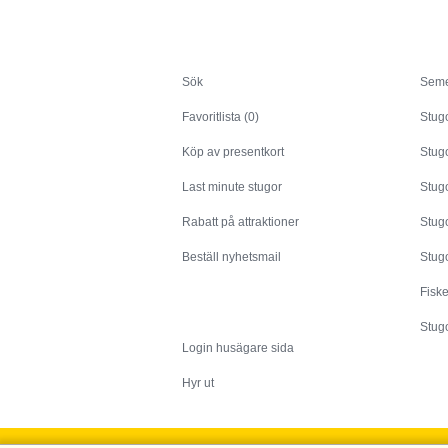
Sök
Sök
Seme
Favoritlista (0)
Stug
Köp av presentkort
Stugo
Last minute stugor
Stug
Rabatt på attraktioner
Stugo
Beställ nyhetsmail
Stugo
Fisk
Husägare
Stugo
Login husägare sida
Hyr ut