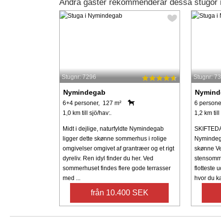
Andra gäster rekommenderar dessa stugor
Stugnr: 7296
Stugnr: 7
Nymindegab
Nymind
6+4 personer, 127 m²
6 persone
1,0 km till sjö/hav:.
1,2 km till
Midt i dejlige, naturfyldte Nymindegab
SKIFTEDA
ligger dette skønne sommerhus i rolige
Nymindega
omgivelser omgivet af grantræer og et rigt
skønne Ves
dyreliv. Ren idyl finder du her. Ved
stensomme
sommerhuset findes flere gode terrasser
flotteste 
med ...
hvor du ka
från 10.400 SEK