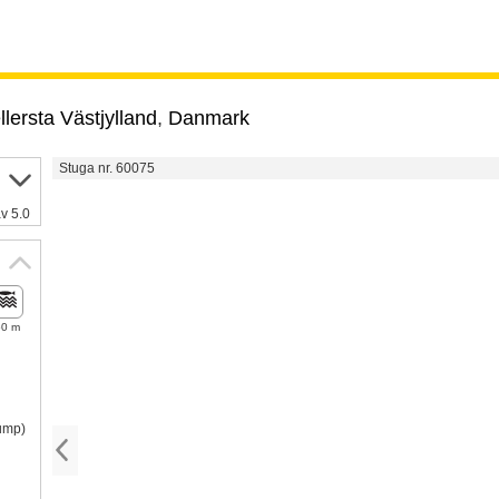
lersta Västjylland
,
Danmark
Stuga nr. 60075
v 5.0
50 m
pump)