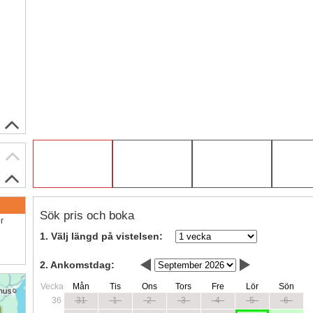
Sök pris och boka
ör
1. Välj längd på vistelsen:
2. Ankomstdag:
Vecka
Mån
Tis
Ons
Tors
Fre
Lör
Sön
36
31
1
2
3
4
5
6