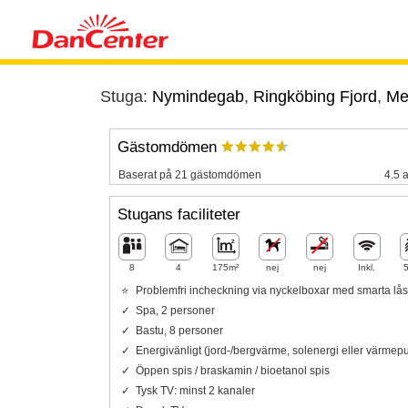
Stuga:
Nymindegab
,
Ringköbing Fjord
,
Mel
Gästomdömen
Baserat på 21 gästomdömen
4.5 a
Stugans faciliteter
8
4
175m²
nej
nej
Inkl.
Problemfri incheckning via nyckelboxar med smarta lås
Spa, 2 personer
Bastu, 8 personer
Energivänligt (jord-/bergvärme, solenergi eller värme
Öppen spis / braskamin / bioetanol spis
Tysk TV: minst 2 kanaler