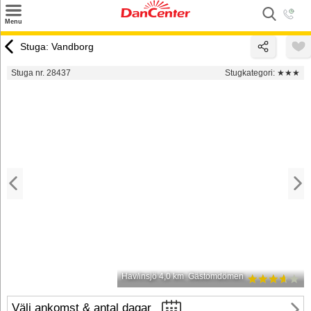
×
Menu
Sök
Stuga: Vandborg
Tilbud
Stuga nr. 28437
Stugkategori:
★★★
Inspiration
Info
Service
Kontakt
Husägare
Hav/insjö 4,0 km
Gästomdömen
Välj ankomst & antal dagar