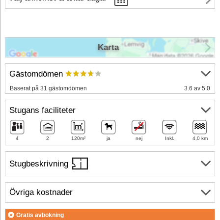
Karta
Gästomdömen
Baserat på 31 gästomdömen
3.6 av 5.0
Stugans faciliteter
4
2
120m²
ja
nej
Inkl.
4,0 km
Stugbeskrivning
Övriga kostnader
Gratis avbokning