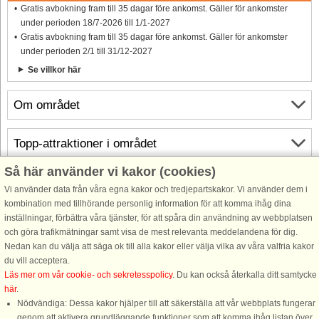
Gratis avbokning fram till 35 dagar före ankomst. Gäller för ankomster
under perioden 18/7-2026 till 1/1-2027
Gratis avbokning fram till 35 dagar före ankomst. Gäller för ankomster
under perioden 2/1 till 31/12-2027
Se villkor här
Om området
Topp-attraktioner i området
Så här använder vi kakor (cookies)
Info och öppettider
Vi använder data från våra egna kakor och tredjepartskakor. Vi använder dem i
kombination med tillhörande personlig information för att komma ihåg dina
inställningar, förbättra våra tjänster, för att spåra din användning av webbplatsen
Innan semestern
och göra trafikmätningar samt visa de mest relevanta meddelandena för dig.
Nedan kan du välja att säga ok till alla kakor eller välja vilka av våra valfria kakor
du vill acceptera.
Läs mer om vår cookie- och sekretesspolicy
. Du kan också återkalla ditt samtycke
här
.
Nödvändiga: Dessa kakor hjälper till att säkerställa att vår webbplats fungerar
genom att aktivera grundläggande funktioner som att komma ihåg listan över