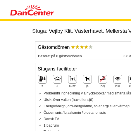
Stuga:
Vejlby Klit
,
Västerhavet
,
Mellersta V
Gästomdömen
Baserat på 6 gästomdömen
3.8 a
Stugans faciliteter
6
2
60m²
ja
nej
Inkl.
1
Problemfri incheckning via nyckelboxar med smarta lås
Utsikt över vatten (hav eller sjö)
Energivänligt (jord-/bergvärme, solenergi eller värme
Öppen spis / braskamin / bioetanol spis
Dansk TV
1 badrum