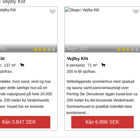
Vejlby Klit
5521
Stugnr: 1217
lit
Vejlby Klit
r, 137 m²
6 personer, 71 m²
sjö/hav:.
200 m till sjö/hav:.
litrække, hvor sand, vind og hav
Velbeliggende sommerhus med spabad
gger dette særlige hus på en
og sauna samt panoramaudsigt over
de naturgrund på hele 20.000
Ferring Sø. Derudover ligger huset kun ca.
a. 200 meter fra Vesterhavets
200 meter fra det brusende Vesterhavet.
sen. Huset har en levende
Sommerhuset er praktisk indrettet med
kombineret ...
från 3.847 SEK
från 6.886 SEK