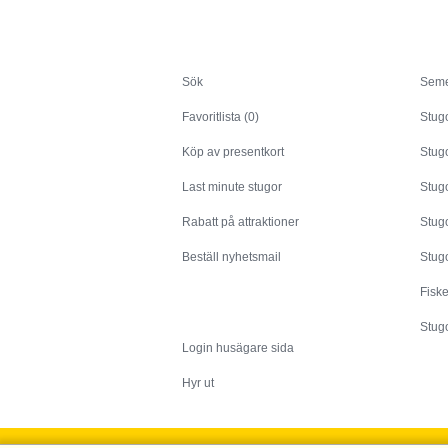
Sök
Sök
Seme
Favoritlista (0)
Stug
Köp av presentkort
Stugo
Last minute stugor
Stug
Rabatt på attraktioner
Stugo
Beställ nyhetsmail
Stugo
Fisk
Husägare
Stugo
Login husägare sida
Hyr ut