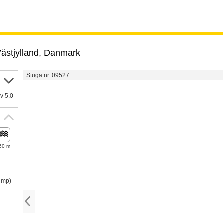
ästjylland
,
Danmark
Stuga nr. 09527
v 5.0
50 m
pump)