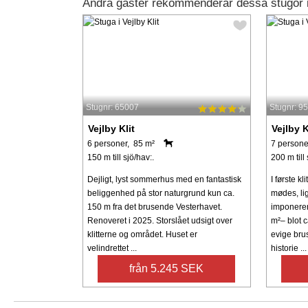
Andra gäster rekommenderar dessa stugor i 
Stugnr: 65007
Stugnr: 9
Vejlby Klit
Vejlby K
6 personer, 85 m²
7 persone
150 m till sjö/hav:.
200 m till 
Dejligt, lyst sommerhus med en fantastisk
I første k
beliggenhed på stor naturgrund kun ca.
mødes, li
150 m fra det brusende Vesterhavet.
imponeren
Renoveret i 2025. Storslået udsigt over
m²– blot c
klitterne og området. Huset er
evige bru
velindrettet ...
historie ...
från 5.245 SEK