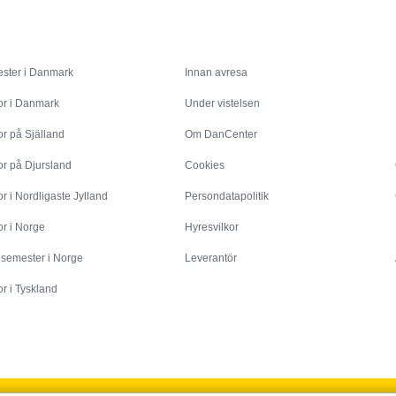
Inspiration
Info
ster i Danmark
Innan avresa
or i Danmark
Under vistelsen
r på Själland
Om DanCenter
or på Djursland
Cookies
r i Nordligaste Jylland
Persondatapolitik
r i Norge
Hyresvilkor
esemester i Norge
Leverantör
r i Tyskland