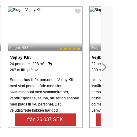
Stugnr: 48395
Stugnr: 40544
Vejlby Klit
Vejlby Klit
24 personer, 298 m²
22 personer, 325 m²
267 m till sjö/hav:.
300 m till sjö/hav:.
Sommerhus til 24 personer i Vejlby Klit
I det vestjyske Vejlby Klit fi
med stort poolområde med stor
kvalitetsbevidste sommerhus
swimmingpool med svømmetræner,
personer. Med blot 800 meter
vandrutsjebane, sauna, bruser og spabad
brusende Vesterhav, i gåafs
med plads til 4-6 personer. Det
og med en kort køretur til 
veludstyrede køkken har god ...
Lemvig, ...
från 26.037 SEK
från 22.905