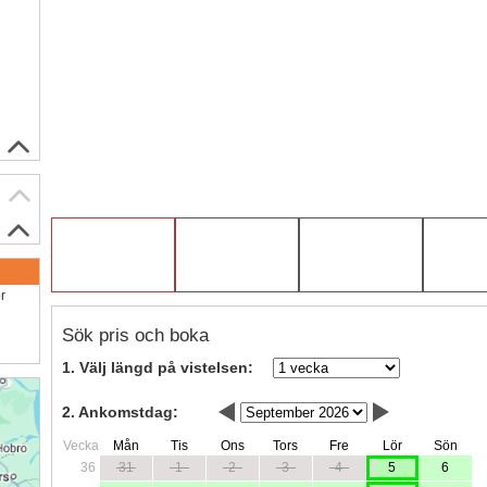
ör
Sök pris och boka
1. Välj längd på vistelsen:
2. Ankomstdag:
Vecka
Mån
Tis
Ons
Tors
Fre
Lör
Sön
36
31
1
2
3
4
5
6