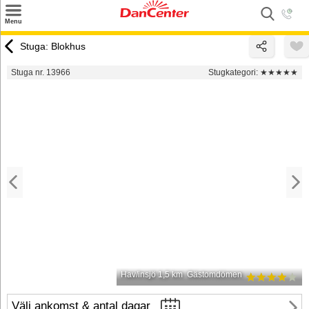
×
Menu
Sök
Stuga: Blokhus
Tilbud
Stuga nr. 13966
Stugkategori:
★★★★★
Inspiration
Info
Service
Kontakt
Husägare
Hav/insjö 1,5 km
Gästomdömen
Välj ankomst & antal dagar