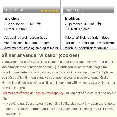
Stugnr: 46245
Stugnr: 64502
Blokhus
Blokhus
2+2 personer, 51 m²
28 personer, 369 m²
50 m till sjö/hav:.
500 m till sjö/hav:.
Afslapning i wellnessområdet,
I hjertet af Blokhus finder I dette
vandpjaskeri i badelandet, sjove
særdeles rummelige og veludstyred
aktiviteter for store og små og få meter
feriehus, ideelt til store familier,
til en af de bedste badestrande og
vennegrupper, firmaophold eller
Så här använder vi kakor (cookies)
Blokhus By.
andre festlige sammenkomster. Huse
Vi använder data från våra egna kakor och tredjepartskakor. Vi använder dem i
er indrettet med fokus på ...
kombination med tillhörande personlig information för att komma ihåg dina
från 3.964 SEK
från 32.908 SEK
inställningar, förbättra våra tjänster, för att spåra din användning av webbplatsen
och göra trafikmätningar samt visa de mest relevanta meddelandena för dig.
Nedan kan du välja att säga ok till alla kakor eller välja vilka av våra valfria kakor
du vill acceptera.
Läs mer om vår cookie- och sekretesspolicy
. Du kan också återkalla ditt samtycke
här
.
Nödvändiga: Dessa kakor hjälper till att säkerställa att vår webbplats fungerar
genom att aktivera grundläggande funktioner som att komma ihåg listan över
favorithus.