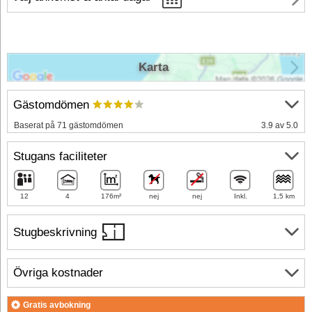
Karta
Gästomdömen
Baserat på 71 gästomdömen
3.9 av 5.0
Stugans faciliteter
12
4
176m²
nej
nej
Inkl.
1,5 km
Stugbeskrivning
Övriga kostnader
Gratis avbokning