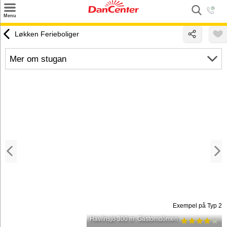
×
Menu
Sök
Løkken Ferieboliger
Tilbud
Mer om stugan
Inspiration
Info
Service
Kontakt
Husägare
Exempel på Typ 2
Hav/insjö 300 m
Gästomdömen