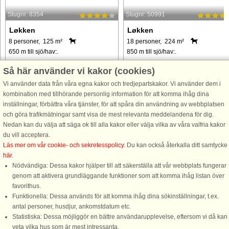
Stugnr: 8354
Stugnr: 50991
Løkken
Løkken
8 personer, 125 m²
18 personer, 224 m²
650 m till sjö/hav:.
850 m till sjö/hav:.
Velholdt og rummeligt sommerhus
Sommerhus med swimmingpool,
Så här använder vi kakor (cookies)
med swimmingpool, spabad og sauna
spabad og sauna tæt på det brusen
Vi använder data från våra egna kakor och tredjepartskakor. Vi använder dem i
beliggende tæt på Løkken by og den
Vesterhavet og den populære ferieb
kombination med tillhörande personlig information för att komma ihåg dina
flotte hvide badestrand. I den
Løkken. Et sommerhus der indenfor
inställningar, förbättra våra tjänster, för att spåra din användning av webbplatsen
indendørs swimmingpool og spabad
byder på en masse
och göra trafikmätningar samt visa de mest relevanta meddelandena för dig.
er der mulighed for leg og hyggeligt ...
aktivitetsmuligheder for både store o
Nedan kan du välja att säga ok till alla kakor eller välja vilka av våra valfria kakor
små. Sommerhusets ...
du vill acceptera.
från 6.811 SEK
från 10.149 SEK
Läs mer om vår cookie- och sekretesspolicy
. Du kan också återkalla ditt samtycke
här
.
Nödvändiga: Dessa kakor hjälper till att säkerställa att vår webbplats fungerar
genom att aktivera grundläggande funktioner som att komma ihåg listan över
favorithus.
Funktionella: Dessa används för att komma ihåg dina sökinställningar, t.ex.
DanCenter A/S - Kronprinsensgade 3, 2. - 1114 København K - Danmark
antal personer, husdjur, ankomstdatum etc.
Tel.: +45 70 13 00 00 - Fax.: +45 70 13 70 70 - Bank: Danske Bank/Stockholm
Statistiska: Dessa möjliggör en bättre användarupplevelse, eftersom vi då kan
Bank-giro nr. 5209-6575 - CVR: 67324013
veta vilka hus som är mest intressanta.