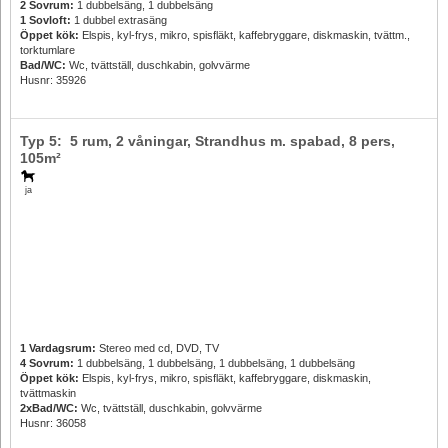
2 Sovrum:
1 dubbelsäng, 1 dubbelsäng
1 Sovloft:
1 dubbel extrasäng
Öppet kök:
Elspis, kyl-frys, mikro, spisfläkt, kaffebryggare, diskmaskin, tvättm.,
torktumlare
Bad/WC:
Wc, tvättställ, duschkabin, golvvärme
Husnr: 35926
Typ 5: 5 rum, 2 våningar, Strandhus m. spabad,
8 pers
,
105m²
ja
1 Vardagsrum:
Stereo med cd, DVD, TV
4 Sovrum:
1 dubbelsäng, 1 dubbelsäng, 1 dubbelsäng, 1 dubbelsäng
Öppet kök:
Elspis, kyl-frys, mikro, spisfläkt, kaffebryggare, diskmaskin,
tvättmaskin
2xBad/WC:
Wc, tvättställ, duschkabin, golvvärme
Husnr: 36058