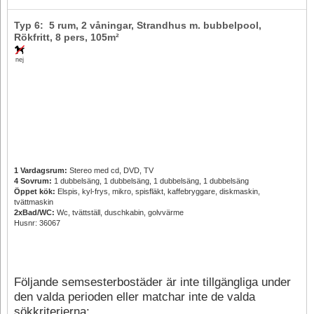
Typ 6: 5 rum, 2 våningar, Strandhus m. bubbelpool,
Rökfritt,
8 pers
, 105m²
nej
1 Vardagsrum:
Stereo med cd, DVD, TV
4 Sovrum:
1 dubbelsäng, 1 dubbelsäng, 1 dubbelsäng, 1 dubbelsäng
Öppet kök:
Elspis, kyl-frys, mikro, spisfläkt, kaffebryggare, diskmaskin,
tvättmaskin
2xBad/WC:
Wc, tvättställ, duschkabin, golvvärme
Husnr: 36067
Följande semsesterbostäder är inte tillgängliga under
den valda perioden eller matchar inte de valda
sökkriterierna: