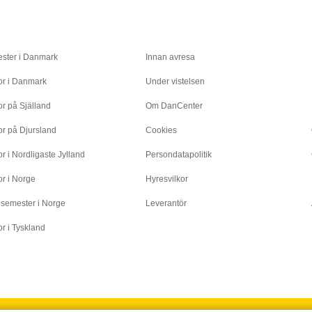
Inspiration
Info
ster i Danmark
Innan avresa
or i Danmark
Under vistelsen
r på Själland
Om DanCenter
or på Djursland
Cookies
r i Nordligaste Jylland
Persondatapolitik
r i Norge
Hyresvilkor
esemester i Norge
Leverantör
r i Tyskland