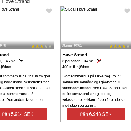
i Høve Strand
3979
Stugnr: 9861
trand
Høve Strand
r, 146 m²
8 personer, 134 m²
sjö/hav:.
400 m till sjö/hav:.
tet sommerhus ca. 250 m fra god
Stort sommerhus på lukket vej i roligt
ig badestrand. Velindrettet med
sommerhusområde og i gåafstand til
nt køkken direkte til spisepladsen
sandbadestranden ved Høve Strand. Der
e af sommerhusets 2
er fire soveværelser og stort og
uer. Den anden, tv-stuen, er
velassorteret køkken i åben forbindelse
med stuen og gang ...
från 5.914 SEK
från 6.948 SEK