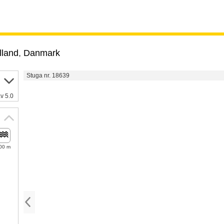
lland
,
Danmark
Stuga nr. 18639
v 5.0
00 m