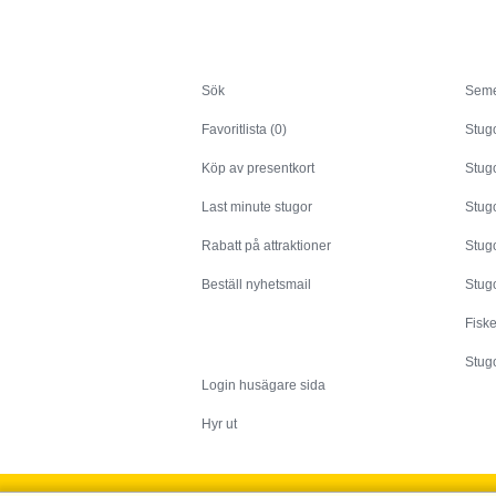
Sök
Sök
Seme
Favoritlista (0)
Stug
Köp av presentkort
Stugo
Last minute stugor
Stug
Rabatt på attraktioner
Stugo
Beställ nyhetsmail
Stugo
Fisk
Husägare
Stugo
Login husägare sida
Hyr ut