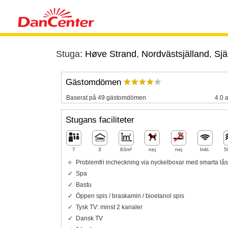
Stuga:
Høve Strand
,
Nordvästsjälland
,
Sjä
Gästomdömen
Baserat på 49 gästomdömen
4.0 a
Stugans faciliteter
7
3
83m²
nej
nej
Inkl.
5
Problemfri incheckning via nyckelboxar med smarta lås
Spa
Bastu
Öppen spis / braskamin / bioetanol spis
Tysk TV: minst 2 kanaler
Dansk TV