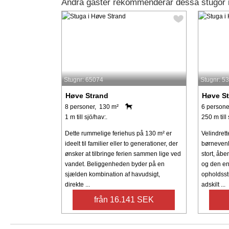
Andra gäster rekommenderar dessa stugor 
Stugnr: 65074
Stugnr: 5
Høve Strand
Høve S
8 personer, 130 m²
6 persone
1 m till sjö/hav:.
250 m till 
Dette rummelige feriehus på 130 m² er
Velindret
ideelt til familier eller to generationer, der
børnevenl
ønsker at tilbringe ferien sammen lige ved
stort, åbe
vandet. Beliggenheden byder på en
og den en
sjælden kombination af havudsigt,
opholdsst
direkte ...
adskilt ...
från 16.141 SEK