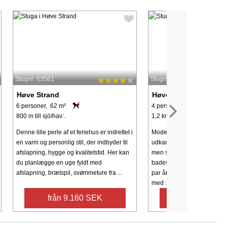
Stugnr: 63561
Stugnr: 74982
Høve Strand
Høve Strand
6 personer, 62 m²
4 personer, 66 m²
800 m till sjö/hav:.
1,2 km till sjö/hav:.
Denne lille perle af et feriehus er indrettet i
Moderniseret sommerhus b
en varm og personlig stil, der indbyder til
udkanten af roligt og natu
afslapning, hygge og kvalitetstid. Her kan
men stadig i cykelafstand ti
du planlægge en uge fyldt med
badestrand. Huset er inden
afslapning, brætspil, svømmeture fra ...
par år moderniseret med bl
med ...
från 9.160 SEK
från 5.990 