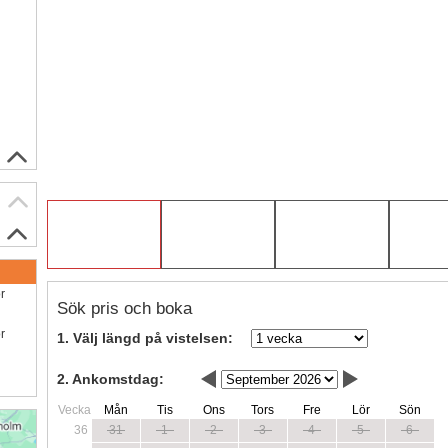
ör
Sök pris och boka
ör
1. Välj längd på vistelsen:
2. Ankomstdag:
Vecka
Mån
Tis
Ons
Tors
Fre
Lör
Sön
36
31
1
2
3
4
5
6