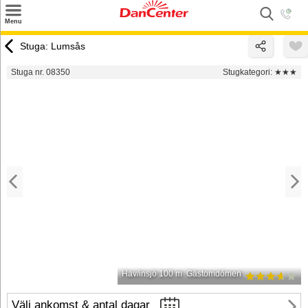
×
Menu
Sök
Stuga: Lumsås
Tilbud
Stuga nr. 08350
Stugkategori:
★★★
Inspiration
Info
Service
Kontakt
Husägare
Hav/insjö 100 m
Gästomdömen
Välj ankomst & antal dagar