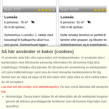
Stugnr: 8710
Stugnr: 60108
Lumsås
Lumsås
6 personer, 76 m²
6 personer, 91 m²
50 m till sjö/hav:.
200 m till sjö/hav:.
Sommerhus i Lumsås i 1. række med
Dette smukke feriehus er perfekt til
havudsigt til Kattegat fra såvel hus
familier eller grupper, og tilbyder tre
som grund. Sommerhuset ligger i
dobbeltværelser og to enkeltværelser
yderste række til vandet i et roligt og
Det rummelige layout sikrer komfort,
Så här använder vi kakor (cookies)
naturskønt område højt for enden af
og kæledyr er velkomne, så din lodn
Vi använder data från våra egna kakor och tredjepartskakor. Vi använder dem i
blind vej og med stejl ...
ven kan være ...
kombination med tillhörande personlig information för att komma ihåg dina
från 8.148 SEK
från 11.844 SEK
inställningar, förbättra våra tjänster, för att spåra din användning av webbplatsen
och göra trafikmätningar samt visa de mest relevanta meddelandena för dig.
Nedan kan du välja att säga ok till alla kakor eller välja vilka av våra valfria kakor
du vill acceptera.
Läs mer om vår cookie- och sekretesspolicy
. Du kan också återkalla ditt samtycke
här
.
Nödvändiga: Dessa kakor hjälper till att säkerställa att vår webbplats fungerar
genom att aktivera grundläggande funktioner som att komma ihåg listan över
favorithus.