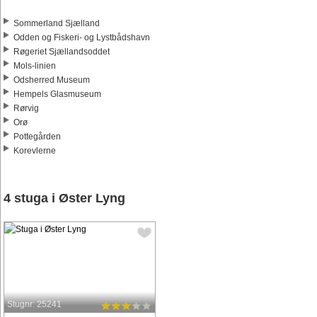
Sommerland Sjælland
Odden og Fiskeri- og Lystbådshavn
Røgeriet Sjællandsoddet
Mols-linien
Odsherred Museum
Hempels Glasmuseum
Rørvig
Orø
Pottegården
Korevlerne
4 stuga i Øster Lyng
Stugnr: 25241