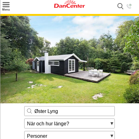
×
Menu
Sök
Tilbud
Inspiration
Info
Service
Kontakt
Husägare
Øster Lyng
När och hur länge?
Personer