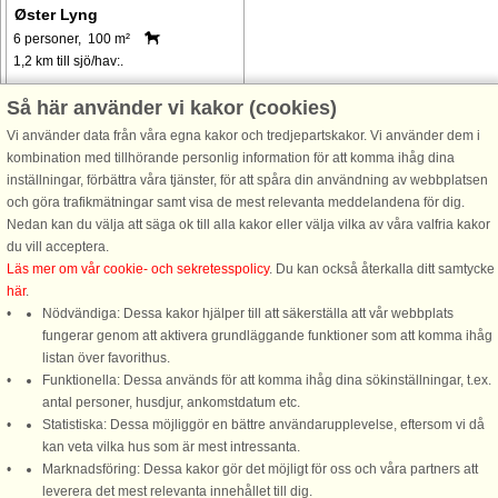
Øster Lyng
6 personer, 100 m²
1,2 km till sjö/hav:.
Velkommen til Øster Lyng og dette
Så här använder vi kakor (cookies)
charmerende feriehus, hvor
Vi använder data från våra egna kakor och tredjepartskakor. Vi använder dem i
moderne komfort møder en hyggelig
kombination med tillhörande personlig information för att komma ihåg dina
og indbydende atmosfære. Perfekt til
inställningar, förbättra våra tjänster, för att spåra din användning av webbplatsen
familier eller grupper, der søger en
och göra trafikmätningar samt visa de mest relevanta meddelandena för dig.
fredelig ferie, huset kombinerer ...
Nedan kan du välja att säga ok till alla kakor eller välja vilka av våra valfria kakor
från 4.249 SEK
du vill acceptera.
Läs mer om vår cookie- och sekretesspolicy
. Du kan också återkalla ditt samtycke
här
.
Nödvändiga: Dessa kakor hjälper till att säkerställa att vår webbplats
fungerar genom att aktivera grundläggande funktioner som att komma ihåg
listan över favorithus.
Funktionella: Dessa används för att komma ihåg dina sökinställningar, t.ex.
DanCenter A/S - Kronprinsensgade 3, 2. - 1114 København K - Danmark
antal personer, husdjur, ankomstdatum etc.
Statistiska: Dessa möjliggör en bättre användarupplevelse, eftersom vi då
Tel.: +45 70 13 00 00 - Fax.: +45 70 13 70 70 - Bank: Danske Bank/Stockholm
kan veta vilka hus som är mest intressanta.
Bank-giro nr. 5209-6575 - CVR: 67324013
Marknadsföring: Dessa kakor gör det möjligt för oss och våra partners att
leverera det mest relevanta innehållet till dig.