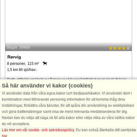
Stugnr: 30868
Rørvig
8 personer, 115 m²
1,5 km till sjö/hav:.
Dette stilfulde rækkehus i Rørvig er et hyggeligt fristed med plads til hele
Så här använder vi kakor (cookies)
familien. Det har to komfortable soveværelser med dobbeltsenge, en lys
opholdsstue med ekstra soveplads på en hems og to moderne ...
Vi använder data från våra egna kakor och tredjepartskakor. Vi använder dem i
kombination med tillhörande personlig information för att komma ihåg dina
från 6.811 SEK
inställningar, förbättra våra tjänster, för att spåra din användning av webbplatsen
och göra trafikmätningar samt visa de mest relevanta meddelandena för dig.
Nedan kan du välja att säga ok till alla kakor eller välja vilka av våra valfria kakor
du vill acceptera.
Läs mer om vår cookie- och sekretesspolicy
. Du kan också återkalla ditt samtycke
här
.