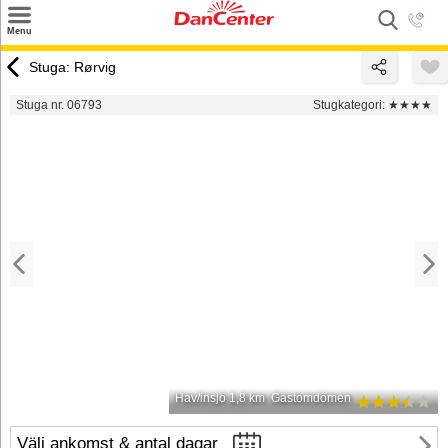
×
Menu
Sök
Stuga: Rørvig
Tilbud
Stuga nr. 06793
Stugkategori:
★★★★
Inspiration
Info
Service
Kontakt
Husägare
Hav/insjö 1,8 km
Gästomdömen
Välj ankomst & antal dagar