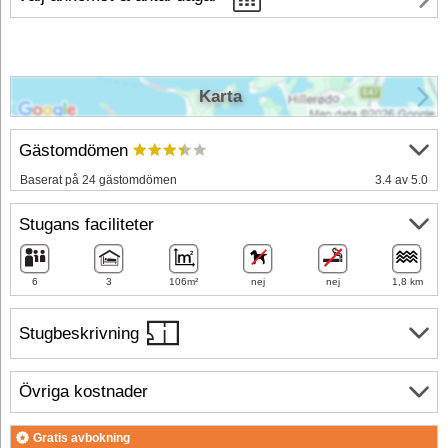
Karta
Gästomdömen
Baserat på 24 gästomdömen
3.4 av 5.0
Stugans faciliteter
6
3
106m²
nej
nej
1,8 km
Stugbeskrivning
Övriga kostnader
Gratis avbokning