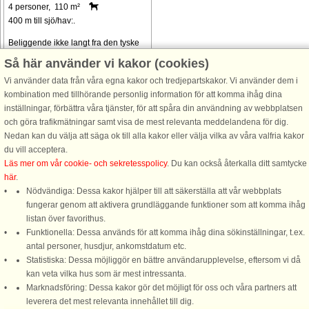
4 personer, 110 m²
400 m till sjö/hav:.
Beliggende ikke langt fra den tyske
grænse, er dette charmerende
Så här använder vi kakor (cookies)
feriehus ideelt til en afslappende
Vi använder data från våra egna kakor och tredjepartskakor. Vi använder dem i
ferie på den danske østersøkyst.
kombination med tillhörande personlig information för att komma ihåg dina
Huset rummer separat køkken med
inställningar, förbättra våra tjänster, för att spåra din användning av webbplatsen
spiseplads samt alrum med tv-
och göra trafikmätningar samt visa de mest relevanta meddelandena för dig.
hjørne ...
Nedan kan du välja att säga ok till alla kakor eller välja vilka av våra valfria kakor
från 4.514 SEK
du vill acceptera.
Läs mer om vår cookie- och sekretesspolicy
. Du kan också återkalla ditt samtycke
här
.
Nödvändiga: Dessa kakor hjälper till att säkerställa att vår webbplats
fungerar genom att aktivera grundläggande funktioner som att komma ihåg
listan över favorithus.
Funktionella: Dessa används för att komma ihåg dina sökinställningar, t.ex.
DanCenter A/S - Kronprinsensgade 3, 2. - 1114 København K - Danmark
antal personer, husdjur, ankomstdatum etc.
Statistiska: Dessa möjliggör en bättre användarupplevelse, eftersom vi då
Tel.: +45 70 13 00 00 - Fax.: +45 70 13 70 70 - Bank: Danske Bank/Stockholm
kan veta vilka hus som är mest intressanta.
Bank-giro nr. 5209-6575 - CVR: 67324013
Marknadsföring: Dessa kakor gör det möjligt för oss och våra partners att
Ring oss för att boka
leverera det mest relevanta innehållet till dig.