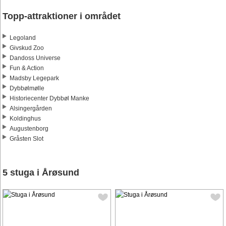
Topp-attraktioner i området
Legoland
Givskud Zoo
Dandoss Universe
Fun & Action
Madsby Legepark
Dybbølmølle
Historiecenter Dybbøl Manke
Alsingergården
Koldinghus
Augustenborg
Gråsten Slot
5 stuga i Årøsund