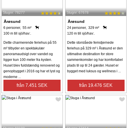
Stugnr: 78277
Stugnr: 67678
Årøsund
Årøsund
6 personer, 55 m²
24 personer, 329 m²
100 m till sjö/hav:.
120 m till sjö/hav:.
Dette charmerende feriehus på 55
Dette storslåede femstjernede
m² tilbyder en spektakulær
feriehus på 329 m² i Årøsund er den
panoramaudsigt over vandet og
ultimative destination for store
ligger kun 100 meter fra kysten.
sammenkomster og har komfortabel
Huset blev fuldstændig renoveret og
plads til op til 24 gæster. Huset er
genopbygget i 2016 og har et lyst og
bygget med luksus og wellness i ...
moderne ...
från 7.451 SEK
från 19.476 SEK