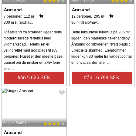
Stugnr: 60188
Stugnr: 13414
Årøsund
Årøsund
7 personer, 112 m²
12 personer, 205 m²
300 m till sjö/hav:.
80 m till sjö/hav:.
I gåafstand fra stranden ligger dette
Dette luksuriøse feriehus på 205 m²
moderniserede feriehus med
ligger i den maleriske fiskerlandsby
vildmarksbad. Feriehuset er
Årøsund og tilbyder en førsteplads til
velindrettet med god plads til syv
Lillebælts skønhed. Ejendommen
personer. Huset er den ideelle base,
ligger kun 80 meter fra vandet og har
uanset om du ønsker en aktiv ferie
en privat sti, der fører ...
eller ...
från 5.626 SEK
från 16.799 SEK
Stugnr: 53681
Årøsund