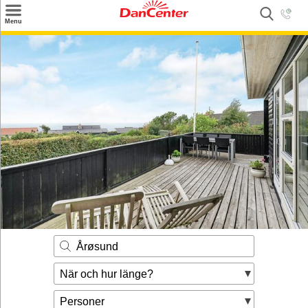
×
Menu
Sök
Tilbud
Inspiration
Info
Service
Kontakt
Husägare
Årøsund
När och hur länge?
Personer