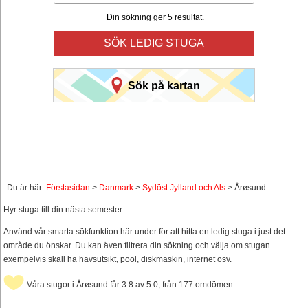
Din sökning ger 5 resultat.
SÖK LEDIG STUGA
Sök på kartan
Du är här:
Förstasidan
>
Danmark
>
Sydöst Jylland och Als
> Årøsund
Hyr stuga till din nästa semester.
Använd vår smarta sökfunktion här under för att hitta en ledig stuga i just det
område du önskar. Du kan även filtrera din sökning och välja om stugan
exempelvis skall ha havsutsikt, pool, diskmaskin, internet osv.
Våra stugor i Årøsund får 3.8 av 5.0, från 177 omdömen