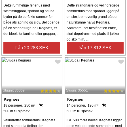
Dette rummelige feriehus med
Dette strandnære og velindrettede
swimmingpool, spabad og sauna
sommerhus med spabad ligger på
byder på de perfekte rammer for
en stor, børnevenlig grund på den
både afslapning og sjov. Beliggende
naturskønne halvø Kegnæs.
på en stor naturgrund i Kegnæs, er
Sommerhuset består af en entre,
det ideelt for familier eller grupper, ...
stort depotrum med plads til jakker
og sko m.m. ...
från 20.283 SEK
från 17.812 SEK
Stugnr: 36069
Stugnr: 35551
Kegnæs
Kegnæs
18 personer, 250 m²
14 personer, 190 m²
500 m till sjö/hav:.
600 m till sjö/hav:.
Velindrettet sommerhus i Kegnæs
Ca. 500 m fra havet i Kegnæs ligger
med stor poolafdeling der
dette velindrettede sommerhus med