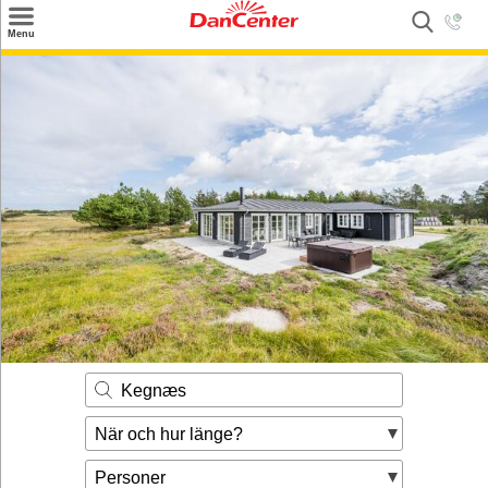
×
Menu
Sök
Tilbud
Inspiration
Info
Service
Kontakt
Husägare
Kegnæs
När och hur länge?
Personer