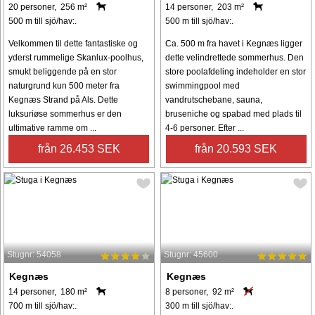
20 personer, 256 m²
14 personer, 203 m²
500 m till sjö/hav:.
500 m till sjö/hav:.
Velkommen til dette fantastiske og
Ca. 500 m fra havet i Kegnæs ligger
yderst rummelige Skanlux-poolhus,
dette velindrettede sommerhus. Den
smukt beliggende på en stor
store poolafdeling indeholder en stor
naturgrund kun 500 meter fra
swimmingpool med
Kegnæs Strand på Als. Dette
vandrutschebane, sauna,
luksuriøse sommerhus er den
bruseniche og spabad med plads til
ultimative ramme om ...
4-6 personer. Efter ...
från 26.453 SEK
från 20.593 SEK
Stugnr: 54058
Stugnr: 45600
Kegnæs
Kegnæs
14 personer, 180 m²
8 personer, 92 m²
700 m till sjö/hav:.
300 m till sjö/hav:.