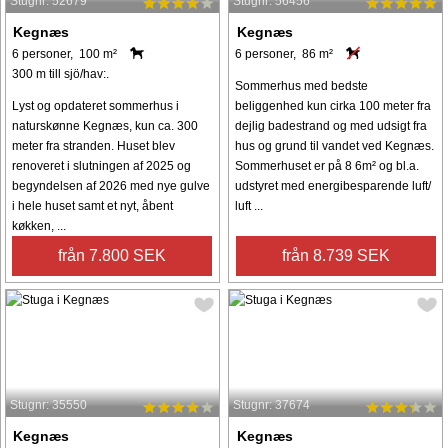
Stugnr: 52679
Stugnr: 56456
Kegnæs
Kegnæs
6 personer, 100 m²
6 personer, 86 m²
300 m till sjö/hav:.
Sommerhus med bedste
Lyst og opdateret sommerhus i
beliggenhed kun cirka 100 meter fra
naturskønne Kegnæs, kun ca. 300
dejlig badestrand og med udsigt fra
meter fra stranden. Huset blev
hus og grund til vandet ved Kegnæs.
renoveret i slutningen af 2025 og
Sommerhuset er på 8 6m² og bl.a.
begyndelsen af 2026 med nye gulve
udstyret med energibesparende luft/
i hele huset samt et nyt, åbent
luft ...
køkken, ...
från 7.800 SEK
från 8.739 SEK
Stugnr: 35550
Stugnr: 37674
Kegnæs
Kegnæs