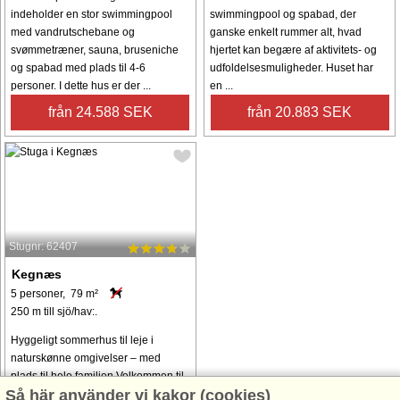
indeholder en stor swimmingpool
swimmingpool og spabad, der
med vandrutschebane og
ganske enkelt rummer alt, hvad
svømmetræner, sauna, bruseniche
hjertet kan begære af aktivitets- og
og spabad med plads til 4-6
udfoldelsesmuligheder. Huset har
personer. I dette hus er der ...
en ...
från 24.588 SEK
från 20.883 SEK
Stugnr: 62407
Kegnæs
5 personer, 79 m²
250 m till sjö/hav:.
Hyggeligt sommerhus til leje i
naturskønne omgivelser – med
plads til hele familien Velkommen til
Så här använder vi kakor (cookies)
dette dejlige og velindrettede