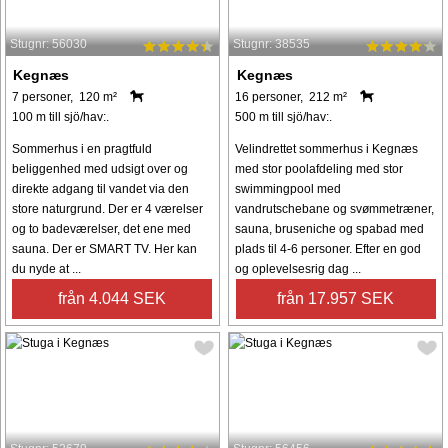
Stugnr: 56030
Stugnr: 38535
Kegnæs
Kegnæs
7 personer, 120 m²
16 personer, 212 m²
100 m till sjö/hav:.
500 m till sjö/hav:.
Sommerhus i en pragtfuld
Velindrettet sommerhus i Kegnæs
beliggenhed med udsigt over og
med stor poolafdeling med stor
direkte adgang til vandet via den
swimmingpool med
store naturgrund. Der er 4 værelser
vandrutschebane og svømmetræner,
og to badeværelser, det ene med
sauna, bruseniche og spabad med
sauna. Der er SMART TV. Her kan
plads til 4-6 personer. Efter en god
du nyde at ...
og oplevelsesrig dag ...
från 4.044 SEK
från 17.957 SEK