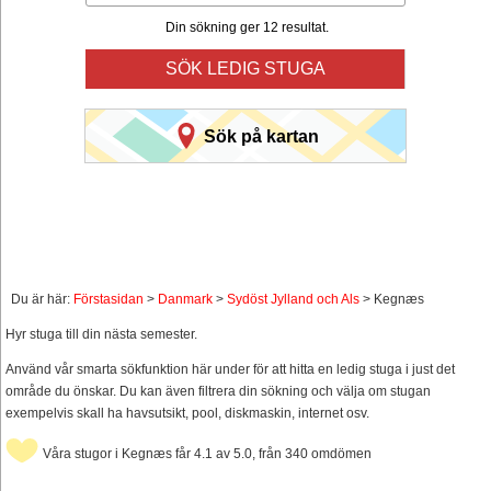
Din sökning ger 12 resultat.
SÖK LEDIG STUGA
Sök på kartan
Du är här:
Förstasidan
>
Danmark
>
Sydöst Jylland och Als
> Kegnæs
Hyr stuga till din nästa semester.
Använd vår smarta sökfunktion här under för att hitta en ledig stuga i just det
område du önskar. Du kan även filtrera din sökning och välja om stugan
exempelvis skall ha havsutsikt, pool, diskmaskin, internet osv.
Våra stugor i Kegnæs får 4.1 av 5.0, från 340 omdömen