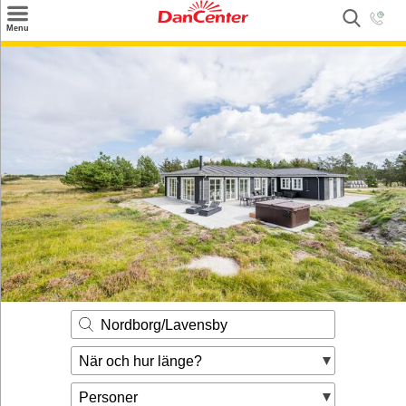
×
Menu
Sök
Tilbud
Inspiration
Info
Service
Kontakt
Husägare
Nordborg/Lavensby
När och hur länge?
Personer