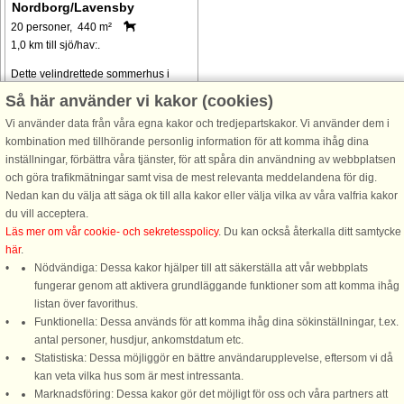
Nordborg/Lavensby
20 personer, 440 m²
1,0 km till sjö/hav:.
Dette velindrettede sommerhus i
landlige og naturskønne omgivelser
Så här använder vi kakor (cookies)
rummer mulighed for både
Vi använder data från våra egna kakor och tredjepartskakor. Vi använder dem i
afslapning og aktiviteter for både
kombination med tillhörande personlig information för att komma ihåg dina
store og små. Huset er delt op i to
inställningar, förbättra våra tjänster, för att spåra din användning av webbplatsen
bygninger: I den 1. bygning er der i
och göra trafikmätningar samt visa de mest relevanta meddelandena för dig.
stueplan ...
Nedan kan du välja att säga ok till alla kakor eller välja vilka av våra valfria kakor
från 19.344 SEK
du vill acceptera.
Läs mer om vår cookie- och sekretesspolicy
. Du kan också återkalla ditt samtycke
här
.
Nödvändiga: Dessa kakor hjälper till att säkerställa att vår webbplats
fungerar genom att aktivera grundläggande funktioner som att komma ihåg
listan över favorithus.
Funktionella: Dessa används för att komma ihåg dina sökinställningar, t.ex.
DanCenter A/S - Kronprinsensgade 3, 2. - 1114 København K - Danmark
antal personer, husdjur, ankomstdatum etc.
Statistiska: Dessa möjliggör en bättre användarupplevelse, eftersom vi då
Tel.: +45 70 13 00 00 - Fax.: +45 70 13 70 70 - Bank: Danske Bank/Stockholm
kan veta vilka hus som är mest intressanta.
Bank-giro nr. 5209-6575 - CVR: 67324013
Marknadsföring: Dessa kakor gör det möjligt för oss och våra partners att