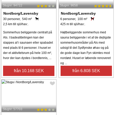
Stugnr: 94722
Stugnr: 9658
Nordborg/Lavensby
Nordborg/Lavensby
30 personer, 540 m²
6 personer, 100 m²
2,5 km till sjö/hav:.
425 m till sjö/hav:.
Sommerhus beliggende centralt på
Højtbeliggende sommerhus med
Als. I badeafdelingen kan der
sauna beliggende i et af de dejligste
slappes af i saunaen eller spabadet
sommerhusområder på Als med
med plads til 6 personer. I huset er
udsigt til det Sydfynske øhav og på
der et aktivitetsrum på hele 100 m²,
de gode dage kan Fyn skimtes mod
hvor der kan dystes i bordtennis, ...
nordøst. Huset er løbende renoveret
og ...
från 10.168 SEK
från 6.808 SEK
Stugnr: 57703