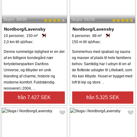
Stugnr: 38638
Stugnr: 55238
Nordborg/Lavensby
Nordborg/Lavensby
10 personer, 150 m²
6 personer, 88 m²
2,0 km till sjö/hav:.
150 m till sjö/hav:.
Denne rummelige lejlighed er en del
Sommerhus med spabad og sauna
af en tidligere bondegård nær
og masser af plads til hele familiens
forlystelsesparken Danfoss
behov. Samtidig har I udsyn til en af
Universe, og tilbyder en unik
de flotteste udsigter til Lillebælt, som
blanding af charme, historie og
Als kan tilbyde. Huset er bygget med
moderne komfort. Fuldstændig
loft til kip og store ...
renoveret i 2004, ...
från 7.427 SEK
från 5.325 SEK