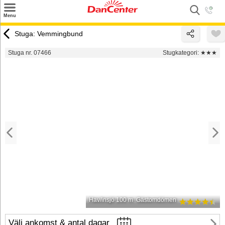
×
Menu
Sök
Stuga: Vemmingbund
Tilbud
Stuga nr. 07466
Stugkategori:
★★★
Inspiration
Info
Service
Kontakt
Husägare
Hav/insjö 100 m
Gästomdömen
Välj ankomst & antal dagar