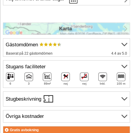
Karta
Gästomdömen
Baserat på 22 gästomdömen
4.4 av 5.0
Stugans faciliteter
6
3
89m²
nej
nej
Inkl.
100 m
Stugbeskrivning
Övriga kostnader
Gratis avbokning