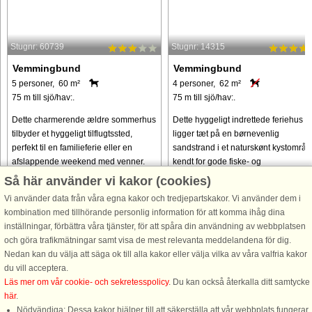
Stugnr: 60739
Stugnr: 14315
Vemmingbund
Vemmingbund
5 personer, 60 m²
4 personer, 62 m²
75 m till sjö/hav:.
75 m till sjö/hav:.
Dette charmerende ældre sommerhus
Dette hyggeligt indrettede feriehus
tilbyder et hyggeligt tilflugtssted,
ligger tæt på en børnevenlig
perfekt til en familieferie eller en
sandstrand i et naturskønt kystområd
afslappende weekend med venner.
kendt for gode fiske- og
Huset kan rumme op til 5 personer og
surfmuligheder. Det tilbyder en
Så här använder vi kakor (cookies)
har et åbent køkken i forbindelse ...
indbydende ramme for par eller små
Vi använder data från våra egna kakor och tredjepartskakor. Vi använder dem i
familier, ...
kombination med tillhörande personlig information för att komma ihåg dina
från 5.920 SEK
från 3.612 SEK
inställningar, förbättra våra tjänster, för att spåra din användning av webbplatsen
och göra trafikmätningar samt visa de mest relevanta meddelandena för dig.
Nedan kan du välja att säga ok till alla kakor eller välja vilka av våra valfria kakor
du vill acceptera.
Läs mer om vår cookie- och sekretesspolicy
. Du kan också återkalla ditt samtycke
här
.
Nödvändiga: Dessa kakor hjälper till att säkerställa att vår webbplats fungerar