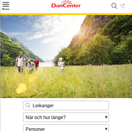
×
Menu
Sök
Tilbud
Inspiration
Info
Service
Kontakt
Husägare
Leikanger
När och hur länge?
Personer