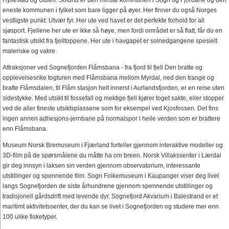
eneste kommunen i fylket som bare ligger på øyer. Her finner du også Norges
vestligste punkt: Utvær fyr. Her ute ved havet er det perfekte forhold for all
sjøsport. Fjellene her ute er ikke så høye, men fordi området er så flatt, får du en
fantastisk utsikt fra fjelltoppene. Her ute i havgapet er solnedgangene spesielt
maleriske og vakre.
Attraksjoner ved Sognefjorden Flåmsbana - fra fjord til fjell Den bratte og
opplevelsesrike togturen med Flåmsbana mellom Myrdal, ned den trange og
bratte Flåmsdalen, til Flåm stasjon helt innerst i Aurlandsfjorden, er en reise uten
sidestykke. Med utsikt til fossefall og mektige fjell kjører toget sakte, eller stopper
ved de aller fineste utsiktsplassene som for eksempel ved Kjosfossen. Det fins
ingen annen adhesjons-jernbane på normalspor i heile verden som er brattere
enn Flåmsbana.
Museum Norsk Bremuseum i Fjærland forteller gjennom interaktive modeller og
3D-film på de spørsmålene du måtte ha om breen. Norsk Villakssenter i Lærdal
gir deg innsyn i laksen sin verden gjennom observatorium, interessante
utstillinger og spennende film. Sogn Folkemuseum i Kaupanger viser deg livet
langs Sognefjorden de siste århundrene gjennom spennende utstillinger og
tradisjonell gårdsdrift med levende dyr. Sognefjord Akvarium i Balestrand er et
maritimt aktivitetssenter, der du kan se livet i Sognefjorden og studere mer enn
100 ulike fisketyper.