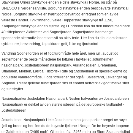
Stavkyrkjer Urnes Stavkyrkje er den eldste stavkyrkja i Norge, og står på
UNESCO si verdensarvliste. Borgund stavkyrkje er den best bevarte stavkyrkja i
Norge. Borgund stavkirke er svært godt bevart og er regnet som en av de
vakreste i landet. I Vik finner du vakre Hopperstad stavkyrkje frå 1150,
Kaupanger stavkyrkje er den største, og i Undredal finn du den minste med bare
40 sitteplasser. Aktiviteter ved Sognefjorden Sognefjorden har mange
spennende alternativ for de som vil ha aktiv ferie. Her finn du tilbud om fotturer,
sykkelturer, brevandring, kajakkturer, golf, fiske og fjordsafari.
Vandring Sognefjorden er et flott turområde hele året, men juli, august og
september er de beste månedene for fotturer i høyfjellet. Jotunheimen
nasjonalpark, Jostedalsbreen nasjonalpark, Aurlandsdalen, Breheimen,
Utladalen, Molden, Lærdal Historisk Rute og Stølsheimen er spesielt kjente og
populære vandreområde. Flotte fotturer er det også i Balestrand, Leikanger og
Sogndal. I disse fjellene rundt fjorden fins et enormt nettverk av godt merka stier
og turisthytter.
Nasjonalparker Jostedalen Nasjonalpark Nesten halvparten av Jostedalsbreen
Nasjonalpark er dekket av den største isbreen på det europeiske fastlandet -
Jostedalsbreen.
Jotunheimen Nasjonalpark Hele Jotunheimen nasjonalpark er preget av høye
fjell og breer, og her finn du de høyeste fjellene i Norge. De tre høyeste toppene
er Galdhøpiggen (2469 moh), Glittertind (ca. 2465 moh) og Store Skagastølstind