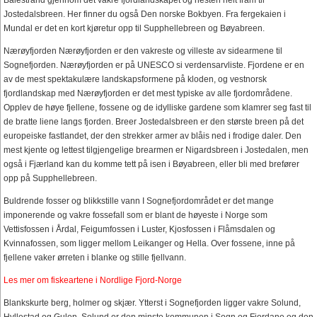
Jostedalsbreen. Her finner du også Den norske Bokbyen. Fra fergekaien i
Mundal er det en kort kjøretur opp til Supphellebreen og Bøyabreen.
Nærøyfjorden Nærøyfjorden er den vakreste og villeste av sidearmene til
Sognefjorden. Nærøyfjorden er på UNESCO si verdensarvliste. Fjordene er en
av de mest spektakulære landskapsformene på kloden, og vestnorsk
fjordlandskap med Nærøyfjorden er det mest typiske av alle fjordområdene.
Opplev de høye fjellene, fossene og de idylliske gardene som klamrer seg fast til
de bratte liene langs fjorden. Breer Jostedalsbreen er den største breen på det
europeiske fastlandet, der den strekker armer av blåis ned i frodige daler. Den
mest kjente og lettest tilgjengelige brearmen er Nigardsbreen i Jostedalen, men
også i Fjærland kan du komme tett på isen i Bøyabreen, eller bli med brefører
opp på Supphellebreen.
Buldrende fosser og blikkstille vann I Sognefjordområdet er det mange
imponerende og vakre fossefall som er blant de høyeste i Norge som
Vettisfossen i Årdal, Feigumfossen i Luster, Kjosfossen i Flåmsdalen og
Kvinnafossen, som ligger mellom Leikanger og Hella. Over fossene, inne på
fjellene vaker ørreten i blanke og stille fjellvann.
Les mer om fiskeartene i Nordlige Fjord-Norge
Blankskurte berg, holmer og skjær. Ytterst i Sognefjorden ligger vakre Solund,
Hyllestad og Gulen. Solund er den minste kommunen i Sogn og Fjordane og den