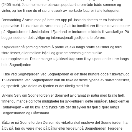
(2405 moh). Jotunheimen er et svært populært turområde både sommer og
vinter, og her finner du et stort nettverk av merkede fotturer i alle kategorier.
Brevandring Å være med på breturer opp på Jostedalsbreen er en fantastisk
opplevelse. I Luster kan du være med på alt fra familieturer til mer krevende turer
på Nigardsbreen i Jostedalen. I Fjærland er breturene middels til vanskelige. På
begge steder er det dyktige og internasjonalt godkjente breførere.
Kajakkturer på fjord og brevatn Å padle kajakk langs bratte fjellsider og forbi
store fosser, eller mellom isfjell og grønne brevatn gir helt unike
naturopplevelser. Det er mange kajakkselskap som tilbyr spennende turer langs
hele Sognefjorden.
Fiske ved Sognefjorden Ved Sognefjorden er det flere hundre gode fiskevatn, og
15 lakseelver. Ved Sognefjorden kan du fiske de fleste typene av saltvannsfisker,
og spesielt i ytre delen av fjorden er det rikelig med fisk.
Sykling Selv om Sognefjorden er dominert av dramatisk natur med bratte fjell,
finner du mange og flotte muligheter for sykkelturer i dette området. Mest kjent er
Rallarvegen – en 80 km lang sykkelrute der du sykler fra fjell til fjord langs
Bergensbanen og Flåmsbana.
Båtturer på Sognefjorden Dersom du virkelig skal oppleve det Sognefjorden har
å by på, bør du være med på båttur eller fergetur på Sognefjorden. Fjordene