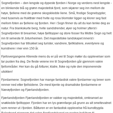
Sognefjorden – den lengste og dypeste fjorden i Norge og verdens nest lengste -
en blinkende blå og grønn majestetisk fjord, som skjærer seg inn mellom de
høye, fjellene med de grønne skogskledde liene. Små, frodige Sognebygder,
med tusenvis av frukttrær med hvite og rosa blomster ligger og klorer seg fast
mellom foten av fjellene og fjorden. Her i Sogn finner du alt du kan tenke deg av
natur. Fra blankskurte berg, hvite sandstrender, øyer og holmer ytterst i
Sognefjorden til brearmer, høye fjelltopper og store fosser fra Midtre Sogn og helt
inn til selveste til Jotunheimen. Det majestetiske landskapet innerst i
Sognefjorden har tiltrukket seg turister, vandrere, fjellklatrere, eventyrere og
kunstnere i mer enn 150 år.
Fjellovergangene Allerede mens du er på vei til Sogn møter du opplevelser som
tar pusten fra deg. De fleste veiene inn til Sognefjorden går gjennom vakre
fjellområder. Her kan du gå fotturer, klatre, fiske og nyte den imponerende
utsikten!
Fjordarmene: Sognefjorden har mange fantastisk vakre fjordarmer og breer som
renner ned etter fjellsidene. De mest kjente og dramatiske fjordarmene er
Nærøyfjorden og Fjærlandsfjorden.
Fjærlandsfjorden Fjærlandsfjorden er vakker og majestetisk, omkranset av
snøkledde fjelltopper. Fjorden har en lys grønnfarge på grunn av alt smeltevatnet
som renner ut i fjorden. Båtturen er en fantastisk opplevelse frå kunstbygda
Balestrand gjennom det vakre fjordlandskapet og nesten helt fram til