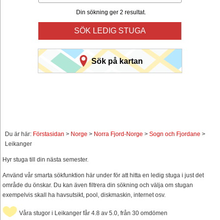
Din sökning ger 2 resultat.
SÖK LEDIG STUGA
Sök på kartan
Du är här:
Förstasidan
>
Norge
>
Norra Fjord-Norge
>
Sogn och Fjordane
>
Leikanger
Hyr stuga till din nästa semester.
Använd vår smarta sökfunktion här under för att hitta en ledig stuga i just det
område du önskar. Du kan även filtrera din sökning och välja om stugan
exempelvis skall ha havsutsikt, pool, diskmaskin, internet osv.
Våra stugor i Leikanger får 4.8 av 5.0, från 30 omdömen