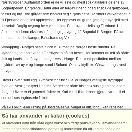
Nærøyfjorden/Aurlandsfjorden er de villeste og mest spektakulære delene av
Sognefjorden. En fjordcruisetur eller en fergetur her gir deg snødekte fjelltopper,
fosser og idylliske gårder som klamrer seg til fjellsidene. To timers vakker ferjetur
til Fjærland er en flott opplevelse. Her opplever du grønn fjord og høye fjell med
fossefall. Daglig avgang hver vei mellom Balestrand, Hella og Fjærland. Hele
året har moderne ekspressbåter daglig avgang frå Sogndal til Bergen. På turen
er det anløp i Leikanger, Balestrand og Vik.
Øyhopping - Norges beste rundtur. Bli med på Norges beste rundtur! På
øyhoppingen opplever du FjordKysten på sitt beste. Her kommer du tett på både
folk og landskap på øyene lengst vest i Norge. Reis med postbåten mellom
mylderet av øyer og trange sund i Solund. Opplev idylliske Gåsvær lengst vest i
havgapet.
Utvær Utvær, som ligg 8 km vest for Ytre Sula, er Norges vestligste øygruppe
med det vestligste fyret i landet. Stedet har både historisk sus og en natur som
fenger. Utvær er et gammelt fiskevær. Kort vei til fiskefeltene gjorde været til et
senter i sesongbaserte fiskeri.
På ski i bikini eller rafting på Jostedalselva. Valget er ditt, for du kan rafte ned
Jostedalselva, noe som garantert kiler i magen din, eller stå på ski i bikini på
Så här använder vi kakor (cookies)
Sognefjellet Sommarskisenter. Her er det preparerte løyper om sommeren.
Vi använder data från våra egna kakor och tredjepartskakor. Vi använder dem i
Klatring Med klatresko på bena kan en klatre omtrent hvor som helst der en
kombination med tillhörande personlig information för att komma ihåg dina