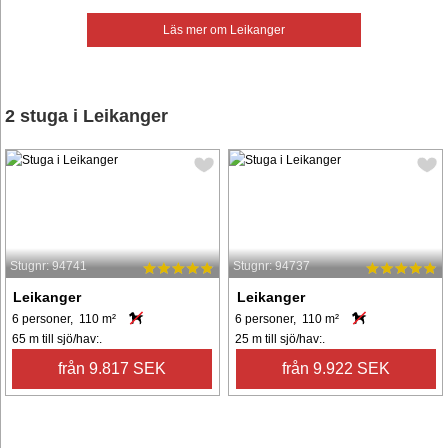
Läs mer om Leikanger
2 stuga i Leikanger
Stugnr: 94741
Stugnr: 94737
Leikanger
Leikanger
6 personer, 110 m²
6 personer, 110 m²
65 m till sjö/hav:.
25 m till sjö/hav:.
från 9.817 SEK
från 9.922 SEK