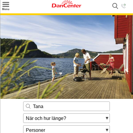
×
Menu
Sök
Tilbud
Inspiration
Info
Service
Kontakt
Husägare
Tana
När och hur länge?
Personer