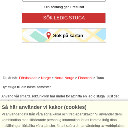
Din sökning ger 1 resultat.
SÖK LEDIG STUGA
Sök på kartan
Du är här:
Förstasidan
>
Norge
>
Norra-Norge
>
Finnmark
> Tana
Hyr stuga till din nästa semester.
Använd vår smarta sökfunktion här under för att hitta en ledig stuga i just det
område du önskar. Du kan även filtrera din sökning och välja om stugan
Så här använder vi kakor (cookies)
exempelvis skall ha havsutsikt, pool, diskmaskin, internet osv.
Vi använder data från våra egna kakor och tredjepartskakor. Vi använder dem i
kombination med tillhörande personlig information för att komma ihåg dina
inställningar, förbättra våra tjänster, för att spåra din användning av webbplatsen