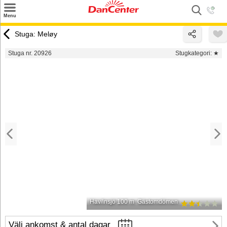
×
Menu
Sök
Stuga: Meløy
Tilbud
Stuga nr. 20926
Stugkategori:
★
Inspiration
Info
Service
Kontakt
Husägare
Hav/insjö 100 m
Gästomdömen
Välj ankomst & antal dagar