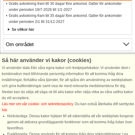
Gratis avbokning fram till 30 dagar före ankomst. Gäller för ankomster
under perioden 18/7-2026 till 1/1-2027
Gratis avbokning fram till 35 dagar före ankomst. Gäller för ankomster
under perioden 2/1 till 31/12-2027
Se villkor här
Om området
Så här använder vi kakor (cookies)
Info och öppettider
Vi använder data från våra egna kakor och tredjepartskakor. Vi använder dem i
kombination med tillhörande personlig information för att komma ihåg dina
Innan semestern
inställningar, förbättra våra tjänster, för att spåra din användning av webbplatsen
och göra trafikmätningar samt visa de mest relevanta meddelandena för dig.
Nedan kan du välja att säga ok till alla kakor eller välja vilka av våra valfria kakor
du vill acceptera.
Läs mer om vår cookie- och sekretesspolicy
. Du kan också återkalla ditt samtycke
här
.
Nödvändiga: Dessa kakor hjälper till att säkerställa att vår webbplats fungerar
genom att aktivera grundläggande funktioner som att komma ihåg listan över
favorithus.
DanCenter A/S - Kronprinsensgade 3, 2. - 1114 København K - Danmark
Funktionella: Dessa används för att komma ihåg dina sökinställningar, t.ex.