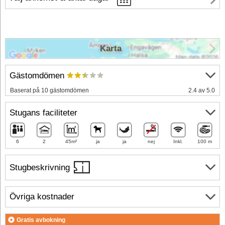
Karta
Gästomdömen
Baserat på 10 gästomdömen
2.4 av 5.0
Stugans faciliteter
6
2
45m²
ja
ja
nej
Inkl.
100 m
Stugbeskrivning
Övriga kostnader
Gratis avbokning