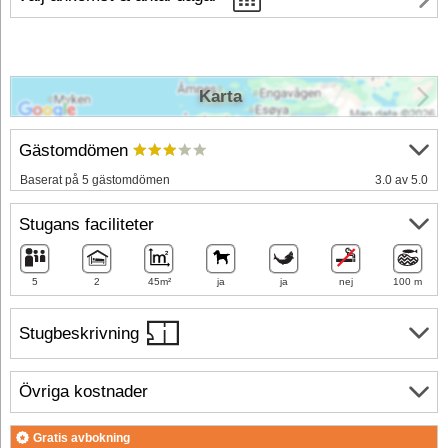
Karta
Gästomdömen
Baserat på 5 gästomdömen
3.0 av 5.0
Stugans faciliteter
5
2
45m²
ja
ja
nej
100 m
Stugbeskrivning
Övriga kostnader
Gratis avbokning