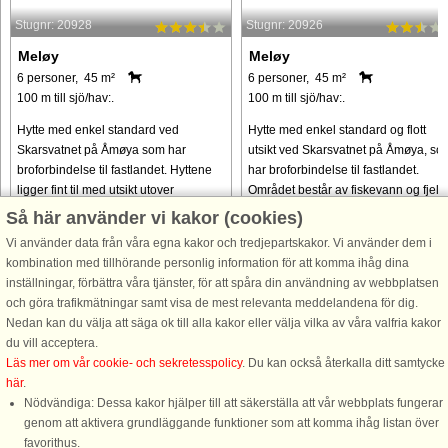
Stugnr: 20928
Stugnr: 20926
Meløy
Meløy
6 personer, 45 m²
6 personer, 45 m²
100 m till sjö/hav:.
100 m till sjö/hav:.
Hytte med enkel standard ved
Hytte med enkel standard og flott
Skarsvatnet på Åmøya som har
utsikt ved Skarsvatnet på Åmøya, so
broforbindelse til fastlandet. Hyttene
har broforbindelse til fastlandet.
ligger fint til med utsikt utover
Området består av fiskevann og fjell.
Skarsvatnet og fjellene i området. 1
Hytta ligger på en lun skogstomt me
Så här använder vi kakor (cookies)
km til sjøen med rikt sjøfiske.
vakker utsikt mot vannet ...
Vi använder data från våra egna kakor och tredjepartskakor. Vi använder dem i
Inkludert ...
kombination med tillhörande personlig information för att komma ihåg dina
från 7.008 SEK
från 7.008 SEK
inställningar, förbättra våra tjänster, för att spåra din användning av webbplatsen
och göra trafikmätningar samt visa de mest relevanta meddelandena för dig.
Nedan kan du välja att säga ok till alla kakor eller välja vilka av våra valfria kakor
du vill acceptera.
Läs mer om vår cookie- och sekretesspolicy
. Du kan också återkalla ditt samtycke
här
.
Nödvändiga: Dessa kakor hjälper till att säkerställa att vår webbplats fungerar
genom att aktivera grundläggande funktioner som att komma ihåg listan över
favorithus.