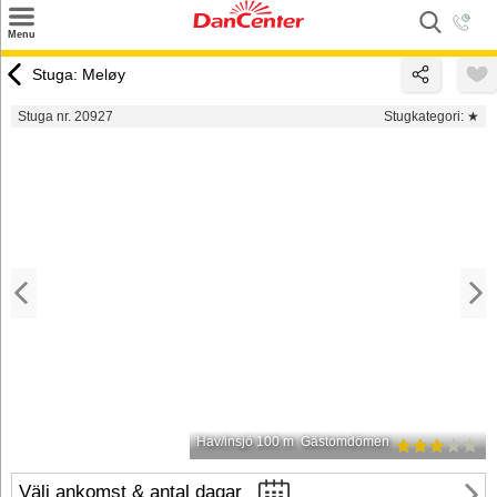
×
Menu
Sök
Stuga: Meløy
Tilbud
Stuga nr. 20927
Stugkategori:
★
Inspiration
Info
Service
Kontakt
Husägare
Hav/insjö 100 m
Gästomdömen
Välj ankomst & antal dagar