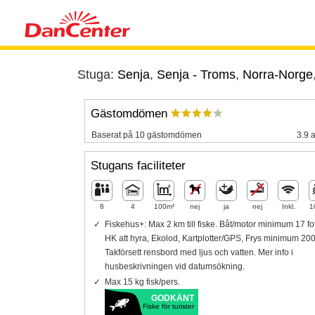
Stuga:
Senja
,
Senja - Troms
,
Norra-Norge
Gästomdömen
Baserat på 10 gästomdömen
3.9 a
Stugans faciliteter
8
4
100m²
nej
ja
nej
Inkl.
1
Fiskehus+: Max 2 km till fiske. Båt/motor minimum 17 fo
HK att hyra, Ekolod, Kartplotter/GPS, Frys minimum 200 l
Takförsett rensbord med ljus och vatten. Mer info i
husbeskrivningen vid datum­sökning.
Max 15 kg fisk/pers.
GODKÄNT
Fiske för turister