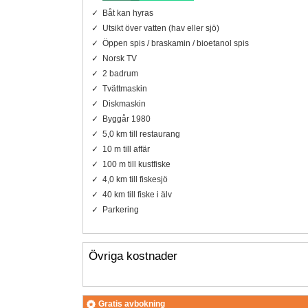
Båt kan hyras
Utsikt över vatten (hav eller sjö)
Öppen spis / braskamin / bioetanol spis
Norsk TV
2 badrum
Tvättmaskin
Diskmaskin
Byggår 1980
5,0 km till restaurang
10 m till affär
100 m till kustfiske
4,0 km till fiskesjö
40 km till fiske i älv
Parkering
Övriga kostnader
Gratis avbokning