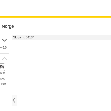
,
Norge
Stuga nr. 04134
v 5.0
00 m
t/25
iter.