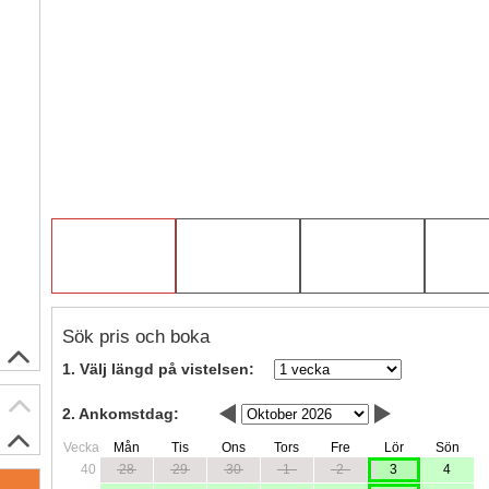
Sök pris och boka
1. Välj längd på vistelsen:
2. Ankomstdag:
Vecka
Mån
Tis
Ons
Tors
Fre
Lör
Sön
40
28
29
30
1
2
3
4