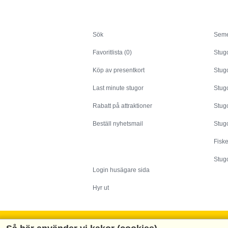
Sök
Sök
Seme
Favoritlista (0)
Stug
Köp av presentkort
Stugo
Last minute stugor
Stug
Rabatt på attraktioner
Stugo
Beställ nyhetsmail
Stugo
Fisk
Husägare
Stugo
Login husägare sida
Hyr ut