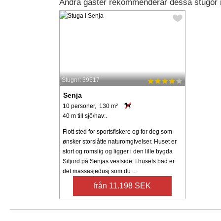
Andra gäster rekommenderar dessa stugor 
Stugnr: 39517
Senja
10 personer, 130 m²
40 m till sjö/hav:.
Flott sted for sportsfiskere og for deg som
ønsker storslåtte naturomgivelser. Huset er
stort og romslig og ligger i den lille bygda
Sifjord på Senjas vestside. I husets bad er
det massasjedusj som du ...
från 11.198 SEK