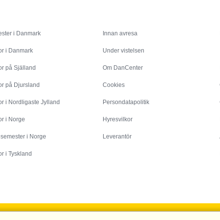
Inspiration
Info
ster i Danmark
Innan avresa
or i Danmark
Under vistelsen
r på Själland
Om DanCenter
or på Djursland
Cookies
r i Nordligaste Jylland
Persondatapolitik
r i Norge
Hyresvilkor
esemester i Norge
Leverantör
r i Tyskland