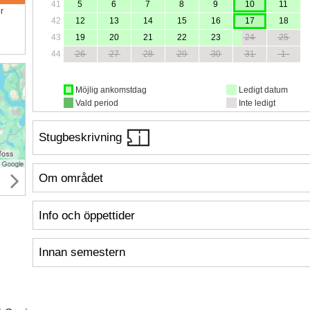
41
5
6
7
8
9
10
11
ör
42
12
13
14
15
16
17
18
43
19
20
21
22
23
24
25
44
26
27
28
29
30
31
1
Möjlig ankomstdag
Ledigt datum
Vald period
Inte ledigt
Stugbeskrivning
Om området
Info och öppettider
Innan semestern