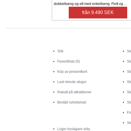
dobbeltseng og ett med enkeltseng. Flott og ...
från 9.490 SEK
Sök
Sök
Se
Favoritlista (0)
St
Köp av presentkort
St
Last minute stugor
St
Rabatt på attraktioner
St
Beställ nyhetsmail
St
Fi
Husägare
St
Login husägare sida