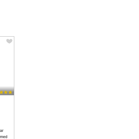
har
o med