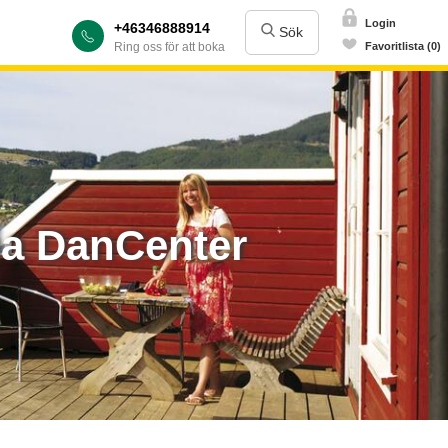
Login
+46346888914
Sök
Ring oss för att boka
Favoritlista (0)
via DanCenter