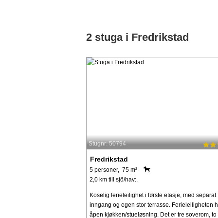
2 stuga i Fredrikstad
Stugnr: 50794
Fredrikstad
5 personer, 75 m²
2,0 km till sjö/hav:.
Koselig ferieleilighet i første etasje, med separat
inngang og egen stor terrasse. Ferieleiligheten 
åpen kjøkken/stueløsning. Det er tre soverom, t