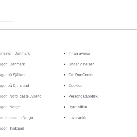
Inspiration
Info
mester i Danmark
Innan avresa
ugor i Danmark
Under vistelsen
ugor på Själland
Om DanCenter
ugor på Djursland
Cookies
ugor i Nordligaste Jylland
Persondatapolitik
ugor i Norge
Hyresvilkor
skesemester i Norge
Leverantör
ugor i Tyskland