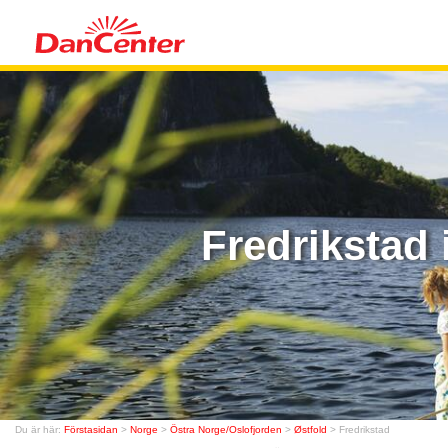
Fredrikstad 
Du är här:
Förstasidan
>
Norge
>
Östra Norge/Oslofjorden
>
Østfold
> Fredrikstad