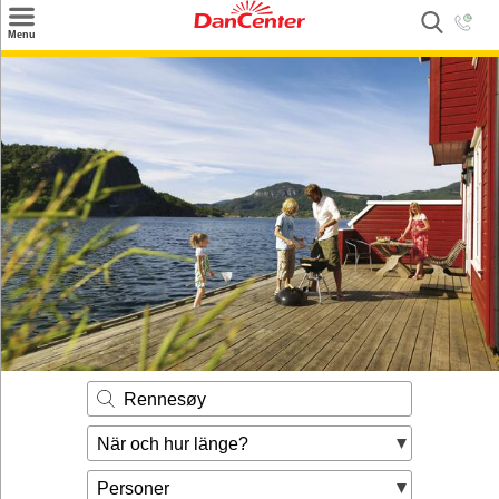
×
Menu
Sök
Tilbud
Inspiration
Info
Service
Kontakt
Husägare
Rennesøy
När och hur länge?
Personer