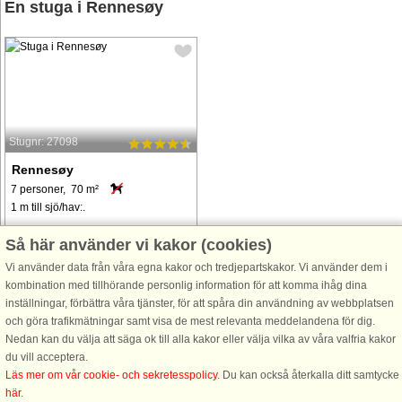
En stuga i Rennesøy
Stugnr: 27098
Rennesøy
7 personer, 70 m²
1 m till sjö/hav:.
Dette innbydende feriehuset ligger i
Så här använder vi kakor (cookies)
det fantastiske kystlandskapet i
Vi använder data från våra egna kakor och tredjepartskakor. Vi använder dem i
Fjord-Norge, rett ved vannkanten og
kombination med tillhörande personlig information för att komma ihåg dina
med panoramautsikt over fjorden.
inställningar, förbättra våra tjänster, för att spåra din användning av webbplatsen
Med høy standard og komfort gir det
och göra trafikmätningar samt visa de mest relevanta meddelandena för dig.
en perfekt setting for en ...
Nedan kan du välja att säga ok till alla kakor eller välja vilka av våra valfria kakor
från 8.039 SEK
du vill acceptera.
Läs mer om vår cookie- och sekretesspolicy
. Du kan också återkalla ditt samtycke
här
.