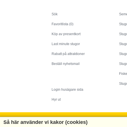
Sök
Sök
Seme
Favoritlista (0)
Stug
Köp av presentkort
Stugo
Last minute stugor
Stug
Rabatt på attraktioner
Stugo
Beställ nyhetsmail
Stugo
Fisk
Husägare
Stugo
Login husägare sida
Hyr ut
Så här använder vi kakor (cookies)