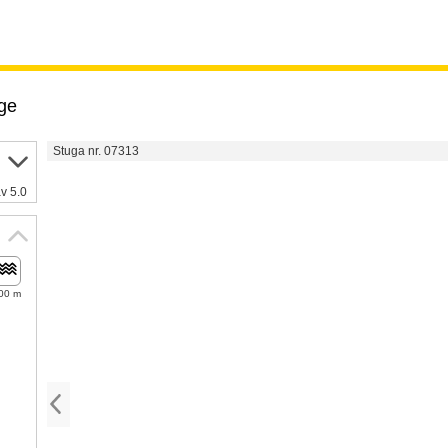
ge
Stuga nr. 07313
v 5.0
00 m