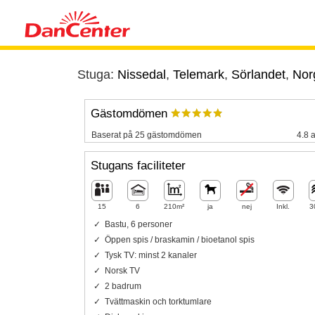
Stuga:
Nissedal
,
Telemark
,
Sörlandet
,
Nor
Gästomdömen
Baserat på 25 gästomdömen
4.8 a
Stugans faciliteter
15
6
210m²
ja
nej
Inkl.
3
Bastu, 6 personer
Öppen spis / braskamin / bioetanol spis
Tysk TV: minst 2 kanaler
Norsk TV
2 badrum
Tvättmaskin och torktumlare