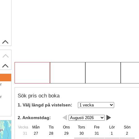
ör
Sök pris och boka
ör
1. Välj längd på vistelsen:
2. Ankomstdag:
Vecka
Mån
Tis
Ons
Tors
Fre
Lör
Sön
31
27
28
29
30
31
1
2