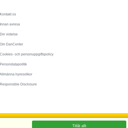
Service
Kontakt os
Innan avresa
Din vistelse
Om DanCenter
Cookies- och personuppgiftspolicy
Persondatapolitik
Allmänna hyresvilkor
Responsible Disclosure
Tillåt allt