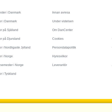
Inspiration
Info
ster i Danmark
Innan avresa
or i Danmark
Under vistelsen
r på Själland
Om DanCenter
or på Djursland
Cookies
r i Nordligaste Jylland
Persondatapolitik
r i Norge
Hyresvilkor
esemester i Norge
Leverantör
r i Tyskland
DanCenter A/S - Kronprinsensgade 3, 2. - 1114 København K - Danmark