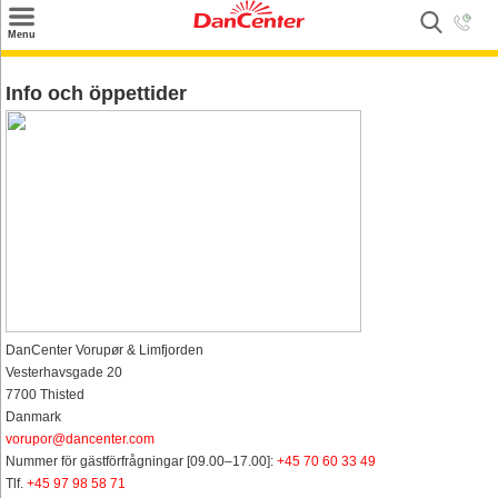
×
Menu
Sök
Info och öppettider
Tilbud
Inspiration
Info
Service
Kontakt
Husägare
DanCenter Vorupør & Limfjorden
Vesterhavsgade 20
7700 Thisted
Danmark
vorupor@dancenter.com
Nummer för gästförfrågningar [09.00–17.00]:
+45 70 60 33 49
Tlf.
+45 97 98 58 71