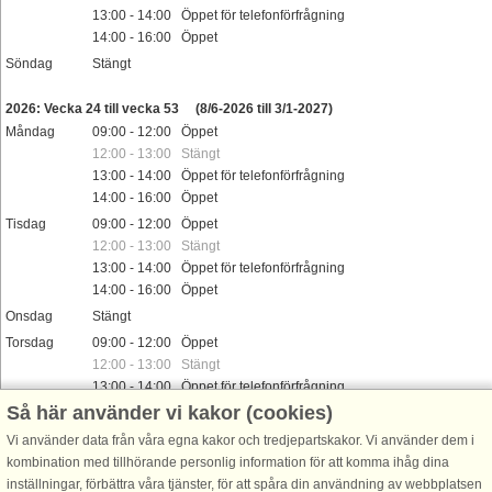
13:00 - 14:00 Öppet för telefonförfrågning
14:00 - 16:00 Öppet
Söndag
Stängt
Helgdag
2026: Vecka 24 till vecka 53
(8/6-2026 till 3/1-2027)
Måndag
09:00 - 12:00 Öppet
12:00 - 13:00 Stängt
13:00 - 14:00 Öppet för telefonförfrågning
14:00 - 16:00 Öppet
Tisdag
09:00 - 12:00 Öppet
12:00 - 13:00 Stängt
13:00 - 14:00 Öppet för telefonförfrågning
14:00 - 16:00 Öppet
Onsdag
Stängt
Torsdag
09:00 - 12:00 Öppet
12:00 - 13:00 Stängt
13:00 - 14:00 Öppet för telefonförfrågning
14:00 - 16:00 Öppet
Så här använder vi kakor (cookies)
Fredag
09:00 - 12:00 Öppet
Vi använder data från våra egna kakor och tredjepartskakor. Vi använder dem i
12:00 - 13:00 Stängt
kombination med tillhörande personlig information för att komma ihåg dina
13:00 - 14:00 Öppet för telefonförfrågning
inställningar, förbättra våra tjänster, för att spåra din användning av webbplatsen