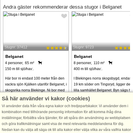
Andra gäster rekommenderar dessa stugor i Belganet
Stugnr: 37412
Stugnr: 9723
Belganet
Belganet
4 personer, 65 m²
8 personer, 110 m²
150 m till sjö/hav:.
400 m till sjö/hav:.
Här bor ni endast 100 meter från den
I Blekinges norra skogsbygd, endast
vackra sjön Kjälken utanför Belganet, i
19 km söder om Tingsryd, ligger det
skogsrika norra Blekinge. Ni bor med
lilla samhället Belganet. Byn sägs ha
ett högt läge på en naturtomt med
fått sitt namn från bälgarna som
Så här använder vi kakor (cookies)
träd. Ni har en altan där ni kan sitta
användes för att blåsa liv i elden i
Vi använder data från våra egna kakor och tredjepartskakor. Vi använder dem i
och njuta av den ...
smedjorna som låg här. ...
kombination med tillhörande personlig information för att komma ihåg dina
från 6.773 SEK
från 7.147 SEK
inställningar, förbättra våra tjänster, för att spåra din användning av webbplatsen
och göra trafikmätningar samt visa de mest relevanta meddelandena för dig.
Nedan kan du välja att säga ok till alla kakor eller välja vilka av våra valfria kakor