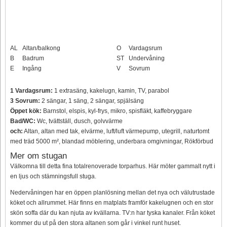
AL
Altan/balkong
O
Vardagsrum
B
Badrum
ST
Undervåning
E
Ingång
V
Sovrum
1 Vardagsrum:
1 extrasäng, kakelugn, kamin, TV, parabol
3 Sovrum:
2 sängar, 1 säng, 2 sängar, spjälsäng
Öppet kök:
Barnstol, elspis, kyl-frys, mikro, spisfläkt, kaffebryggare
Bad/WC:
Wc, tvättställ, dusch, golvvärme
och:
Altan, altan med tak, elvärme, luft/luft värmepump, utegrill, naturtomt
med träd 5000 m², blandad möblering, underbara omgivningar, Rökförbud
Mer om stugan
Välkomna till detta fina totalrenoverade torparhus. Här möter gammalt nytt i
en ljus och stämningsfull stuga.
Nedervåningen har en öppen planlösning mellan det nya och välutrustade
köket och allrummet. Här finns en matplats framför kakelugnen och en stor
skön soffa där du kan njuta av kvällarna. TV:n har tyska kanaler. Från köket
kommer du ut på den stora altanen som går i vinkel runt huset.