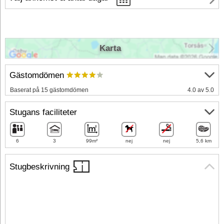
Karta
Gästomdömen
Baserat på 15 gästomdömen
4.0 av 5.0
Stugans faciliteter
6
3
99m²
nej
nej
5,6 km
Stugbeskrivning