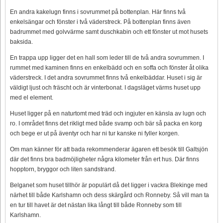
En andra kakelugn finns i sovrummet på bottenplan. Här finns två
enkelsängar och fönster i två väderstreck. På bottenplan finns även
badrummet med golvvärme samt duschkabin och ett fönster ut mot husets
baksida.
En trappa upp ligger det en hall som leder till de två andra sovrummen. I
rummet med kaminen finns en enkelbädd och en soffa och fönster åt olika
väderstreck. I det andra sovrummet finns två enkelbäddar. Huset i sig är
väldigt ljust och fräscht och är vinterbonat. I dagsläget värms huset upp
med el element.
Huset ligger på en naturtomt med träd och ingjuter en känsla av lugn och
ro. I området finns det rikligt med både svamp och bär så packa en korg
och bege er ut på äventyr och har ni tur kanske ni fyller korgen.
Om man känner för att bada rekommenderar ägaren ett besök till Galtsjön
där det finns bra badmöjligheter några kilometer från ert hus. Där finns
hopptorn, bryggor och liten sandstrand.
Belganet som huset tillhör är populärt då det ligger i vackra Blekinge med
närhet till både Karlshamn och dess skärgård och Ronneby. Så vill man ta
en tur till havet är det nästan lika långt till både Ronneby som till
Karlshamn.