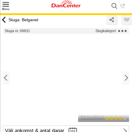
×
Menu
Sök
Stuga: Belganet
Tilbud
Stuga nr. 09831
Stugkategori:
★★★
Inspiration
Info
Service
Kontakt
Husägare
Gästomdömen
Välj ankomst & antal dagar