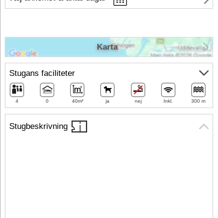
Karta
Stugans faciliteter
4
0
40m²
ja
nej
Inkl.
300 m
Stugbeskrivning