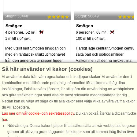
Stugnr: 53448
Stugnr: 56849
Smögen
Smögen
4 personer, 52 m²
6 personer, 68 m²
1 m till sjö/hav:.
100 m till sjö/hav:.
Med utsikt mot Smögen bryggan och
Härligt läge centralt Smögen centrum
med en fantastisk utsikt ut mot havet
salta bad och sjöbodsmiljöer
från den generösa terrassen ligger
Välkommen till denna mycket fina,
den här fräscha lägenheten. Kök och
fräscha, familjevänliga och centralt
Så här använder vi kakor (cookies)
vardagsrum ligger i öppen
belägna lägenhet i det nybyggda
Vi använder data från våra egna kakor och tredjepartskakor. Vi använder dem i
planlösning med utsikt mot vattnet ...
Klevenområdet på Smögen. Här bor .
kombination med tillhörande personlig information för att komma ihåg dina
från 10.573 SEK
från 9.560 SEK
inställningar, förbättra våra tjänster, för att spåra din användning av webbplatsen
och göra trafikmätningar samt visa de mest relevanta meddelandena för dig.
Nedan kan du välja att säga ok till alla kakor eller välja vilka av våra valfria kakor
du vill acceptera.
Läs mer om vår cookie- och sekretesspolicy
. Du kan också återkalla ditt samtycke
här
.
Nödvändiga: Dessa kakor hjälper till att säkerställa att vår webbplats fungerar
genom att aktivera grundläggande funktioner som att komma ihåg listan över