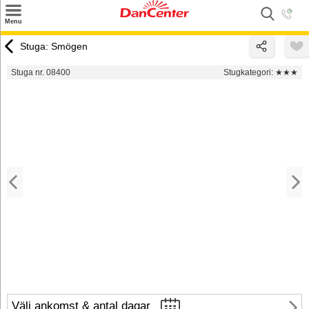
×
Menu
Sök
Stuga: Smögen
Tilbud
Stuga nr. 08400
Stugkategori:
★★★
Inspiration
Info
Service
Kontakt
Husägare
Välj ankomst & antal dagar