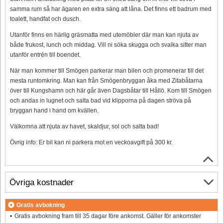
samma rum så har ägaren en extra säng att låna. Det finns ett badrum med
toalett, handfat och dusch.
Utanför finns en härlig gräsmatta med utemöbler där man kan njuta av
både frukost, lunch och middag. Vill ni söka skugga och svalka sitter man
utanför entrén till boendet.
När man kommer till Smögen parkerar man bilen och promenerar till det
mesta runtomkring. Man kan från Smögenbryggan åka med Zitabåtarna
över till Kungshamn och här går även Dagsbåtar till Hållö. Kom till Smögen
och andas in lugnet och salta bad vid klipporna på dagen ströva på
bryggan hand i hand om kvällen.
Välkomna att njuta av havet, skaldjur, sol och salta bad!
Övrig info: Er bil kan ni parkera mot en veckoavgift på 300 kr.
Övriga kostnader
Gratis avbokning
Gratis avbokning fram till 35 dagar före ankomst. Gäller för ankomster