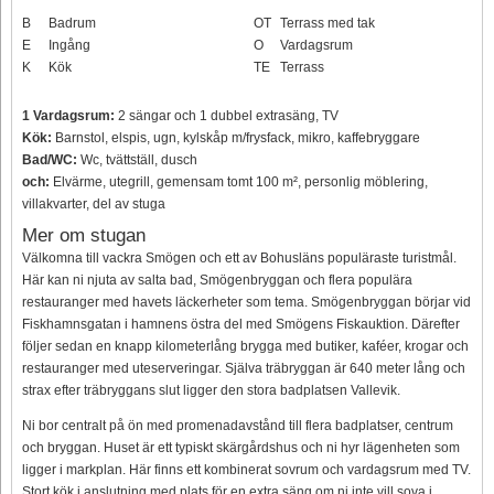
B
Badrum
OT
Terrass med tak
E
Ingång
O
Vardagsrum
K
Kök
TE
Terrass
1 Vardagsrum:
2 sängar och 1 dubbel extrasäng, TV
Kök:
Barnstol, elspis, ugn, kylskåp m/frysfack, mikro, kaffebryggare
Bad/WC:
Wc, tvättställ, dusch
och:
Elvärme, utegrill, gemensam tomt 100 m², personlig möblering,
villakvarter, del av stuga
Mer om stugan
Välkomna till vackra Smögen och ett av Bohusläns populäraste turistmål.
Här kan ni njuta av salta bad, Smögenbryggan och flera populära
restauranger med havets läckerheter som tema. Smögenbryggan börjar vid
Fiskhamnsgatan i hamnens östra del med Smögens Fiskauktion. Därefter
följer sedan en knapp kilometerlång brygga med butiker, kaféer, krogar och
restauranger med uteserveringar. Själva träbryggan är 640 meter lång och
strax efter träbryggans slut ligger den stora badplatsen Vallevik.
Ni bor centralt på ön med promenadavstånd till flera badplatser, centrum
och bryggan. Huset är ett typiskt skärgårdshus och ni hyr lägenheten som
ligger i markplan. Här finns ett kombinerat sovrum och vardagsrum med TV.
Stort kök i anslutning med plats för en extra säng om ni inte vill sova i