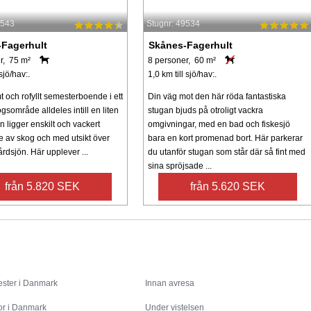
9543
Stugnr: 49534
Fagerhult
Skånes-Fagerhult
r, 75 m²
8 personer, 60 m²
sjö/hav:.
1,0 km till sjö/hav:.
mt och rofyllt semesterboende i ett
Din väg mot den här röda fantastiska
ogsområde alldeles intill en liten
stugan bjuds på otroligt vackra
n ligger enskilt och vackert
omgivningar, med en bad och fiskesjö
 av skog och med utsikt över
bara en kort promenad bort. Här parkerar
Gårdsjön. Här upplever ...
du utanför stugan som står där så fint med
sina spröjsade ...
från 5.820 SEK
från 5.620 SEK
Inspiration
Info
ster i Danmark
Innan avresa
or i Danmark
Under vistelsen