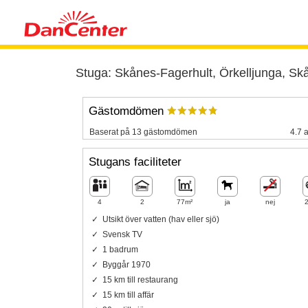
Stuga: Skånes-Fagerhult, Örkelljunga, Sk
Gästomdömen
Baserat på 13 gästomdömen
4.7 a
Stugans faciliteter
4
2
77m²
ja
nej
Utsikt över vatten (hav eller sjö)
Svensk TV
1 badrum
Byggår 1970
15 km till restaurang
15 km till affär