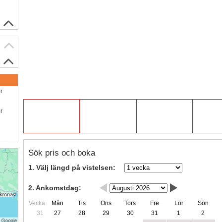
ör
ör
Sök pris och boka
1. Välj längd på vistelsen:
2. Ankomstdag:
Vecka
Mån
Tis
Ons
Tors
Fre
Lör
Sön
31
27
28
29
30
31
1
2