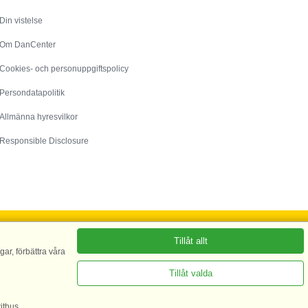
Din vistelse
Om DanCenter
Cookies- och personuppgiftspolicy
Persondatapolitik
Allmänna hyresvilkor
Responsible Disclosure
Tillåt allt
ar, förbättra våra
75 - CVR: 67324013
Tillåt valda
ithus.