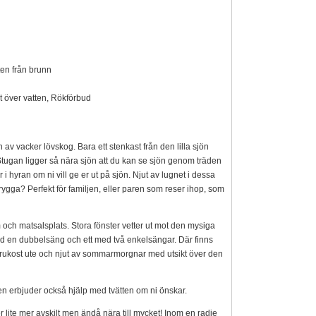
ten från brunn
t över vatten, Rökförbud
av vacker lövskog. Bara ett stenkast från den lilla sjön
n. Stugan ligger så nära sjön att du kan se sjön genom träden
 hyran om ni vill ge er ut på sjön. Njut av lugnet i dessa
brygga? Perfekt för familjen, eller paren som reser ihop, som
 och matsalsplats. Stora fönster vetter ut mot den mysiga
 med en dubbelsäng och ett med två enkelsängar. Där finns
r frukost ute och njut av sommarmorgnar med utsikt över den
n erbjuder också hjälp med tvätten om ni önskar.
ger lite mer avskilt men ändå nära till mycket! Inom en radie