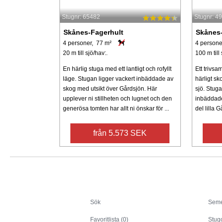
Stugnr: 65482
Stugnr: 4
Skånes-Fagerhult
Skånes-
4 personer, 77 m²
4 persone
20 m till sjö/hav:.
100 m till 
En härlig stuga med ett lantligt och rofyllt
Ett trivsa
läge. Stugan ligger vackert inbäddade av
härligt sk
skog med utsikt över Gårdsjön. Här
sjö. Stuga
upplever ni stillheten och lugnet och den
inbäddade
generösa tomten har allt ni önskar för ...
del lilla 
från 5.573 SEK
Sök
Sök
Seme
Favoritlista (0)
Stug