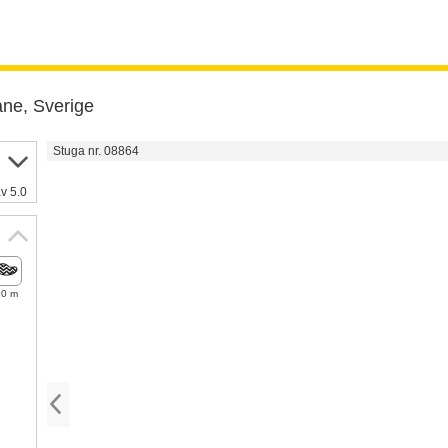
åne, Sverige
Stuga nr. 08864
v 5.0
20 m