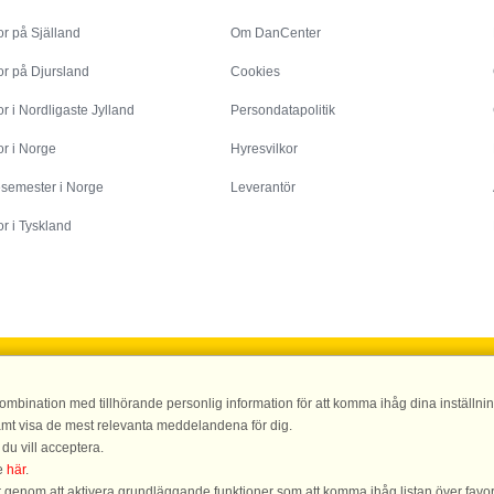
r på Själland
Om DanCenter
or på Djursland
Cookies
r i Nordligaste Jylland
Persondatapolitik
r i Norge
Hyresvilkor
esemester i Norge
Leverantör
r i Tyskland
DanCenter A/S - Kronprinsensgade 3, 2. - 1114 København K - Danmark
mbination med tillhörande personlig information för att komma ihåg dina inställning
0 00 - Fax.: +45 70 13 70 70 - Bank: Danske Bank/Stockholm Bank-giro nr. 5209-65
samt visa de mest relevanta meddelandena för dig.
 du vill acceptera.
DanCenters betyg |
4,1 av 5, baserat på över 135.870 gästomdömen|
Se mer här
ke
här
.
ar genom att aktivera grundläggande funktioner som att komma ihåg listan över favor