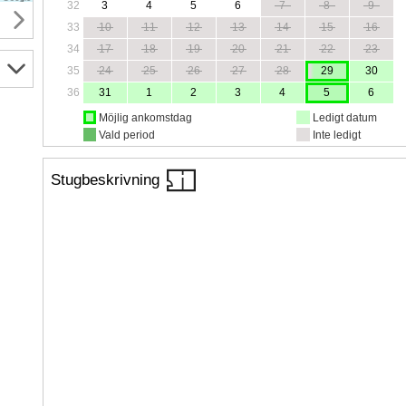
32
3
4
5
6
7
8
9
33
10
11
12
13
14
15
16
34
17
18
19
20
21
22
23
35
24
25
26
27
28
29
30
36
31
1
2
3
4
5
6
Möjlig ankomstdag
Ledigt datum
Vald period
Inte ledigt
Stugbeskrivning