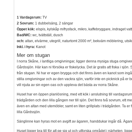
1 Vardagsrum:
TV
2 Sovrum:
1 dubbelsäng, 2 sängar
Öppet kök:
elspis, kylskåp m/frysfack, mikro, kaffebryggare, indraget vat
Bad/WC:
wc, tvättställ, dusch
och:
altan, elvärme, utegrill, naturtomt 2000 m², bekväm möblering, utsik
Inkl. i hyra:
Kanot
Mer om stugan
I norra Skåne, i lantliga omgivningar, ligger denna mysiga stuga omgiven 
Gårdssjön. Här kan ni försöka er fiskelycka. Det är gratis att fiska i sjö
från stugan. Ni har er egen brygga och det finns även en kanot som ingår i
stilla omgivningar och av den vackra sjön, varför inte en picknick på er 
vill njuta av sin egen oas och uppleva det bästa av norra Skåne.
Huset har en öppen planlösning, med ett kök i anslutning till vardagsrum
trädgården och den lilla gången ner till sjön. Det finns två sovrum, ett
även en altan med utemöbler, samt en liten grillplats i trädgården. Ta e
lilla Gårdssjön.
Sänglinne kan hyras mot en avgift av ägaren, handdukar ingår då. Ägare
Huset ligger bra till för att ge sig ut och utforska området i närheten, lig