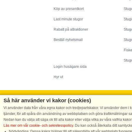
Köp av presentkort
Stugo
Last minute stugor
Stug
Rabatt på attraktioner
Stugo
Beställ nyhetsmail
Stugo
Fisk
Husägare
Stugo
Login husägare sida
Hyr ut
Så här använder vi kakor (cookies)
Vi använder data från våra egna kakor och tredjepartskakor. Vi använder dem i ko
Tel.: +45 70 13 0
tjänster, för att spåra din användning av webbplatsen och göra trafikmätningar 
Nedan kan du välja att säga ok till alla kakor eller välja vilka av våra valfria kakor
Läs mer om vår cookie- och sekretesspolicy
. Du kan också återkalla ditt samtyc
Nödvändiga: Dessa kakor hjälper till att säkerställa att vår webbplats funger