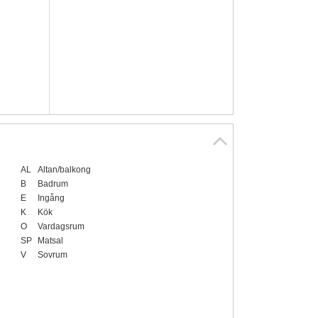
AL
Altan/balkong
B
Badrum
E
Ingång
K
Kök
O
Vardagsrum
SP
Matsal
V
Sovrum