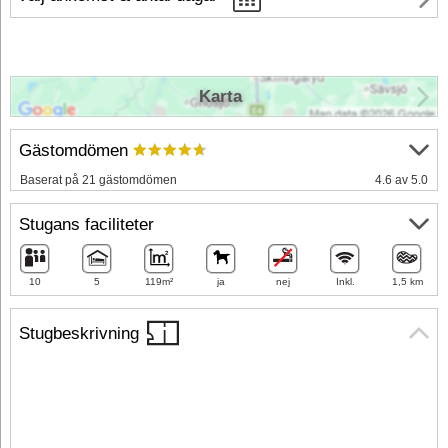
Karta
Gästomdömen
Baserat på 21 gästomdömen
4.6 av 5.0
Stugans faciliteter
10
5
119m²
ja
nej
Inkl.
1,5 km
Stugbeskrivning