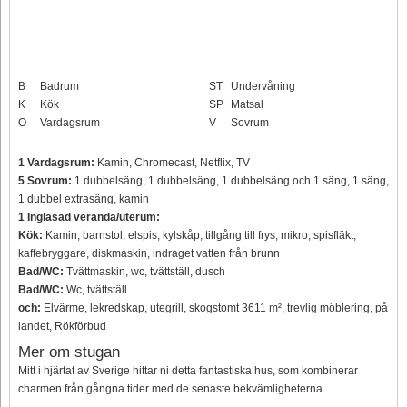
B
Badrum
ST
Undervåning
K
Kök
SP
Matsal
O
Vardagsrum
V
Sovrum
1 Vardagsrum:
Kamin, Chromecast, Netflix, TV
5 Sovrum:
1 dubbelsäng, 1 dubbelsäng, 1 dubbelsäng och 1 säng, 1 säng,
1 dubbel extrasäng, kamin
1 Inglasad veranda/uterum:
Kök:
Kamin, barnstol, elspis, kylskåp, tillgång till frys, mikro, spisfläkt,
kaffebryggare, diskmaskin, indraget vatten från brunn
Bad/WC:
Tvättmaskin, wc, tvättställ, dusch
Bad/WC:
Wc, tvättställ
och:
Elvärme, lekredskap, utegrill, skogstomt 3611 m², trevlig möblering, på
landet, Rökförbud
Mer om stugan
Mitt i hjärtat av Sverige hittar ni detta fantastiska hus, som kombinerar
charmen från gångna tider med de senaste bekvämligheterna.