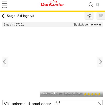
×
Menu
Sök
Stuga: Skillingaryd
Tilbud
Stuga nr. 07161
Stugkategori:
★★★★
Inspiration
Info
Service
Kontakt
Husägare
Hav/insjö 1,5 km
Gästomdömen
Välj ankomst & antal dagar