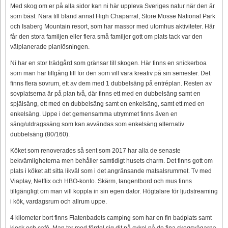
Med skog om er på alla sidor kan ni här uppleva Sveriges natur när den är
som bäst. Nära till bland annat High Chaparral, Store Mosse National Park
och Isaberg Mountain resort, som har massor med utomhus aktiviteter. Här
får den stora familjen eller flera små familjer gott om plats tack var den
välplanerade planlösningen.
Ni har en stor trädgård som gränsar till skogen. Här finns en snickerboa
som man har tillgång till för den som vill vara kreativ på sin semester. Det
finns flera sovrum, ett av dem med 1 dubbelsäng på entréplan. Resten av
sovplatserna är på plan två, där finns ett med en dubbelsäng samt en
spjälsäng, ett med en dubbelsäng samt en enkelsäng, samt ett med en
enkelsäng. Uppe i det gemensamma utrymmet finns även en
säng/utdragssäng som kan avvändas som enkelsäng alternativ
dubbelsäng (80/160).
Köket som renoverades så sent som 2017 har alla de senaste
bekvämligheterna men behåller samtidigt husets charm. Det finns gott om
plats i köket att sitta likväl som i det angränsande matsalsrummet. Tv med
Viaplay, Netflix och HBO-konto. Skärm, tangentbord och mus finns
tillgängligt om man vill koppla in sin egen dator. Högtalare för ljudstreaming
i kök, vardagsrum och allrum uppe.
4 kilometer bort finns Flatenbadets camping som har en fin badplats samt
kiosk och café. Man tar med fördel sig dit på cykel på de fina skogsvägarna.