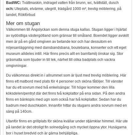
Bad/WC:
Tvättmaskin, indraget vatten från brunn, wc, tvättställ, dusch
och:
Uteplats, elvärme, utegrill, trädgård 1000 m², trevlig möblering, på
landet, Rökförbud
Mer om stugan
Välkommen till Ängslyckan som denna stuga kallas. Stugan ligger i hjärtat
av sydöstliga västergötland som gränsar till småland. Boendet ligger avskilt
men är på en gård omgiven av betande kor och har dessutom en
nöjesanläggning med dansbandsbana, boulebana, konserter och ett eget
museum alldeles intill. Här finns precis allt en barnfamilj önskar sig. Stor
gräsmatta som bjuder in till lek, närhet till olika badplats och vackra
omgivningar.
Du välkomnas direkt in i allrummet som är ljust med trevlig möblering. Här
finns ett matbord med plats för 4 personer och sköna fåtöljer. Till vänster
har du ett sovrum med två enkelsängar. Till höger kommer den lilla
köksdelen/pentryt där det finns två kokplattor på ena sidan. På den andra
finns en bänkspis med ugn som också har två kokplattor. Sedan har du
badrum med duschkabin. Innanför hittar du stugans andra sovrum med en
säng på 140cm.
Utanför finns en grillplats för sköna kvällar under stjärnklar himmel. Här ute
på landet är det otroligt fin solnedgång och mycket öppna ytor. Husägarna
bor i huset bredvid och är gärna behjälpliga.