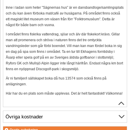
Inne i ladan som heter ”Sägnernas hus” är en dansbandloge/samlingsplats
och du kan även förboka mat/café av husägarna. På området finns också
ett magiskt litet museum om väsen från förr ”Folktromuséum”. Detta är
något för både barn och vuxna.
I området finns fiskrika vattendrag, sjöar och älv där fiskekort krävs. Gillar
man att promenera och ströva i naturen finns det tre omtyckta
vandringsleder som går förbi boendet. Vill man kan man fördel boka in sig
en dag på spa som finns i området. Ta en tur till Ekhagens forntidsby i
Åsarp eller spela golf på en av Sveriges äldsta golfbanor i slottsmiljö;
Ryfors GK och Mullsjö Alpin ligger inte långt härifrån. Endast några km bort
finns en nyöppnad Discogolf-park i skogsmiljö.
Är ni familjer/i sällskapet boka då hus 13574 som också finns på
anlägningen.
Här har du en plats som måste upplevas. Det är helt fantastiskt! Välkomna!
Övriga kostnader
Gratis avbokning