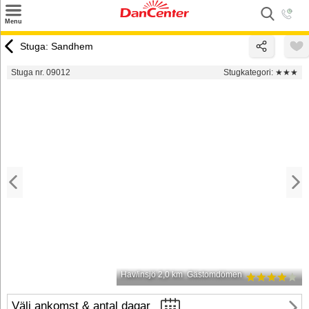
×
Menu
Sök
Stuga: Sandhem
Tilbud
Stuga nr. 09012
Stugkategori:
★★★
Inspiration
Info
Service
Kontakt
Husägare
Hav/insjö 2,0 km
Gästomdömen
Välj ankomst & antal dagar