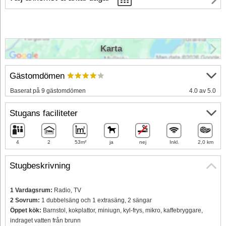
Karta
Gästomdömen
Baserat på 9 gästomdömen
4.0 av 5.0
Stugans faciliteter
4
2
53m²
ja
nej
Inkl.
2,0 km
Stugbeskrivning
1 Vardagsrum:
Radio, TV
2 Sovrum:
1 dubbelsäng och 1 extrasäng, 2 sängar
Öppet kök:
Barnstol, kokplattor, miniugn, kyl-frys, mikro, kaffebryggare,
indraget vatten från brunn