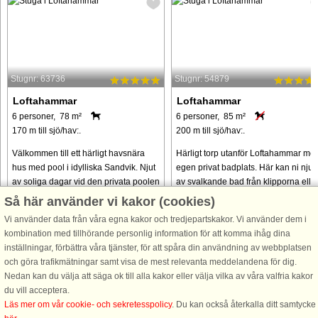
Stugnr: 63736
Stugnr: 54879
Loftahammar
Loftahammar
6 personer, 78 m²
6 personer, 85 m²
170 m till sjö/hav:.
200 m till sjö/hav:.
Välkommen till ett härligt havsnära
Härligt torp utanför Loftahammar me
hus med pool i idylliska Sandvik. Njut
egen privat badplats. Här kan ni njut
av soliga dagar vid den privata poolen
av svalkande bad från klipporna elle
eller ta med handduken ner till den
bryggan i den magiskt vackra
Så här använder vi kakor (cookies)
fina sandstranden 200m bort och njut
havsviken. Njut av den rogivande
Vi använder data från våra egna kakor och tredjepartskakor. Vi använder dem i
av ett dopp. Här ...
promenaden längs skogsstigen ...
kombination med tillhörande personlig information för att komma ihåg dina
från 15.534 SEK
från 12.139 SEK
inställningar, förbättra våra tjänster, för att spåra din användning av webbplatsen
och göra trafikmätningar samt visa de mest relevanta meddelandena för dig.
Nedan kan du välja att säga ok till alla kakor eller välja vilka av våra valfria kakor
du vill acceptera.
Läs mer om vår cookie- och sekretesspolicy
. Du kan också återkalla ditt samtycke