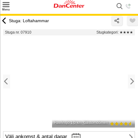
×
Menu
Sök
Stuga: Loftahammar
Tilbud
Stuga nr. 07910
Stugkategori:
★★★★
Inspiration
Info
Service
Kontakt
Husägare
Hav/insjö 1,0 km
Gästomdömen
Välj ankomst & antal dagar