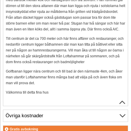
dörren ut till den stora altanen där man kan ligga och njuta i solstolarna helt
insynsskyddat eller njuta av måltiderna från grillen vid trädgårdsbordet.
Från altan däcket ligger också gäststugan som passar bra för dom lite
större barnen eller om man reser två par. Stugan har två sängar och här har
man även en liten köks del, allt i samma öppna yta. Där finns också A/C.
Till centrum är det ca 700 meter och här finns affärer och restauranger, och
nedanför centrum ligger båthamnen där man kan titta på båtlivet eller sitta
ner på någon av hamnrestaurangerna. Vill man åka ut till någon av öarna i
närheten så går skärgårdstrafik från Loftahammar på sommaren, och på
dom finns också restauranger och badmöjligheter
Golfbanan ligger nära centrum och till bad är den närmaste 4km, och åker
man utanför Loftahammar finns många bad att välja på och även fiska om
man vill prova det.
Välkomna till detta fina hus
Övriga kostnader
Gratis avbokning