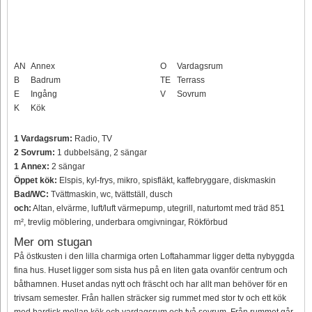
AN
Annex
O
Vardagsrum
B
Badrum
TE
Terrass
E
Ingång
V
Sovrum
K
Kök
1 Vardagsrum:
Radio, TV
2 Sovrum:
1 dubbelsäng, 2 sängar
1 Annex:
2 sängar
Öppet kök:
Elspis, kyl-frys, mikro, spisfläkt, kaffebryggare, diskmaskin
Bad/WC:
Tvättmaskin, wc, tvättställ, dusch
och:
Altan, elvärme, luft/luft värmepump, utegrill, naturtomt med träd 851
m², trevlig möblering, underbara omgivningar, Rökförbud
Mer om stugan
På östkusten i den lilla charmiga orten Loftahammar ligger detta nybyggda
fina hus. Huset ligger som sista hus på en liten gata ovanför centrum och
båthamnen. Huset andas nytt och fräscht och har allt man behöver för en
trivsam semester. Från hallen sträcker sig rummet med stor tv och ett kök
med bardisk mellan kök och vardagsrum och två sovrum. Från rummet går