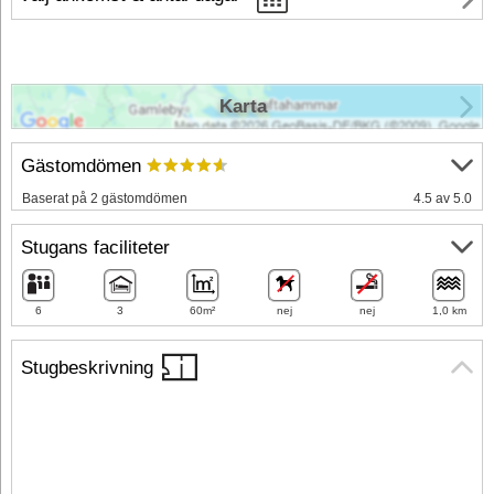
Karta
Gästomdömen
Baserat på 2 gästomdömen
4.5 av 5.0
Stugans faciliteter
6
3
60m²
nej
nej
1,0 km
Stugbeskrivning